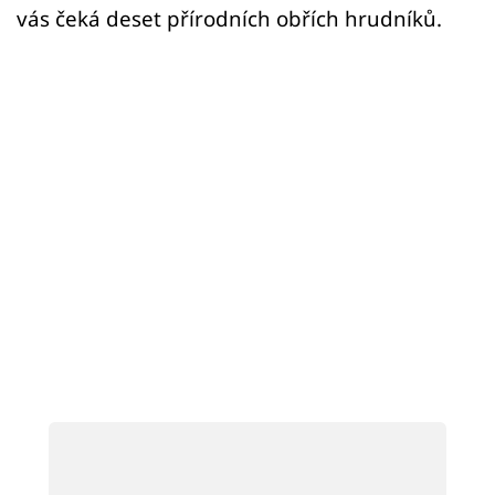
Sex a vztahy
vás čeká deset přírodních obřích hrudníků.
Videa
Sledujte prima+
Přihlášení
Sledujte nás