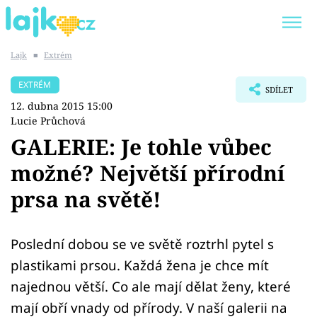
Lajk
■
Extrém
Trendy:
KARLOS VÉMOLA
ONLYFANS
EXTRÉM
SDÍLET
SHOPAHOLICADEL
CLASH OF THE STARS
12. dubna 2015 15:00
Lucie Průchová
GALERIE: Je tohle vůbec
možné? Největší přírodní
Témata
prsa na světě!
Showbyznys
Poslední dobou se ve světě roztrhl pytel s
Youtubeři
plastikami prsou. Každá žena je chce mít
Virály
najednou větší. Co ale mají dělat ženy, které
mají obří vnady od přírody. V naší galerii na