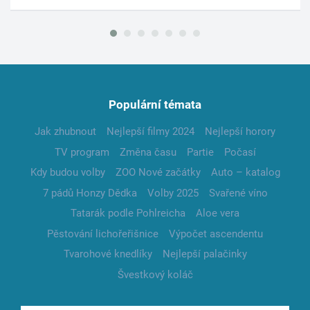
Populární témata
Jak zhubnout
Nejlepší filmy 2024
Nejlepší horory
TV program
Změna času
Partie
Počasí
Kdy budou volby
ZOO Nové začátky
Auto – katalog
7 pádů Honzy Dědka
Volby 2025
Svařené víno
Tatarák podle Pohlreicha
Aloe vera
Pěstování lichořeřišnice
Výpočet ascendentu
Tvarohové knedlíky
Nejlepší palačinky
Švestkový koláč