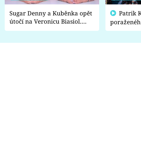
Sugar Denny a Kuběnka opět
Patrik Kincl se zastal
útočí na Veronicu Biasiol.
poraženéh
Proč je podle nich falešná a
fanoušci n
lže o své nevěře?