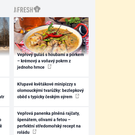
Vepřový guláš s houbami a pórkem
– krémový a voňavý pokrm z
jednoho hrnce
Křupavé květákové minipizzy s
olomouckými tvarůžky: bezlepkový
atr
oběd s typicky českým sýrem
Vepřová panenka plněná rajčaty,
o
špenátem, olivami a fetou –
ně
perfektní středomořský recept na
roládu