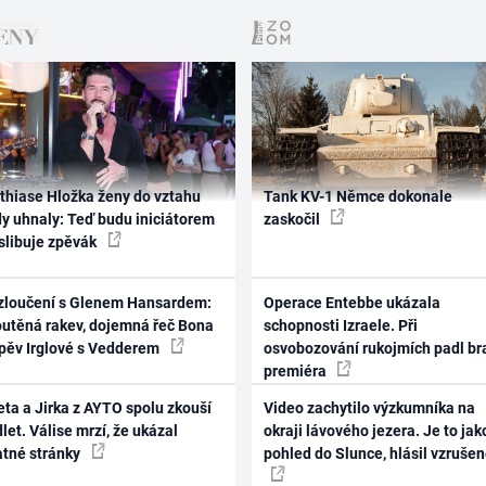
thiase Hložka ženy do vztahu
Tank KV-1 Němce dokonale
dy uhnaly: Teď budu iniciátorem
zaskočil
 slibuje zpěvák
zloučení s Glenem Hansardem:
Operace Entebbe ukázala
outěná rakev, dojemná řeč Bona
schopnosti Izraele. Při
zpěv Irglové s Vedderem
osvobozování rukojmích padl br
premiéra
ta a Jirka z AYTO spolu zkouší
Video zachytilo výzkumníka na
let. Válise mrzí, že ukázal
okraji lávového jezera. Je to jak
atné stránky
pohled do Slunce, hlásil vzruše