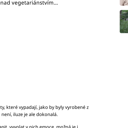
t nad vegetariánstvím…
y, které vypadají, jako by byly vyrobené z
ení, iluze je ale dokonalá.
pit, vyvolat v nich emoce, možná je i