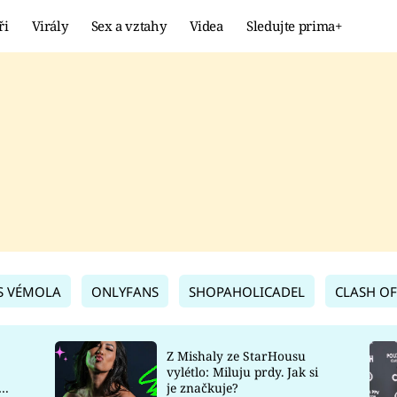
ři
Virály
Sex a vztahy
Videa
Sledujte prima+
Showbyznys
Extrém
VIRÁLY
KURIOZITY
VIDEA
KVÍZY
S VÉMOLA
ONLYFANS
SHOPAHOLICADEL
CLASH OF
Z Mishaly ze StarHousu
vylétlo: Miluju prdy. Jak si
co
je značkuje?