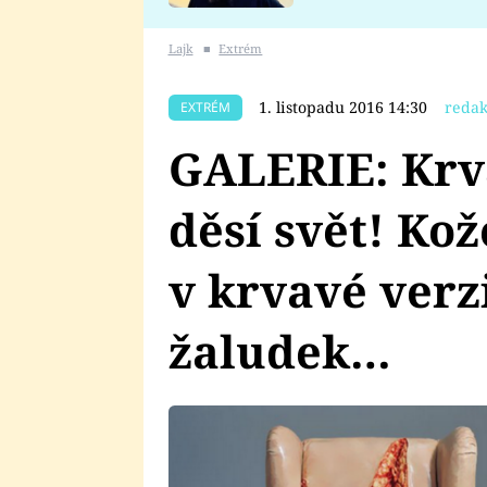
se v Plzni stalo
Lajk
■
Extrém
1. listopadu 2016 14:30
redak
EXTRÉM
GALERIE: Krv
děsí svět! Ko
v krvavé ver
žaludek…