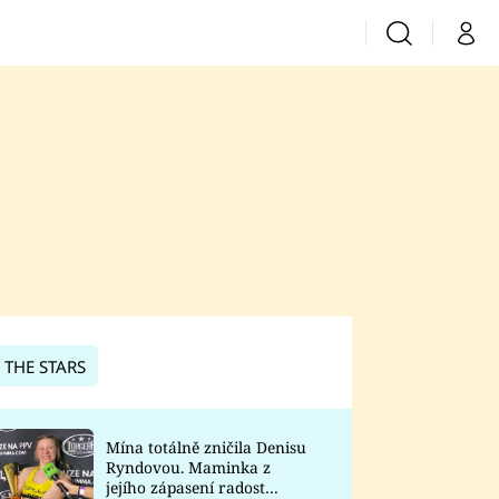
Vyhledávání
Můj 
Prima+
CNN Prima News
Prima Fresh
Prima Living
Prima Zoom
 THE STARS
Prima Lajk
Mína totálně zničila Denisu
Ryndovou. Maminka z
Sledujte nás
jejího zápasení radost