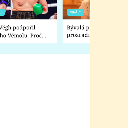
S
VIRÁLY
Bývalá pornoherečka
prozradila, co ji šokova
ho Vémolu. Proč
natáčení Euforie. Vážně
ji zápasit s ním než
bylo drsnější než hanba
 Kinclem?
filmy?