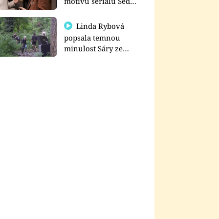
motivu seriálu Sedm
schodů k moci
Linda Rybová
popsala temnou
minulost Sáry ze
seriálu Zákony vlka