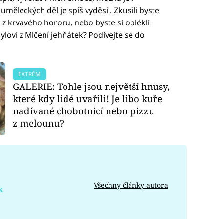
 uměleckých děl je spíš vyděsil. Zkusili byste
 z krvavého hororu, nebo byste si oblékli
lovi z Mlčení jehňátek? Podívejte se do
EXTRÉM
GALERIE: Tohle jsou největší hnusy,
které kdy lidé uvařili! Je libo kuře
nadívané chobotnicí nebo pizzu
z melounu?
Všechny články autora
k