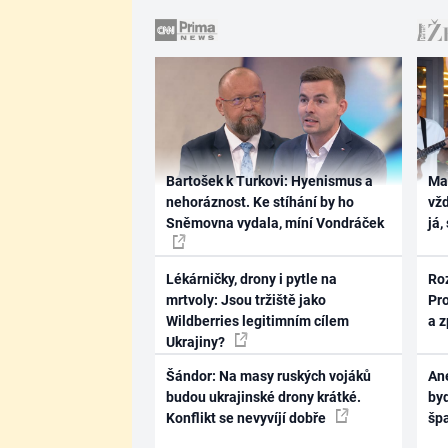
Bartošek k Turkovi: Hyenismus a
Ma
nehoráznost. Ke stíhání by ho
vž
Sněmovna vydala, míní Vondráček
já,
Lékárničky, drony i pytle na
Ro
mrtvoly: Jsou tržiště jako
Pr
Wildberries legitimním cílem
a 
Ukrajiny?
Šándor: Na masy ruských vojáků
Ane
budou ukrajinské drony krátké.
byd
Konflikt se nevyvíjí dobře
šp