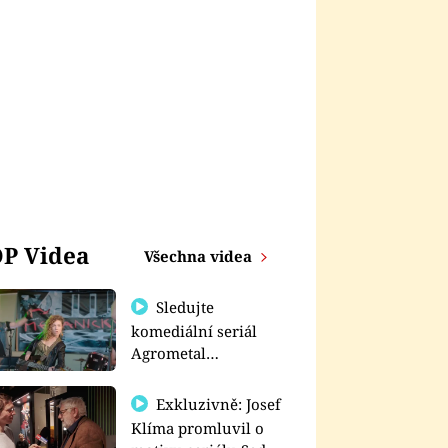
P Videa
Všechna videa
Sledujte
komediální seriál
Agrometal
exkluzivně na
prima+
Exkluzivně: Josef
Klíma promluvil o