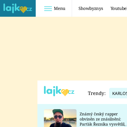
Menu
Showbyznys
Youtube
Youtuberky
Youtubeři
SHOPAHOLICADEL
FATTYPILLOW
ANNA ŠULC
FREESCOOT
SUGAR DENNY
ADAM KAJUMI
LADUŠKA
TADEÁŠ KUBĚNKA
DOMINIKA
DATEL
Trendy:
KARLO
MYSLIVCOVÁ
Známý český rapper
obviněn ze znásilnění:
Parťák Řezníka vysvětlil, 