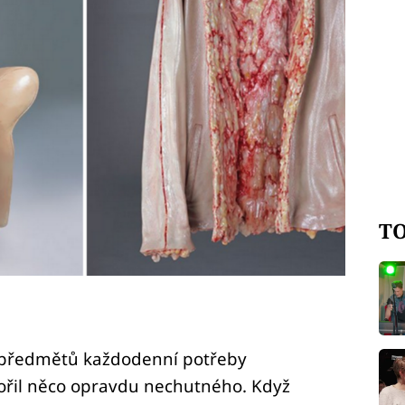
TO
y předmětů každodenní potřeby
ořil něco opravdu nechutného. Když