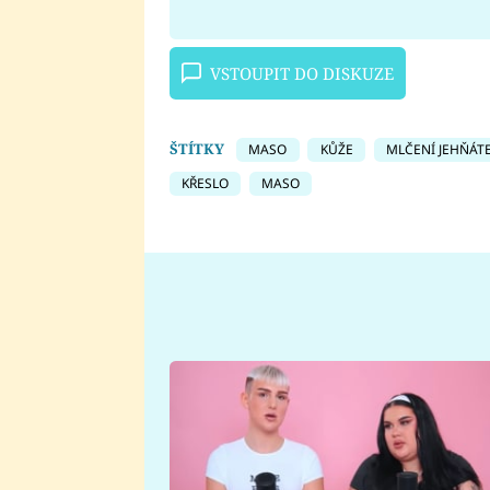
VSTOUPIT DO DISKUZE
ŠTÍTKY
MASO
KŮŽE
MLČENÍ JEHŇÁT
KŘESLO
MASO