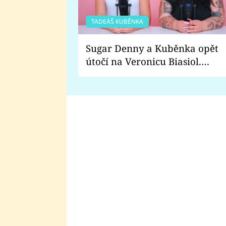
TADEÁŠ KUBĚNKA
Sugar Denny a Kuběnka opět
útočí na Veronicu Biasiol.
Proč je podle nich falešná a
lže o své nevěře?