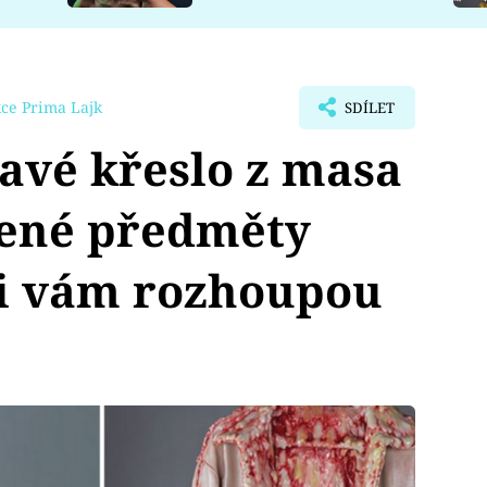
ce Prima Lajk
SDÍLET
avé křeslo z masa
žené předměty
zi vám rozhoupou