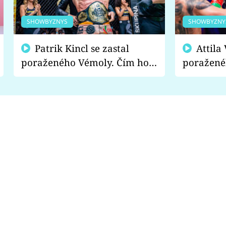
SHOWBYZNYS
SHOWBYZNY
Patrik Kincl se zastal
Attila Végh podpořil
poraženého Vémoly. Čím ho
poražené
fanoušci naštvali?
chce radě
s vítězem