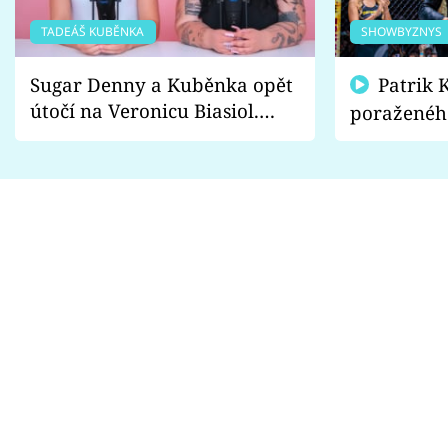
TADEÁŠ KUBĚNKA
SHOWBYZNYS
Sugar Denny a Kuběnka opět
Patrik Kincl se zastal
útočí na Veronicu Biasiol.
poraženéh
Proč je podle nich falešná a
fanoušci n
lže o své nevěře?