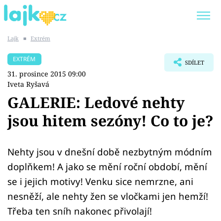
Lajk
■
Extrém
Trendy:
KARLOS VÉMOLA
ONLYFANS
EXTRÉM
SDÍLET
SHOPAHOLICADEL
CLASH OF THE STARS
31. prosince 2015 09:00
Iveta Ryšavá
GALERIE: Ledové nehty
jsou hitem sezóny! Co to je?
Témata
Showbyznys
Nehty jsou v dnešní době nezbytným módním
doplňkem! A jako se mění roční období, mění
Youtubeři
se i jejich motivy! Venku sice nemrzne, ani
nesněží, ale nehty žen se vločkami jen hemží!
Virály
Třeba ten sníh nakonec přivolají!