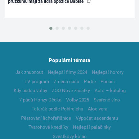
průzkumu mají za lídra opozice Babiše
Populární témata
Jak zhubnout
Nejlepší filmy 2024
Nejlepší horory
TV program
Změna času
Partie
Počasí
Kdy budou volby
ZOO Nové začátky
Auto – katalog
7 pádů Honzy Dědka
Volby 2025
Svařené víno
Tatarák podle Pohlreicha
Aloe vera
Pěstování lichořeřišnice
Výpočet ascendentu
Tvarohové knedlíky
Nejlepší palačinky
Švestkový koláč