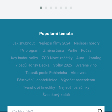
Populární témata
Jak zhubnout
Nejlepší filmy 2024
Nejlepší horory
TV program
Změna času
Partie
Počasí
Kdy budou volby
ZOO Nové začátky
Auto – katalog
7 pádů Honzy Dědka
Volby 2025
Svařené víno
Tatarák podle Pohlreicha
Aloe vera
Pěstování lichořeřišnice
Výpočet ascendentu
Tvarohové knedlíky
Nejlepší palačinky
Švestkový koláč