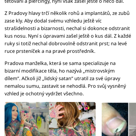
tetování a piercingy, nyní však zašel ještě o něco dál.
Z Pradovy hlavy trčí několik rohů a implantátů, ze zubů
zase kly. Aby dodal svému vzhledu ještě víc
strašidelnosti a bizarnosti, nechal si dokonce odstranit
kus nosu. Nyní s úpravami zašel ještě o kus dál. Z každé
ruky si totiž nechal dobrovolně odstranit prst; na levé
ruce prsteníček a na pravé prostředník.
Pradova manželka, která se sama specializuje na
bizarní modifikace těla, ho nazývá „mistrovským
dílem“. Ačkoli již „lidský satan“ utratil za své úpravy
nemalou sumu, zastavit se nehodlá. Pro svůj vysněný
vzhled je ochotný vydržet všechno.