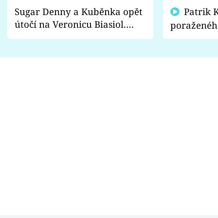
Sugar Denny a Kuběnka opět
Patrik Kincl se zastal
útočí na Veronicu Biasiol.
poraženéh
Proč je podle nich falešná a
fanoušci n
lže o své nevěře?