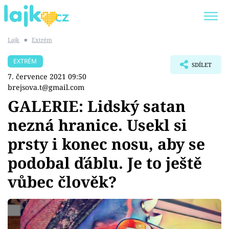
Lajk
■
Extrém
Trendy:
KARLOS VÉMOLA
ONLYFANS
EXTRÉM
SDÍLET
SHOPAHOLICADEL
CLASH OF THE STARS
7. července 2021 09:50
brejsova.t@gmail.com
GALERIE: Lidský satan
nezná hranice. Usekl si
Témata
prsty i konec nosu, aby se
Showbyznys
podobal ďáblu. Je to ještě
vůbec člověk?
Youtubeři
Virály