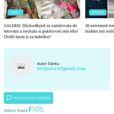
VIRÁLY
EXTRÉM
GALERIE: Důchodkyně se zamilovala do
20 extrémně nec
tetování a nechala si pokérovat celé tělo!
budete mít noč
Chtěli byste ji za babičku?
Autor článku
brejsova.t@gmail.com
VSTOUPIT DO DISKUZE
Sdílejte článek