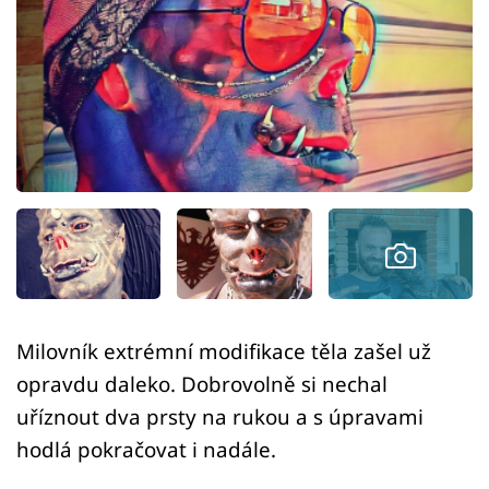
Sex a vztahy
Videa
Sledujte prima+
Přihlášení
Sledujte nás
Milovník extrémní modifikace těla zašel už
opravdu daleko. Dobrovolně si nechal
uříznout dva prsty na rukou a s úpravami
hodlá pokračovat i nadále.