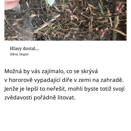
Sex a vztahy
Videa
Sledujte prima+
Přihlášení
Hlasy dostal...
Zdroj: Imgur
Sledujte nás
Možná by vás zajímalo, co se skrývá
v hororově vypadající díře v zemi na zahradě.
Jenže je lepší to neřešit, mohli byste totiž svojí
zvědavosti pořádně litovat.