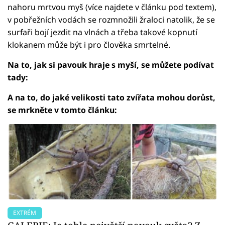
nahoru mrtvou myš (více najdete v článku pod textem),
v pobřežních vodách se rozmnožili žraloci natolik, že se
surfaři bojí jezdit na vlnách a třeba takové kopnutí
klokanem může být i pro člověka smrtelné.
Na to, jak si pavouk hraje s myší, se můžete podívat
tady:
A na to, do jaké velikosti tato zvířata mohou dorůst,
se mrkněte v tomto článku:
EXTRÉM