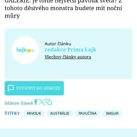
GALERIE: Je tohle největší pavouk světa? Z
tohoto děsivého monstra budete mít noční
můry
Autor článku
redakce Prima Lajk
Všechny články autora
VSTOUPIT DO DISKUZE
Sdílejte článek
ŠTÍTKY
PAVOUK
AUSTRÁLIE
PAVUČINA
IMGUR