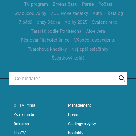
TV program
Změna času
Partie
Počasí
Kdy budou volby
ZOO Nové začátky
Auto – katalog
7 pádů Honzy Dědka
Volby 2025
Svařené víno
Tatarák podle Pohlreicha
Aloe vera
Pěstování lichořeřišnice
Výpočet ascendentu
Tvarohové knedlíky
Nejlepší palačinky
Švestkový koláč
O FTV Prima
Management
Volná místa
Press
Reklama
Castingy a výzvy
HbbTV
Kontakty