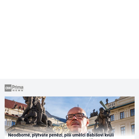
Neodborné, plýtváte penězi, píší umělci Babišovi kvůli