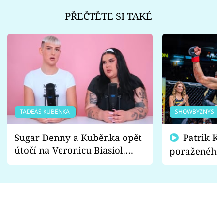
PŘEČTĚTE SI TAKÉ
TADEÁŠ KUBĚNKA
SHOWBYZNYS
Sugar Denny a Kuběnka opět
Patrik Kincl se zastal
útočí na Veronicu Biasiol.
poraženéh
Proč je podle nich falešná a
fanoušci n
lže o své nevěře?