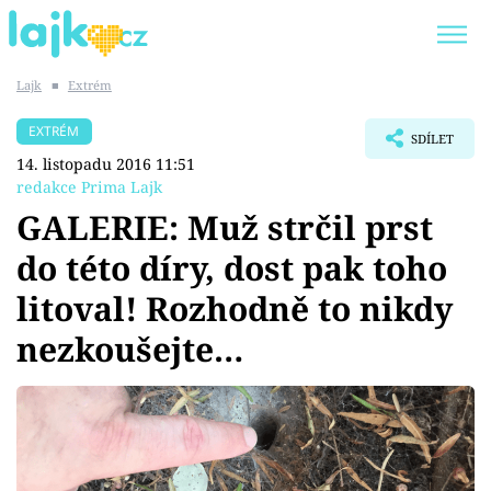
Lajk
■
Extrém
Trendy:
KARLOS VÉMOLA
ONLYFANS
EXTRÉM
SDÍLET
SHOPAHOLICADEL
CLASH OF THE STARS
14. listopadu 2016 11:51
redakce Prima Lajk
GALERIE: Muž strčil prst
do této díry, dost pak toho
Témata
litoval! Rozhodně to nikdy
Showbyznys
nezkoušejte…
Youtubeři
Virály