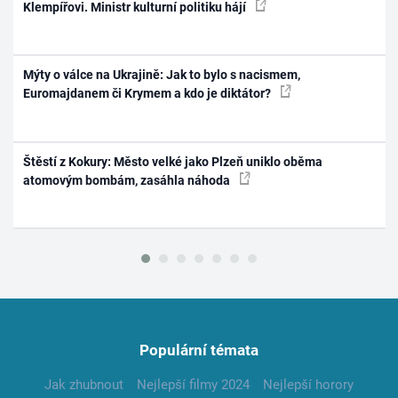
Klempířovi. Ministr kulturní politiku hájí
Mýty o válce na Ukrajině: Jak to bylo s nacismem,
Euromajdanem či Krymem a kdo je diktátor?
Štěstí z Kokury: Město velké jako Plzeň uniklo oběma
atomovým bombám, zasáhla náhoda
Populární témata
Jak zhubnout
Nejlepší filmy 2024
Nejlepší horory