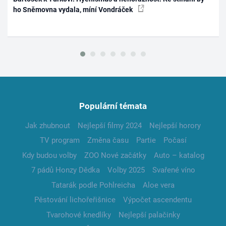
ho Sněmovna vydala, míní Vondráček
Populární témata
Jak zhubnout
Nejlepší filmy 2024
Nejlepší horory
TV program
Změna času
Partie
Počasí
Kdy budou volby
ZOO Nové začátky
Auto – katalog
7 pádů Honzy Dědka
Volby 2025
Svařené víno
Tatarák podle Pohlreicha
Aloe vera
Pěstování lichořeřišnice
Výpočet ascendentu
Tvarohové knedlíky
Nejlepší palačinky