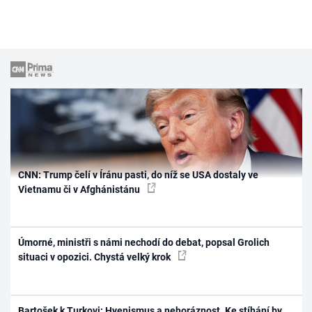
CNN: Trump čelí v Íránu pasti, do níž se USA dostaly ve
Vietnamu či v Afghánistánu
Úmorné, ministři s námi nechodí do debat, popsal Grolich
situaci v opozici. Chystá velký krok
Bartošek k Turkovi: Hyenismus a nehoráznost. Ke stíhání by