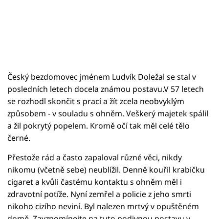
Český bezdomovec jménem Ludvík Doležal se stal v
posledních letech docela známou postavu.V 57 letech
se rozhodl skončit s prací a žít zcela neobvyklým
způsobem - v souladu s ohněm. Veškerý majetek spálil
a žil pokrytý popelem. Kromě očí tak měl celé tělo
černé.
Přestože rád a často zapaloval různé věci, nikdy
nikomu (včetně sebe) neublížil. Denně kouřil krabičku
cigaret a kvůli častému kontaktu s ohněm měl i
zdravotní potíže. Nyní zemřel a policie z jeho smrti
nikoho cizího neviní. Byl nalezen mrtvý v opuštěném
domě. Zavzpomínejte na tuto podivnou postavu v