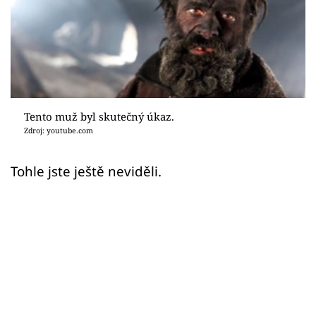
Sex a vztahy
Videa
Sledujte prima+
Přihlášení
Tento muž byl skutečný úkaz.
Zdroj: youtube.com
Sledujte nás
Tohle jste ještě neviděli.