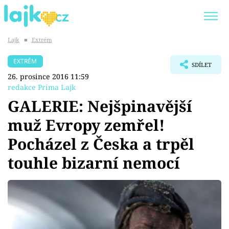
Lajk
■
Extrém
Trendy:
KARLOS VÉMOLA
ONLYFANS
EXTRÉM
SDÍLET
SHOPAHOLICADEL
CLASH OF THE STARS
26. prosince 2016 11:59
redakce Prima Lajk
GALERIE: Nejšpinavější
muž Evropy zemřel!
Témata
Pocházel z Česka a trpěl
Showbyznys
touhle bizarní nemocí
Youtubeři
Virály