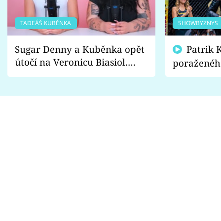
TADEÁŠ KUBĚNKA
SHOWBYZNYS
Sugar Denny a Kuběnka opět
Patrik Kincl se zastal
útočí na Veronicu Biasiol.
poraženéh
Proč je podle nich falešná a
fanoušci n
lže o své nevěře?