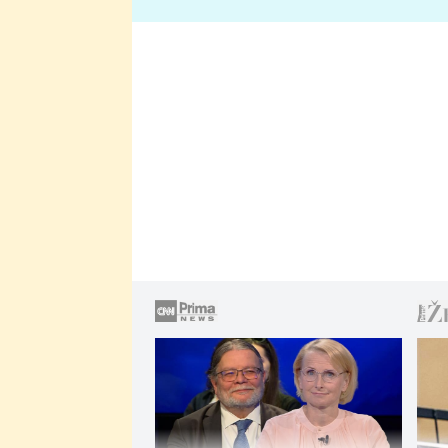
lže o své nevěře?