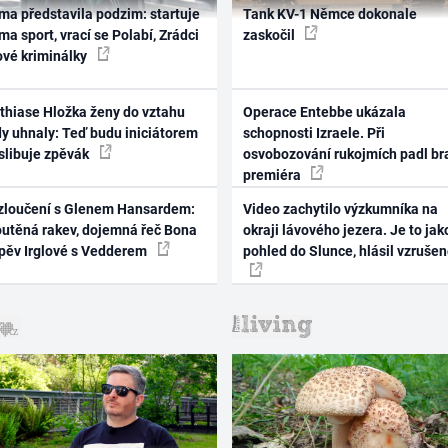
ma představila podzim: startuje
Tank KV-1 Němce dokonale
ma sport, vrací se Polabí, Zrádci
zaskočil
ové kriminálky
thiase Hložka ženy do vztahu
Operace Entebbe ukázala
dy uhnaly: Teď budu iniciátorem
schopnosti Izraele. Při
 slibuje zpěvák
osvobozování rukojmích padl br
premiéra
zloučení s Glenem Hansardem:
Video zachytilo výzkumníka na
outěná rakev, dojemná řeč Bona
okraji lávového jezera. Je to jak
zpěv Irglové s Vedderem
pohled do Slunce, hlásil vzruše