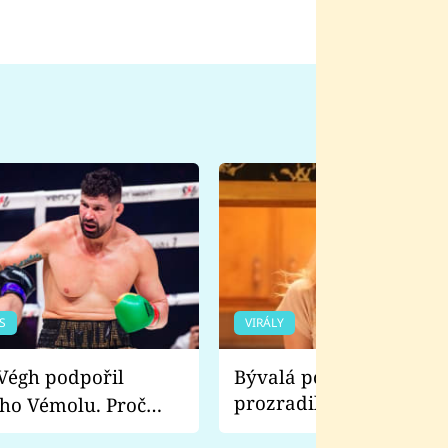
S
VIRÁLY
Bývalá pornoherečka
prozradila, co ji šokova
ho Vémolu. Proč
natáčení Euforie. Vážně
ji zápasit s ním než