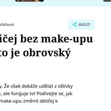
Průchová
SDÍLET
ičej bez make-upu
to je obrovský
. Že však dokáže udělat z ošlivky
, ale funguje to! Podívejte se, jak
make-upu změnit obličej k