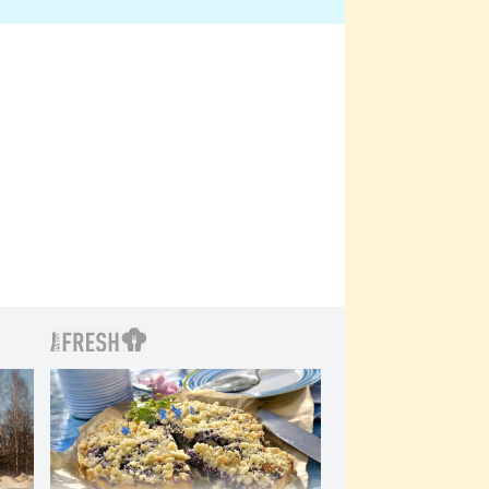
bylo drsnější než hanba
 Kinclem?
filmy?