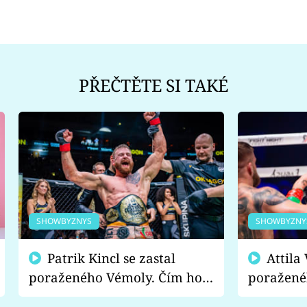
PŘEČTĚTE SI TAKÉ
SHOWBYZNYS
SHOWBYZNY
Patrik Kincl se zastal
Attila Végh podpořil
poraženého Vémoly. Čím ho
poražené
fanoušci naštvali?
chce radě