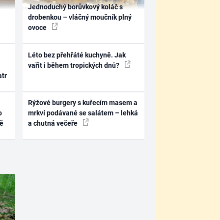
Jednoduchý borůvkový koláč s
drobenkou – vláčný moučník plný
ovoce
Léto bez přehřáté kuchyně. Jak
vařit i během tropických dnů?
atr
Rýžové burgery s kuřecím masem a
o
mrkví podávané se salátem – lehká
ně
a chutná večeře