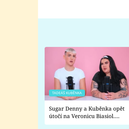
TADEÁŠ KUBĚNKA
Sugar Denny a Kuběnka opět
útočí na Veronicu Biasiol.
Proč je podle nich falešná a