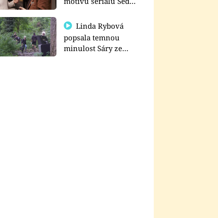
motivu seriálu Sedm
schodů k moci
Linda Rybová
popsala temnou
minulost Sáry ze
seriálu Zákony vlka