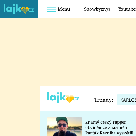
Menu
Showbyznys
Youtube
Youtuberky
Youtubeři
SHOPAHOLICADEL
FATTYPILLOW
ANNA ŠULC
FREESCOOT
SUGAR DENNY
ADAM KAJUMI
LADUŠKA
TADEÁŠ KUBĚNKA
DOMINIKA
DATEL
Trendy:
KARLO
MYSLIVCOVÁ
Známý český rapper
obviněn ze znásilnění:
Parťák Řezníka vysvětlil, 