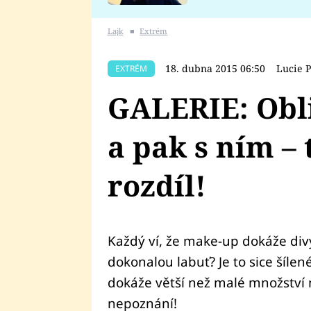
se v Plzni stalo
Lajk
■
Extrém
18. dubna 2015 06:50
Lucie 
EXTRÉM
GALERIE: Obl
a pak s ním – 
rozdíl!
Každý ví, že make-up dokáže divy
dokonalou labuť? Je to sice šílené
dokáže větší než malé množství 
nepoznání!