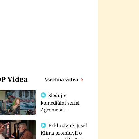
P Videa
Všechna videa
Sledujte
komediální seriál
Agrometal
exkluzivně na
prima+
Exkluzivně: Josef
Klíma promluvil o