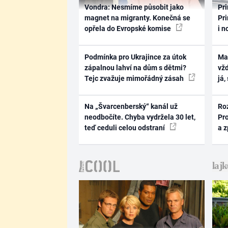
Vondra: Nesmíme působit jako
Pri
magnet na migranty. Konečná se
Pri
opřela do Evropské komise
i n
Podmínka pro Ukrajince za útok
Ma
zápalnou lahví na dům s dětmi?
vž
Tejc zvažuje mimořádný zásah
já,
Na „Švarcenberský“ kanál už
Ro
neodbočíte. Chyba vydržela 30 let,
Pr
teď ceduli celou odstraní
a 