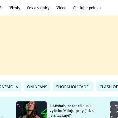
ři
Virály
Sex a vztahy
Videa
Sledujte prima+
Showbyznys
Extrém
VIRÁLY
KURIOZITY
VIDEA
KVÍZY
S VÉMOLA
ONLYFANS
SHOPAHOLICADEL
CLASH OF
Z Mishaly ze StarHousu
vylétlo: Miluju prdy. Jak si
co
je značkuje?