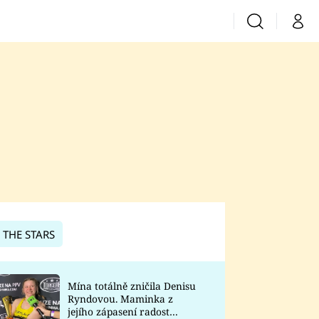
Vyhledávání
Můj 
Prima+
CNN Prima News
Prima Fresh
Prima Living
Prima Zoom
 THE STARS
Prima Lajk
Mína totálně zničila Denisu
Ryndovou. Maminka z
Sledujte nás
jejího zápasení radost