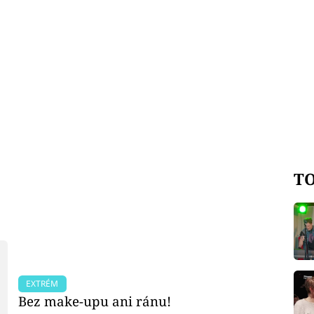
TO
EXTRÉM
Bez make-upu ani ránu!