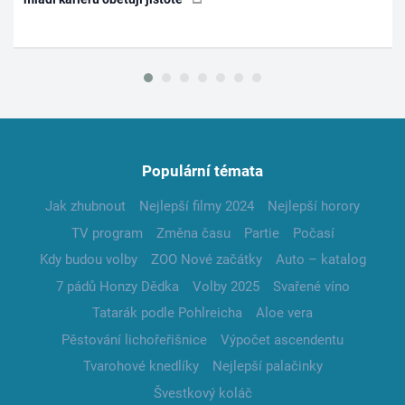
Populární témata
Jak zhubnout
Nejlepší filmy 2024
Nejlepší horory
TV program
Změna času
Partie
Počasí
Kdy budou volby
ZOO Nové začátky
Auto – katalog
7 pádů Honzy Dědka
Volby 2025
Svařené víno
Tatarák podle Pohlreicha
Aloe vera
Pěstování lichořeřišnice
Výpočet ascendentu
Tvarohové knedlíky
Nejlepší palačinky
Švestkový koláč