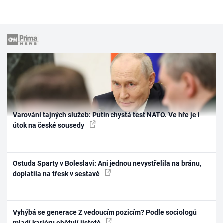
Varování tajných služeb: Putin chystá test NATO. Ve hře je i
útok na české sousedy
Ostuda Sparty v Boleslavi: Ani jednou nevystřelila na bránu,
doplatila na třesk v sestavě
Vyhýbá se generace Z vedoucím pozicím? Podle sociologů
mladí kariéru obětují jistotě