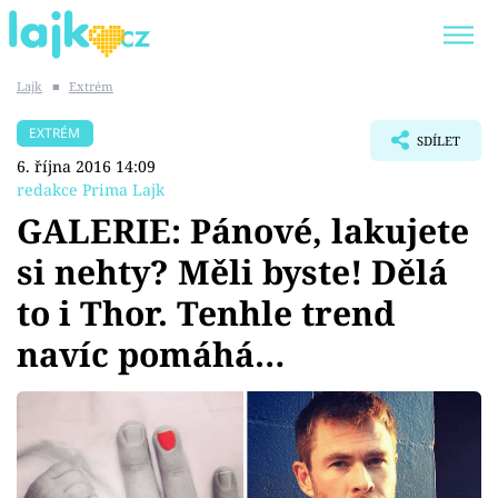
Lajk
■
Extrém
Trendy:
KARLOS VÉMOLA
ONLYFANS
EXTRÉM
SDÍLET
SHOPAHOLICADEL
CLASH OF THE STARS
6. října 2016 14:09
redakce Prima Lajk
GALERIE: Pánové, lakujete
si nehty? Měli byste! Dělá
Témata
to i Thor. Tenhle trend
Showbyznys
navíc pomáhá…
Youtubeři
Virály