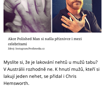
Sex a vztahy
Videa
Sledujte prima+
Přihlášení
Akce Polished Man si našla příznivce i mezi
celebritami
Zdroj: Instagram/Profimedia.cz
Sledujte nás
Myslíte si, že je lakování nehtů u mužů tabu?
V Austrálii rozhodně ne. K hnutí mužů, kteří si
lakují jeden nehet, se přidal i Chris
Hemsworth.