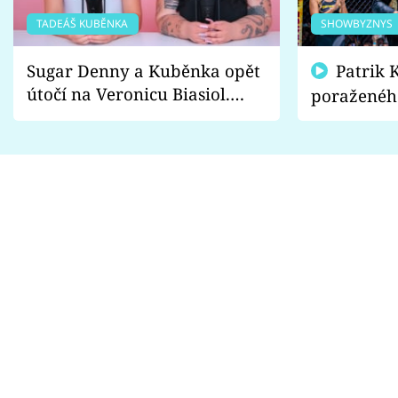
TADEÁŠ KUBĚNKA
SHOWBYZNYS
Sugar Denny a Kuběnka opět
Patrik Kincl se zastal
útočí na Veronicu Biasiol.
poraženéh
Proč je podle nich falešná a
fanoušci n
lže o své nevěře?