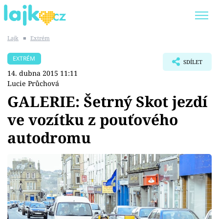
Lajk
■
Extrém
Trendy:
KARLOS VÉMOLA
ONLYFANS
EXTRÉM
SDÍLET
SHOPAHOLICADEL
CLASH OF THE STARS
14. dubna 2015 11:11
Lucie Průchová
GALERIE: Šetrný Skot jezdí
ve vozítku z pouťového
Témata
autodromu
Showbyznys
Youtubeři
Virály