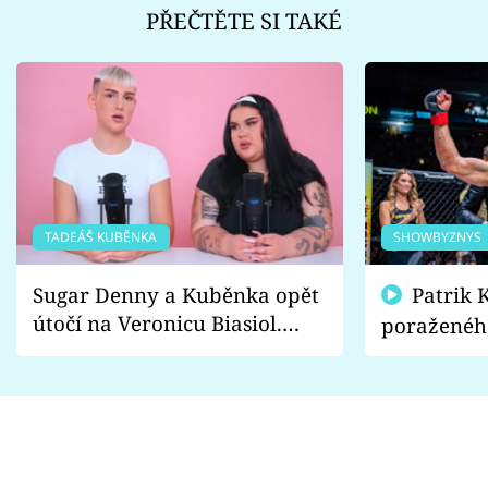
PŘEČTĚTE SI TAKÉ
TADEÁŠ KUBĚNKA
SHOWBYZNYS
Sugar Denny a Kuběnka opět
Patrik Kincl se zastal
útočí na Veronicu Biasiol.
poraženéh
Proč je podle nich falešná a
fanoušci n
lže o své nevěře?