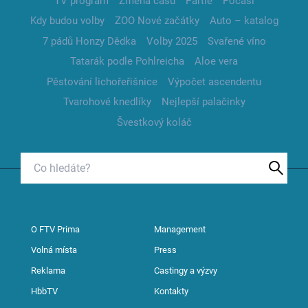
TV program
Změna času
Partie
Počasí
Kdy budou volby
ZOO Nové začátky
Auto – katalog
7 pádů Honzy Dědka
Volby 2025
Svařené víno
Tatarák podle Pohlreicha
Aloe vera
Pěstování lichořeřišnice
Výpočet ascendentu
Tvarohové knedlíky
Nejlepší palačinky
Švestkový koláč
O FTV Prima
Management
Volná místa
Press
Reklama
Castingy a výzvy
HbbTV
Kontakty