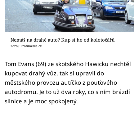
Sex a vztahy
Videa
Sledujte prima+
Nemáš na drahé auto? Kup si ho od kolotočářů
Zdroj: Profimedia.cz
Přihlášení
Tom Evans (69) ze skotského Hawicku nechtěl
kupovat drahý vůz, tak si upravil do
Sledujte nás
městského provozu autíčko z pouťového
autodromu. Je to už dva roky, co s ním brázdí
silnice a je moc spokojený.