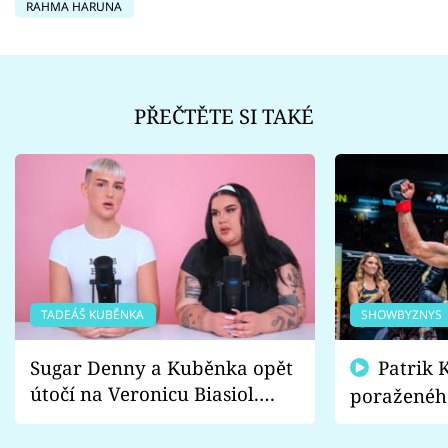
RAHMA HARUNA
PŘEČTĚTE SI TAKÉ
TADEÁŠ KUBĚNKA
SHOWBYZNYS
Sugar Denny a Kuběnka opět
Patrik Kincl se zastal
útočí na Veronicu Biasiol.
poraženéh
Proč je podle nich falešná a
fanoušci n
lže o své nevěře?