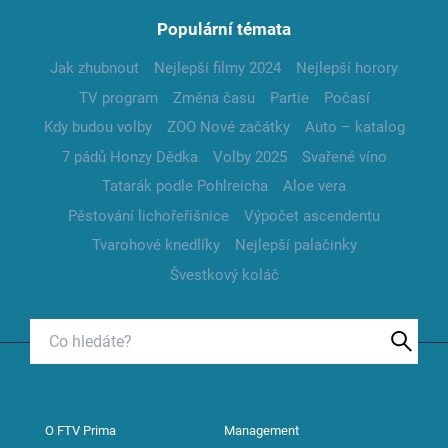
Populární témata
Jak zhubnout
Nejlepší filmy 2024
Nejlepší horory
TV program
Změna času
Partie
Počasí
Kdy budou volby
ZOO Nové začátky
Auto – katalog
7 pádů Honzy Dědka
Volby 2025
Svařené víno
Tatarák podle Pohlreicha
Aloe vera
Pěstování lichořeřišnice
Výpočet ascendentu
Tvarohové knedlíky
Nejlepší palačinky
Švestkový koláč
O FTV Prima
Management