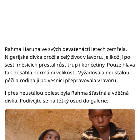
Rahma Haruna ve svých devatenácti letech zemřela.
Nigerijská dívka prožila celý život v lavoru, jelikož jí po
šesti měsících přestal růst trup i končetiny. Pouze hlava
tak dosáhla normální velikosti. Vyžadovala neustálou
péči a rodina ji po vesnici přepravovala v lavoru.
I přes neustálou bolest byla Rahma šťastná a vděčná
dívka. Podívejte se na těžký osud do galerie: