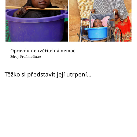
Sex a vztahy
Videa
Sledujte prima+
Přihlášení
Opravdu neuvěřitelná nemoc...
Zdroj: Profimedia.cz
Sledujte nás
Těžko si představit její utrpení...