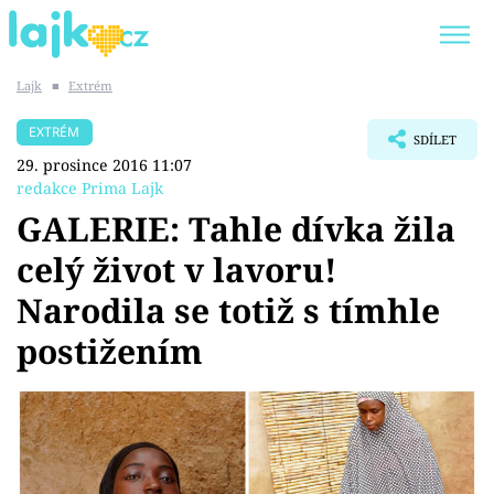
Lajk
■
Extrém
Trendy:
KARLOS VÉMOLA
ONLYFANS
EXTRÉM
SDÍLET
SHOPAHOLICADEL
CLASH OF THE STARS
29. prosince 2016 11:07
redakce Prima Lajk
GALERIE: Tahle dívka žila
celý život v lavoru!
Témata
Narodila se totiž s tímhle
Showbyznys
postižením
Youtubeři
Virály