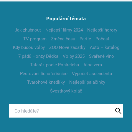
Populární témata
Jak zhubnout
Nejlepší filmy 2024
Nejlepší horory
TV program
Změna času
Partie
Počasí
Kdy budou volby
ZOO Nové začátky
Auto – katalog
7 pádů Honzy Dědka
Volby 2025
Svařené víno
Tatarák podle Pohlreicha
Aloe vera
Pěstování lichořeřišnice
Výpočet ascendentu
Tvarohové knedlíky
Nejlepší palačinky
Švestkový koláč