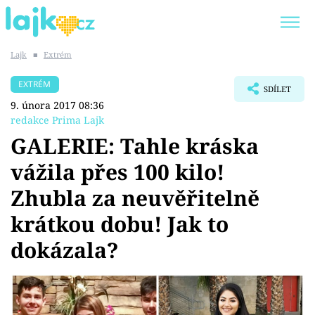
Lajk
■
Extrém
Trendy:
KARLOS VÉMOLA
ONLYFANS
EXTRÉM
SDÍLET
SHOPAHOLICADEL
CLASH OF THE STARS
9. února 2017 08:36
redakce Prima Lajk
GALERIE: Tahle kráska
vážila přes 100 kilo!
Témata
Zhubla za neuvěřitelně
Showbyznys
krátkou dobu! Jak to
dokázala?
Youtubeři
Virály