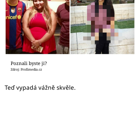
Sex a vztahy
Videa
Sledujte prima+
Přihlášení
Poznali byste ji?
Zdroj: Profimedia.cz
Sledujte nás
Teď vypadá vážně skvěle.