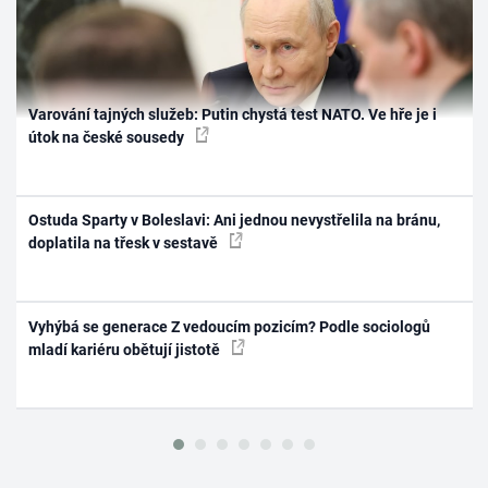
Varování tajných služeb: Putin chystá test NATO. Ve hře je i
útok na české sousedy
Ostuda Sparty v Boleslavi: Ani jednou nevystřelila na bránu,
doplatila na třesk v sestavě
Vyhýbá se generace Z vedoucím pozicím? Podle sociologů
mladí kariéru obětují jistotě