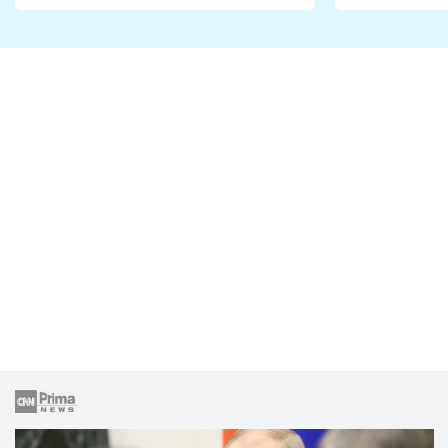
Proč je podle nich falešná a
fanoušci n
lže o své nevěře?