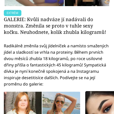
EXTRÉM
GALERIE: Kvůli nadváze jí nadávali do
monstra. Změnila se proto v tuhle sexy
kočku. Neuhodnete, kolik zhubla kilogramů!
Radikálně změnila svůj jídelníček a namísto smažených
jídel a sladkostí se vrhla na proteiny. Během prvních
dvou měsíců zhubla 18 kilogramů, po roce usilovné
dřiny přišla o fantastických 45 kilogramů! Sympatická
dívka je nyní konečně spokojená a na Instagramu
inspiruje desetitisíce dalších. Podívejte se na její
proměnu do galerie: