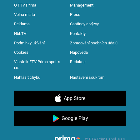
O FTV Prima
Management
Volná místa
Press
Reklama
Castingy a výzvy
HbbTV
Kontakty
Podmínky užívání
Zpracování osobních údajů
Cookies
Nápověda
Vlastník FTV Prima spol. s
Redakce
r.o.
Nahlásit chybu
Nastavení soukromí
App Store
Google Play
© FTV Prima spol. s r.o.