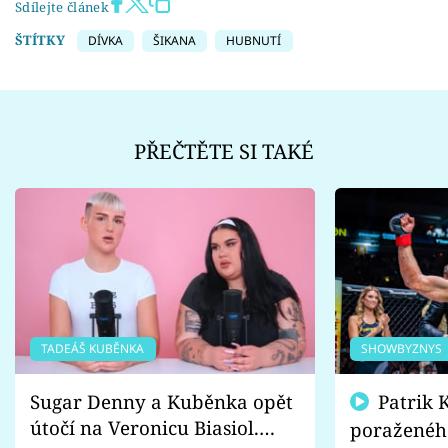
Sdílejte článek
ŠTÍTKY
DÍVKA
ŠIKANA
HUBNUTÍ
PŘEČTĚTE SI TAKÉ
TADEÁŠ KUBĚNKA
SHOWBYZNYS
Sugar Denny a Kuběnka opět
Patrik Kincl se zastal
útočí na Veronicu Biasiol.
poraženéh