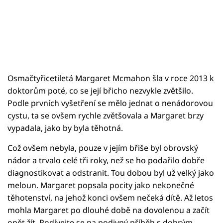
Osmačtyřicetiletá Margaret Mcmahon šla v roce 2013 k
doktorům poté, co se její břicho nezvykle zvětšilo.
Podle prvních vyšetření se mělo jednat o nenádorovou
cystu, ta se ovšem rychle zvětšovala a Margaret brzy
vypadala, jako by byla těhotná.
Což ovšem nebyla, pouze v jejím břiše byl obrovský
nádor a trvalo celé tři roky, než se ho podařilo dobře
diagnostikovat a odstranit. Tou dobou byl už velký jako
meloun. Margaret popsala pocity jako nekonečné
těhotenství, na jehož konci ovšem nečeká dítě. Až letos
mohla Margaret po dlouhé době na dovolenou a začít
opět žít. Podívejte se na podivný příběh s dobrým