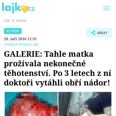
Lajk
■
Extrém
Trendy:
KARLOS VÉMOLA
ONLYFANS
EXTRÉM
SDÍLET
SHOPAHOLICADEL
CLASH OF THE STARS
28. září 2016 11:31
redakce Prima Lajk
GALERIE: Tahle matka
prožívala nekonečné
Témata
těhotenství. Po 3 letech z ní
Showbyznys
doktoři vytáhli obří nádor!
Youtubeři
Virály