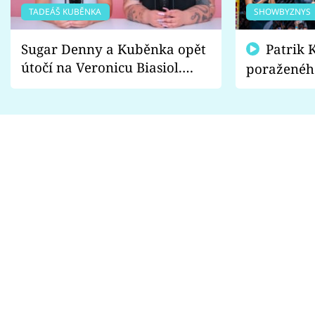
TADEÁŠ KUBĚNKA
SHOWBYZNYS
Sugar Denny a Kuběnka opět
Patrik Kincl se zastal
útočí na Veronicu Biasiol.
poraženéh
Proč je podle nich falešná a
fanoušci n
lže o své nevěře?