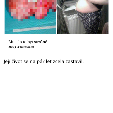
Sex a vztahy
Videa
Sledujte prima+
Přihlášení
Muselo to být strašné.
Zdroj: Profimedia.cz
Sledujte nás
Její život se na pár let zcela zastavil.