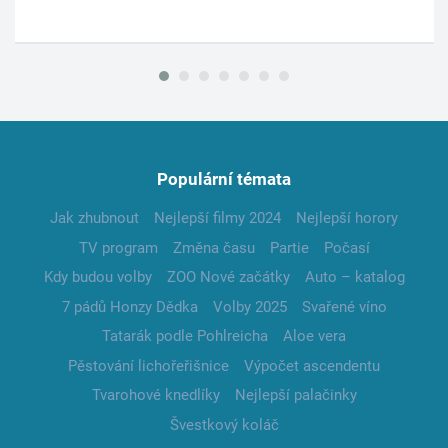
Populární témata
Jak zhubnout
Nejlepší filmy 2024
Nejlepší horory
TV program
Změna času
Partie
Počasí
Kdy budou volby
ZOO Nové začátky
Auto – katalog
7 pádů Honzy Dědka
Volby 2025
Svařené víno
Tatarák podle Pohlreicha
Aloe vera
Pěstování lichořeřišnice
Výpočet ascendentu
Tvarohové knedlíky
Nejlepší palačinky
Švestkový koláč