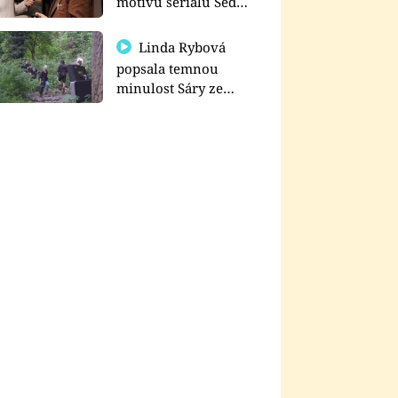
motivu seriálu Sedm
schodů k moci
Linda Rybová
popsala temnou
minulost Sáry ze
seriálu Zákony vlka