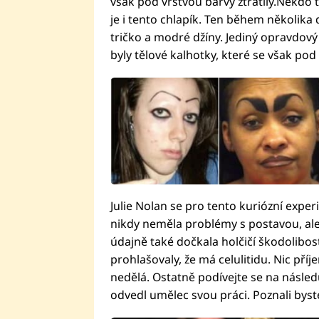
však pod vrstvou barvy ztratily.Někdo
je i tento chlapík. Ten během několika de
tričko a modré džíny. Jediný opravdový
byly tělové kalhotky, které se však pod 
Julie Nolan se pro tento kuriózní exper
nikdy neměla problémy s postavou, ale
údajně také dočkala holčičí škodolibos
prohlašovaly, že má celulitidu. Nic příj
nedělá. Ostatně podívejte se na následu
odvedl umělec svou práci. Poznali byste