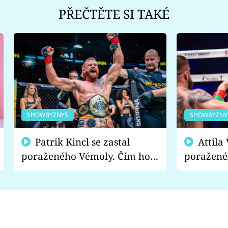
PŘEČTĚTE SI TAKÉ
SHOWBYZNYS
SHOWBYZNY
Patrik Kincl se zastal
Attila Végh podpořil
poraženého Vémoly. Čím ho
poražené
fanoušci naštvali?
chce radě
s vítězem