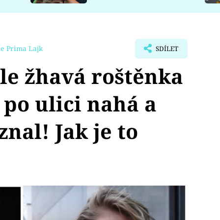
e Prima Lajk
SDÍLET
le žhavá roštěnka
 po ulici nahá a
nal! Jak je to