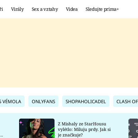
ři
Virály
Sex a vztahy
Videa
Sledujte prima+
Showbyznys
Extrém
VIRÁLY
KURIOZITY
VIDEA
KVÍZY
S VÉMOLA
ONLYFANS
SHOPAHOLICADEL
CLASH OF
Z Mishaly ze StarHousu
vylétlo: Miluju prdy. Jak si
co
je značkuje?