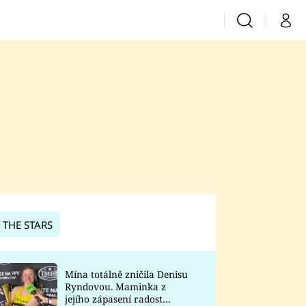
Vyhledávání
Můj 
Prima+
CNN Prima News
Prima Fresh
Prima Living
Prima Zoom
 THE STARS
Prima Lajk
Mína totálně zničila Denisu
Ryndovou. Maminka z
Sledujte nás
jejího zápasení radost