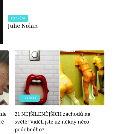
EXTRÉM
Julie Nolan
EXTRÉM
hle
21 NEJŠÍLENĚJŠÍCH záchodů na
ré
světě! Viděli jste už někdy něco
podobného?