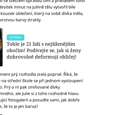
 to se štětcem opravdu umí a příkladem toho
sítek minut na Juliině tělu vytvořil bíle
 kousek oblečení, který na sobě dívka měla,
vrstvou barvy ztratily.
EXTRÉM
Tohle je 21 lidí s nejšílenějším
obočím! Podívejte se, jak si ženy
dobrovolně deformují obličej!
iment prý rozhodla zcela poprvé. Říká, že
 na střední škole se při jednom vystoupení
ti. Prý o ní pak zmiňované dívky
emného, ale Julie si z toho rozhodně hlavu
jící fotogalerii a posuďte sami, jak dobře
, že to je jen barva?