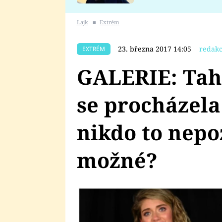
se v Plzni stalo
Lajk
■
Extrém
23. března 2017 14:05
redakc
EXTRÉM
GALERIE: Tah
se procházela
nikdo to nepoz
možné?