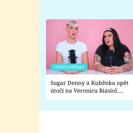
TADEÁŠ KUBĚNKA
Sugar Denny a Kuběnka opět
útočí na Veronicu Biasiol.
Proč je podle nich falešná a
lže o své nevěře?