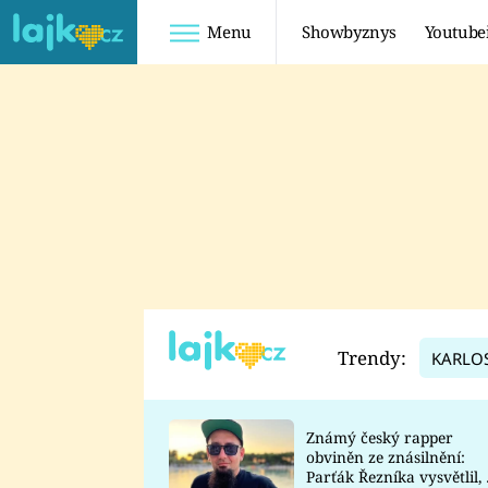
Menu
Showbyznys
Youtube
Youtuberky
Youtubeři
SHOPAHOLICADEL
FATTYPILLOW
ANNA ŠULC
FREESCOOT
SUGAR DENNY
ADAM KAJUMI
LADUŠKA
TADEÁŠ KUBĚNKA
DOMINIKA
DATEL
Trendy:
KARLO
MYSLIVCOVÁ
Známý český rapper
obviněn ze znásilnění:
Parťák Řezníka vysvětlil, 