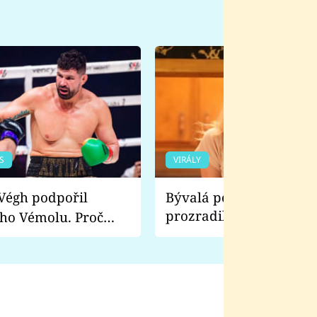
S
VIRÁLY
Bývalá pornoherečka
prozradila, co ji šokova
ho Vémolu. Proč
natáčení Euforie. Vážně
ji zápasit s ním než
bylo drsnější než hanba
 Kinclem?
filmy?