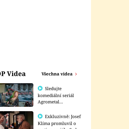
P Videa
Všechna videa
Sledujte
komediální seriál
Agrometal
exkluzivně na
prima+
Exkluzivně: Josef
Klíma promluvil o