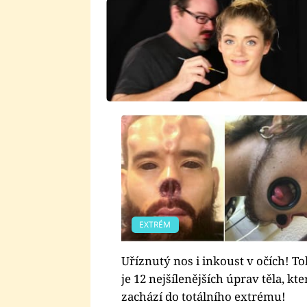
EXTRÉM
Uříznutý nos i inkoust v očích! To
je 12 nejšílenějších úprav těla, kte
zachází do totálního extrému!