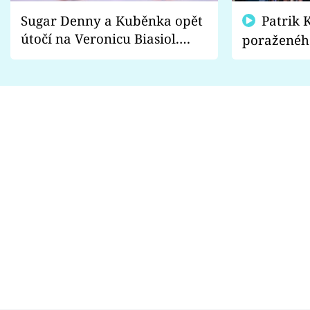
Sugar Denny a Kuběnka opět
Patrik Kincl se zastal
útočí na Veronicu Biasiol.
poraženéh
Proč je podle nich falešná a
fanoušci n
lže o své nevěře?