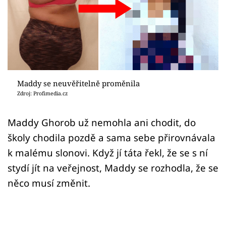
Sex a vztahy
Videa
Sledujte prima+
Přihlášení
Maddy se neuvěřitelně proměnila
Zdroj: Profimedia.cz
Sledujte nás
Maddy Ghorob už nemohla ani chodit, do
školy chodila pozdě a sama sebe přirovnávala
k malému slonovi. Když jí táta řekl, že se s ní
stydí jít na veřejnost, Maddy se rozhodla, že se
něco musí změnit.