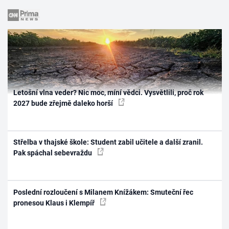
Letošní vlna veder? Nic moc, míní vědci. Vysvětlili, proč rok
2027 bude zřejmě daleko horší
Střelba v thajské škole: Student zabil učitele a další zranil.
Pak spáchal sebevraždu
Poslední rozloučení s Milanem Knížákem: Smuteční řec
pronesou Klaus i Klempíř