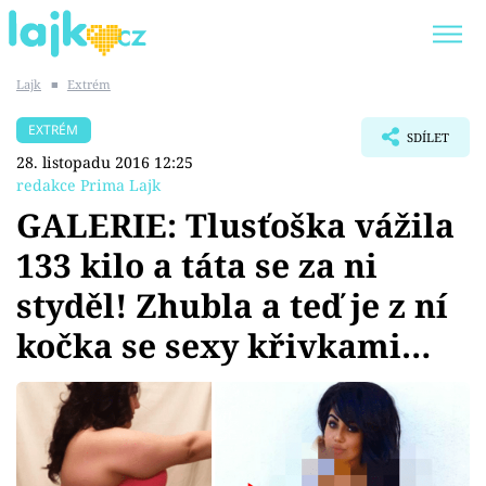
Lajk
■
Extrém
Trendy:
KARLOS VÉMOLA
ONLYFANS
EXTRÉM
SDÍLET
SHOPAHOLICADEL
CLASH OF THE STARS
28. listopadu 2016 12:25
redakce Prima Lajk
GALERIE: Tlusťoška vážila
133 kilo a táta se za ni
Témata
styděl! Zhubla a teď je z ní
Showbyznys
kočka se sexy křivkami…
Youtubeři
Virály