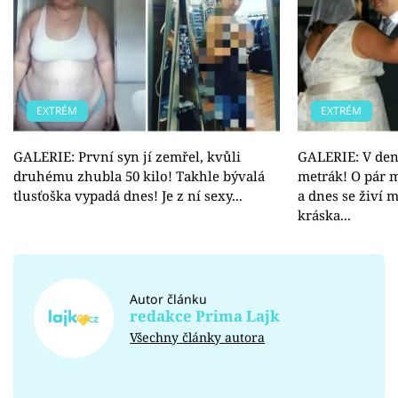
EXTRÉM
EXTRÉM
GALERIE: První syn jí zemřel, kvůli
GALERIE: V den 
druhému zhubla 50 kilo! Takhle bývalá
metrák! O pár 
tlusťoška vypadá dnes! Je z ní sexy...
a dnes se živí 
kráska...
Autor článku
redakce Prima Lajk
Všechny články autora