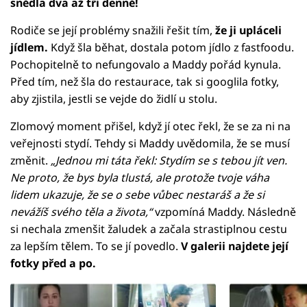
snědla dva až tři denně!
Rodiče se její problémy snažili řešit tím,
že ji upláceli
jídlem.
Když šla běhat, dostala potom jídlo z fastfoodu.
Pochopitelně to nefungovalo a Maddy pořád kynula.
Před tím, než šla do restaurace, tak si googlila fotky,
aby zjistila, jestli se vejde do židlí u stolu.
Zlomový moment přišel, když jí otec řekl, že se za ni na
veřejnosti stydí. Tehdy si Maddy uvědomila, že se musí
změnit.
„Jednou mi táta řekl: Stydím se s tebou jít ven.
Ne proto, že bys byla tlustá, ale protože tvoje váha
lidem ukazuje, že se o sebe vůbec nestaráš a že si
nevážíš svého těla a života,“
vzpomíná Maddy. Následně
si nechala zmenšit žaludek a začala strastiplnou cestu
za lepším tělem. To se jí povedlo.
V galerii najdete její
fotky před a po.