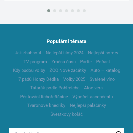
Populární témata
Jak zhubnout
Nejlepší filmy 2024
Nejlepší horory
TV program
Změna času
Partie
Počasí
Kdy budou volby
ZOO Nové začátky
Auto – katalog
7 pádů Honzy Dědka
Volby 2025
Svařené víno
Tatarák podle Pohlreicha
Aloe vera
Pěstování lichořeřišnice
Výpočet ascendentu
Tvarohové knedlíky
Nejlepší palačinky
Švestkový koláč