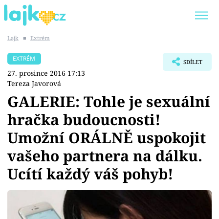
Lajk
■
Extrém
Trendy:
KARLOS VÉMOLA
ONLYFANS
EXTRÉM
SDÍLET
SHOPAHOLICADEL
CLASH OF THE STARS
27. prosince 2016 17:13
Tereza Javorová
GALERIE: Tohle je sexuální
hračka budoucnosti!
Témata
Umožní ORÁLNĚ uspokojit
Showbyznys
vašeho partnera na dálku.
Ucítí každý váš pohyb!
Youtubeři
Virály