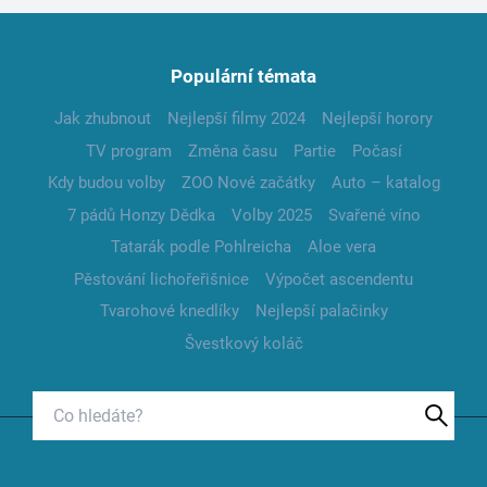
Populární témata
Jak zhubnout
Nejlepší filmy 2024
Nejlepší horory
TV program
Změna času
Partie
Počasí
Kdy budou volby
ZOO Nové začátky
Auto – katalog
7 pádů Honzy Dědka
Volby 2025
Svařené víno
Tatarák podle Pohlreicha
Aloe vera
Pěstování lichořeřišnice
Výpočet ascendentu
Tvarohové knedlíky
Nejlepší palačinky
Švestkový koláč