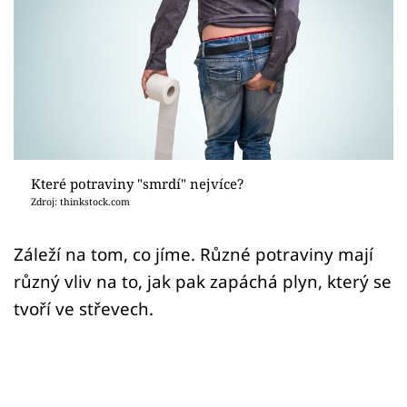
Sex a vztahy
Videa
Sledujte prima+
Přihlášení
Které potraviny "smrdí" nejvíce?
Zdroj: thinkstock.com
Sledujte nás
Záleží na tom, co jíme. Různé potraviny mají
různý vliv na to, jak pak zapáchá plyn, který se
tvoří ve střevech.