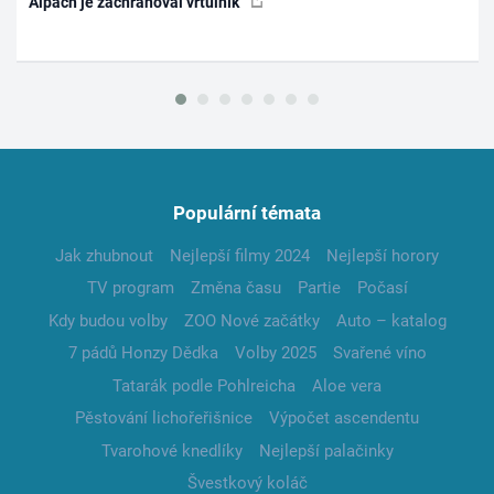
Alpách je zachraňoval vrtulník
Populární témata
Jak zhubnout
Nejlepší filmy 2024
Nejlepší horory
TV program
Změna času
Partie
Počasí
Kdy budou volby
ZOO Nové začátky
Auto – katalog
7 pádů Honzy Dědka
Volby 2025
Svařené víno
Tatarák podle Pohlreicha
Aloe vera
Pěstování lichořeřišnice
Výpočet ascendentu
Tvarohové knedlíky
Nejlepší palačinky
Švestkový koláč