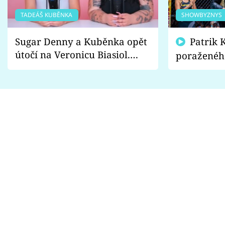
TADEÁŠ KUBĚNKA
SHOWBYZNYS
Sugar Denny a Kuběnka opět
Patrik Kincl se zastal
útočí na Veronicu Biasiol.
poraženéh
Proč je podle nich falešná a
fanoušci n
lže o své nevěře?