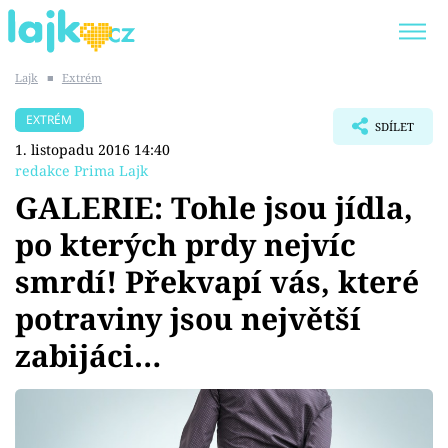
Lajk
■
Extrém
Trendy:
KARLOS VÉMOLA
ONLYFANS
EXTRÉM
SDÍLET
SHOPAHOLICADEL
CLASH OF THE STARS
1. listopadu 2016 14:40
redakce Prima Lajk
GALERIE: Tohle jsou jídla,
po kterých prdy nejvíc
Témata
smrdí! Překvapí vás, které
Showbyznys
potraviny jsou největší
zabijáci…
Youtubeři
Virály