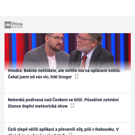
Vondra: Babiše nehlídáte, ale svítíte mu na uplácení voličů.
Čekal jsem od vás víc, řekl Gregor
Nebeská podívaná nad Českem se blíží. Působivé zatmění
Slunce doplní meteorická show
Češi slepě věřili aplikaci a přecenili síly, píší v Rakousku. V