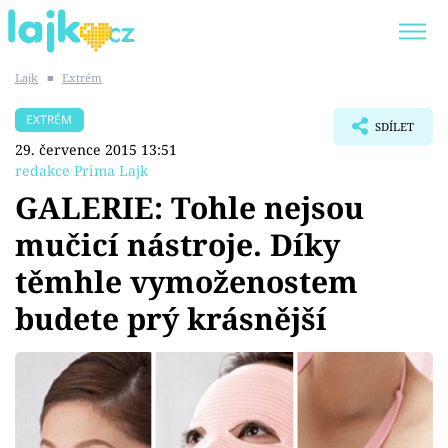
Lajk
■
Extrém
Trendy:
KARLOS VÉMOLA
ONLYFANS
EXTRÉM
SDÍLET
SHOPAHOLICADEL
CLASH OF THE STARS
29. července 2015 13:51
redakce Prima Lajk
GALERIE: Tohle nejsou
mučicí nástroje. Díky
Témata
těmhle vymoženostem
Showbyznys
budete prý krásnější
Youtubeři
Virály