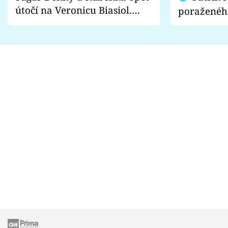
útočí na Veronicu Biasiol.
poraženéh
Proč je podle nich falešná a
fanoušci n
lže o své nevěře?