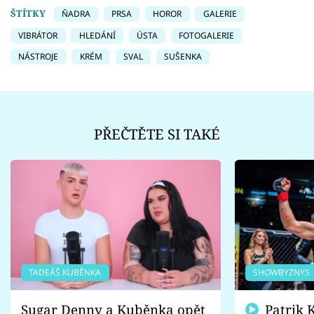
ŠTÍTKY
ŇADRA
PRSA
HOROR
GALERIE
VIBRÁTOR
HLEDÁNÍ
ÚSTA
FOTOGALERIE
NÁSTROJE
KRÉM
SVAL
SUŠENKA
PŘEČTĚTE SI TAKÉ
TADEÁŠ KUBĚNKA
SHOWBYZNYS
Sugar Denny a Kuběnka opět
Patrik Kincl se zastal