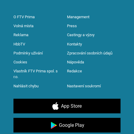
O FTV Prima
Management
Volná místa
Press
Reklama
Castingy a výzvy
HbbTV
Kontakty
Podmínky užívání
Zpracování osobních údajů
Cookies
Nápověda
Vlastník FTV Prima spol. s
Redakce
r.o.
Nahlásit chybu
Nastavení soukromí
App Store
Google Play