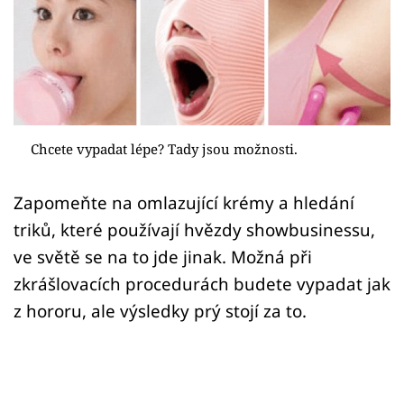
Sex a vztahy
Videa
Sledujte prima+
Přihlášení
Chcete vypadat lépe? Tady jsou možnosti.
Zapomeňte na omlazující krémy a hledání
Sledujte nás
triků, které používají hvězdy showbusinessu,
ve světě se na to jde jinak. Možná při
zkrášlovacích procedurách budete vypadat jak
z hororu, ale výsledky prý stojí za to.