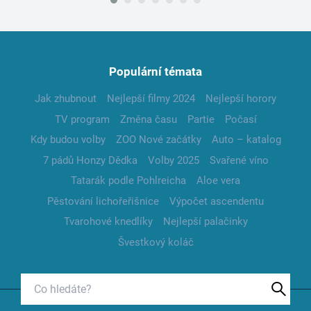
Populární témata
Jak zhubnout
Nejlepší filmy 2024
Nejlepší horory
TV program
Změna času
Partie
Počasí
Kdy budou volby
ZOO Nové začátky
Auto – katalog
7 pádů Honzy Dědka
Volby 2025
Svařené víno
Tatarák podle Pohlreicha
Aloe vera
Pěstování lichořeřišnice
Výpočet ascendentu
Tvarohové knedlíky
Nejlepší palačinky
Švestkový koláč