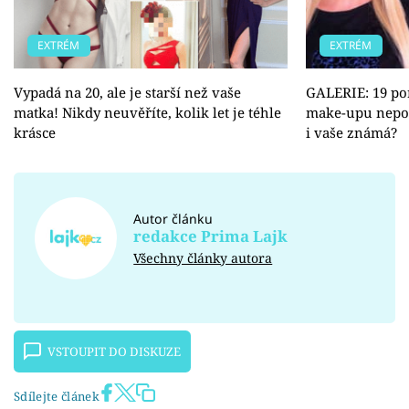
EXTRÉM
EXTRÉM
Vypadá na 20, ale je starší než vaše
GALERIE: 19 po
matka! Nikdy neuvěříte, kolik let je téhle
make-upu nepoz
krásce
i vaše známá?
Autor článku
redakce Prima Lajk
Všechny články autora
VSTOUPIT DO DISKUZE
Sdílejte článek