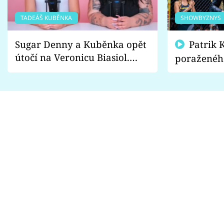
TADEÁŠ KUBĚNKA
SHOWBYZNYS
Sugar Denny a Kuběnka opět
Patrik Kincl se zastal
útočí na Veronicu Biasiol.
poraženéh
Proč je podle nich falešná a
fanoušci n
lže o své nevěře?