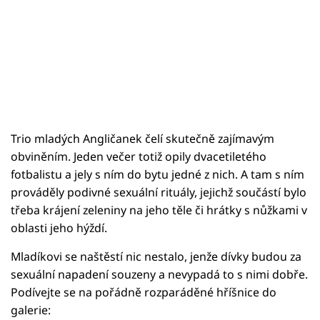
Trio mladých Angličanek čelí skutečně zajímavým
obviněním. Jeden večer totiž opily dvacetiletého
fotbalistu a jely s ním do bytu jedné z nich. A tam s ním
prováděly podivné sexuální rituály, jejichž součástí bylo
třeba krájení zeleniny na jeho těle či hrátky s nůžkami v
oblasti jeho hýždí.
Mladíkovi se naštěstí nic nestalo, jenže dívky budou za
sexuální napadení souzeny a nevypadá to s nimi dobře.
Podívejte se na pořádně rozparáděné hříšnice do
galerie: