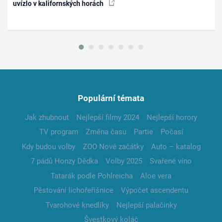
uvízlo v kalifornských horách
Populární témata
Jak zhubnout
Nejlepší filmy 2024
Nejlepší horory
TV program
Změna času
Partie
Počasí
Kdy budou volby
ZOO Nové začátky
Auto – katalog
7 pádů Honzy Dědka
Volby 2025
Svařené víno
Tatarák podle Pohlreicha
Aloe vera
Pěstování lichořeřišnice
Výpočet ascendentu
Tvarohové knedlíky
Nejlepší palačinky
Švestkový koláč