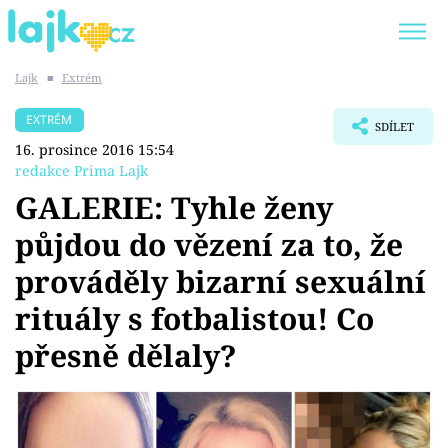
Lajk
■
Extrém
Trendy:
KARLOS VÉMOLA
ONLYFANS
EXTRÉM
SDÍLET
SHOPAHOLICADEL
CLASH OF THE STARS
16. prosince 2016 15:54
redakce Prima Lajk
GALERIE: Tyhle ženy
půjdou do vězení za to, že
Témata
prováděly bizarní sexuální
Showbyznys
rituály s fotbalistou! Co
přesně dělaly?
Youtubeři
Virály