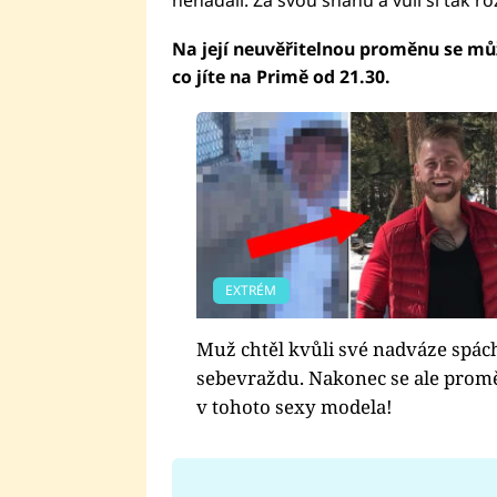
nehádali. Za svou snahu a vůli si tak r
Na její neuvěřitelnou proměnu se můž
co jíte na Primě od 21.30.
EXTRÉM
Muž chtěl kvůli své nadváze spác
sebevraždu. Nakonec se ale prom
v tohoto sexy modela!