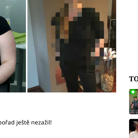
TO
ořad ještě nezažil!