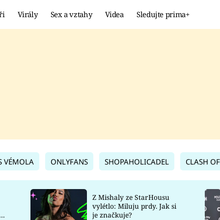
ři
Virály
Sex a vztahy
Videa
Sledujte prima+
Showbyznys
Extrém
VIRÁLY
KURIOZITY
VIDEA
KVÍZY
S VÉMOLA
ONLYFANS
SHOPAHOLICADEL
CLASH OF
Z Mishaly ze StarHousu
vylétlo: Miluju prdy. Jak si
co
je značkuje?