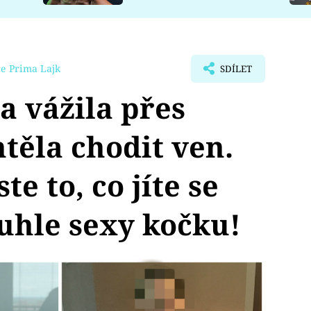
e Prima Lajk
SDÍLET
 vážila přes
těla chodit ven.
te to, co jíte se
uhle sexy kočku!