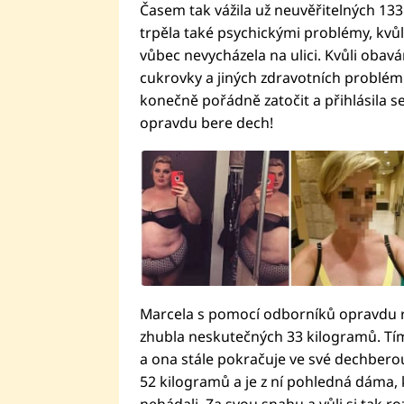
Časem tak vážila už neuvěřitelných 13
trpěla také psychickými problémy, kvůl
vůbec nevycházela na ulici. Kvůli obavám
cukrovky a jiných zdravotních problém
konečně pořádně zatočit a přihlásila s
opravdu bere dech!
Marcela s pomocí odborníků opravdu ra
zhubla neskutečných 33 kilogramů. Tím
a ona stále pokračuje ve své dechber
52 kilogramů a je z ní pohledná dáma,