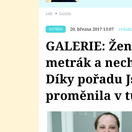
se v Plzni stalo
Lajk
■
Extrém
20. března 2017 13:07
redakc
EXTRÉM
GALERIE: Žena
metrák a nech
Díky pořadu Js
proměnila v t