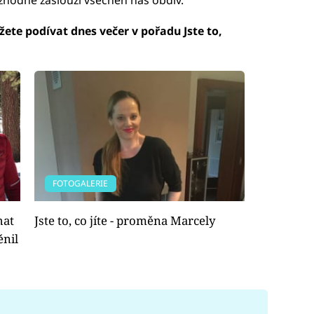
ozhodně zaslouží všechen náš obdiv.
ete podívat dnes večer v pořadu Jste to,
FOTOGALERIE
hat
Jste to, co jíte - proměna Marcely
ěnil