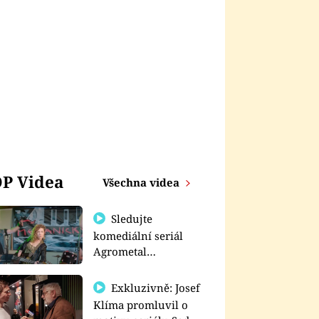
P Videa
Všechna videa
Sledujte
komediální seriál
Agrometal
exkluzivně na
prima+
Exkluzivně: Josef
Klíma promluvil o