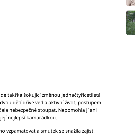
ojde takřka šokující změnou jednačtyřicetiletá
vou dětí dříve vedla aktivní život, postupem
 začala nebezpečně stoupat. Nepomohla jí ani
 její nejlepší kamarádkou.
o vzpamatovat a smutek se snažila zajíst.