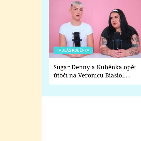
TADEÁŠ KUBĚNKA
Sugar Denny a Kuběnka opět
útočí na Veronicu Biasiol.
Proč je podle nich falešná a
lže o své nevěře?