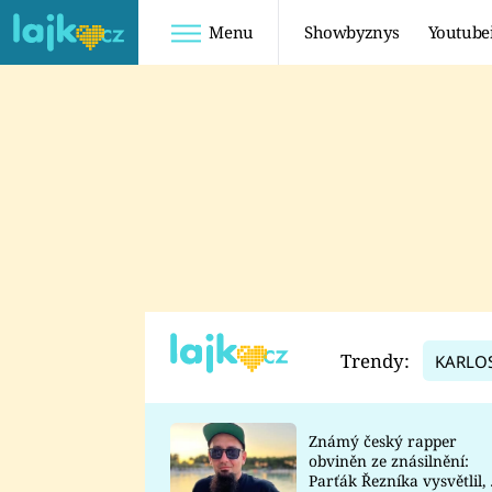
Menu
Showbyznys
Youtube
Youtuberky
Youtubeři
SHOPAHOLICADEL
FATTYPILLOW
ANNA ŠULC
FREESCOOT
SUGAR DENNY
ADAM KAJUMI
LADUŠKA
TADEÁŠ KUBĚNKA
DOMINIKA
DATEL
Trendy:
KARLO
MYSLIVCOVÁ
Známý český rapper
obviněn ze znásilnění:
Parťák Řezníka vysvětlil, 