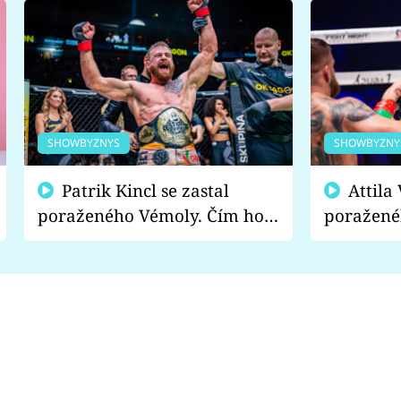
SHOWBYZNYS
SHOWBYZNY
Patrik Kincl se zastal
Attila Végh podpořil
poraženého Vémoly. Čím ho
poražené
fanoušci naštvali?
chce radě
s vítězem