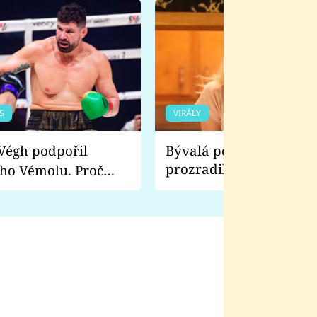
S
VIRÁLY
Bývalá pornoherečka
prozradila, co ji šokova
ho Vémolu. Proč
natáčení Euforie. Vážně
ji zápasit s ním než
bylo drsnější než hanba
 Kinclem?
filmy?