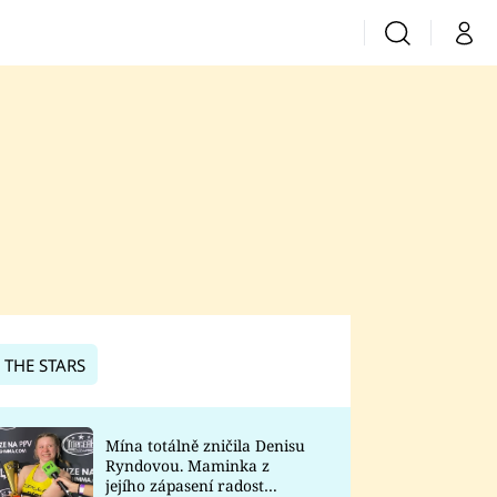
Vyhledávání
Můj 
Prima+
CNN Prima News
Prima Fresh
Prima Living
Prima Zoom
 THE STARS
Prima Lajk
Mína totálně zničila Denisu
Ryndovou. Maminka z
Sledujte nás
jejího zápasení radost