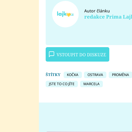
Autor článku
redakce Prima Laj
VSTOUPIT DO DISKUZE
ŠTÍTKY
KOČKA
OSTRAVA
PROMĚNA
JSTE TO CO JÍTE
MARCELA