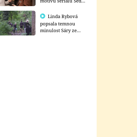
motivu seriálu Sedm
schodů k moci
Linda Rybová
popsala temnou
minulost Sáry ze
seriálu Zákony vlka