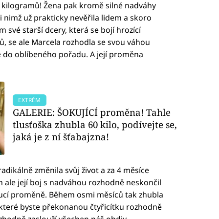
3 kilogramů! Žena pak kromě silné nadváhy
i nimž už prakticky nevěřila lidem a skoro
 své starší dcery, která se bojí hrozící
ů, se ale Marcela rozhodla se svou váhou
e do oblíbeného pořadu. A její proměna
EXTRÉM
GALERIE: ŠOKUJÍCÍ proměna! Tahle
tlusťoška zhubla 60 kilo, podívejte se,
jaká je z ní šťabajzna!
dikálně změnila svůj život a za 4 měsíce
 ale její boj s nadváhou rozhodně neskončil
oucí proměně. Během osmi měsíců tak zhubla
 které byste překonanou čtyřicítku rozhodně