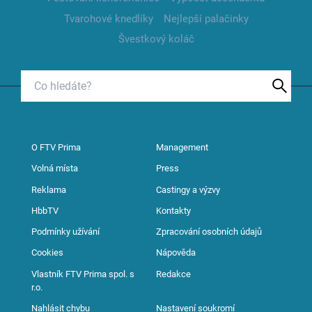
Tvarohové knedlíky
Nejlepší palačinky
Švestkový koláč
O FTV Prima
Management
Volná místa
Press
Reklama
Castingy a výzvy
HbbTV
Kontakty
Podmínky užívání
Zpracování osobních údajů
Cookies
Nápověda
Vlastník FTV Prima spol. s
Redakce
r.o.
Nahlásit chybu
Nastavení soukromí