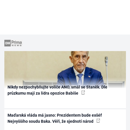
Nikdy nezpochybňujte voliče ANO, smál se Staněk. Dle
průzkumu mají za lídra opozice Babiše
Maďarská vláda má jasno: Prezidentem bude exšéf
Nejvyššího soudu Baka. Věří, že sjednotí národ