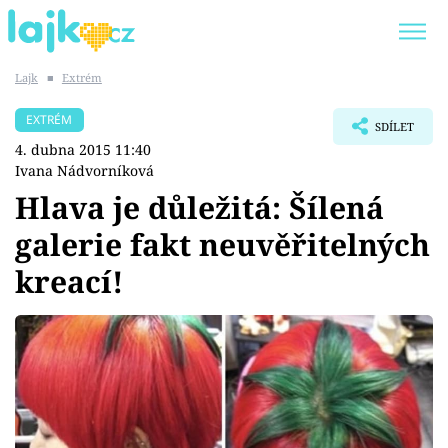
Lajk
■
Extrém
Trendy:
KARLOS VÉMOLA
ONLYFANS
EXTRÉM
SDÍLET
SHOPAHOLICADEL
CLASH OF THE STARS
4. dubna 2015 11:40
Ivana Nádvorníková
Hlava je důležitá: Šílená
galerie fakt neuvěřitelných
Témata
kreací!
Showbyznys
Youtubeři
Virály