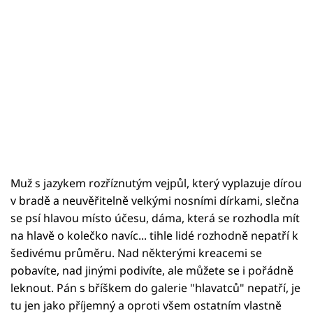
Muž s jazykem rozříznutým vejpůl, který vyplazuje dírou
v bradě a neuvěřitelně velkými nosními dírkami, slečna
se psí hlavou místo účesu, dáma, která se rozhodla mít
na hlavě o kolečko navíc... tihle lidé rozhodně nepatří k
šedivému průměru. Nad některými kreacemi se
pobavíte, nad jinými podivíte, ale můžete se i pořádně
leknout. Pán s bříškem do galerie "hlavatců" nepatří, je
tu jen jako příjemný a oproti všem ostatním vlastně