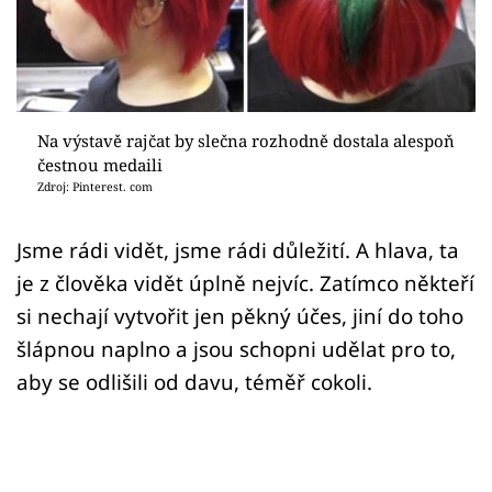
Sex a vztahy
Videa
Sledujte prima+
Na výstavě rajčat by slečna rozhodně dostala alespoň
čestnou medaili
Přihlášení
Zdroj: Pinterest. com
Jsme rádi vidět, jsme rádi důležití. A hlava, ta
Sledujte nás
je z člověka vidět úplně nejvíc. Zatímco někteří
si nechají vytvořit jen pěkný účes, jiní do toho
šlápnou naplno a jsou schopni udělat pro to,
aby se odlišili od davu, téměř cokoli.