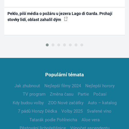
Peklo, píší média o požáru u jezera Lago di Garda. Prchají
stovky lidí, oblast zahalil dým
Populární témata
Jak zhubnout
Nejlepší filmy 2024
Nejlepší horory
TV program
Změna času
Partie
Počasí
Kdy budou volby
ZOO Nové začátky
Auto – katalog
7 pádů Honzy Dědka
Volby 2025
Svařené víno
Tatarák podle Pohlreicha
Aloe vera
Pěstování lichořeřišnice
Výpočet ascendentu