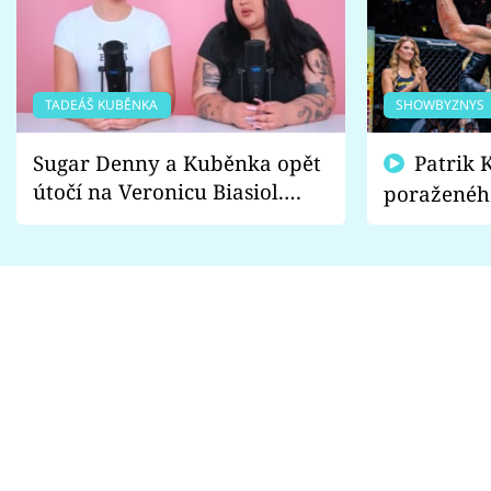
TADEÁŠ KUBĚNKA
SHOWBYZNYS
Sugar Denny a Kuběnka opět
Patrik Kincl se zastal
útočí na Veronicu Biasiol.
poraženéh
Proč je podle nich falešná a
fanoušci n
lže o své nevěře?