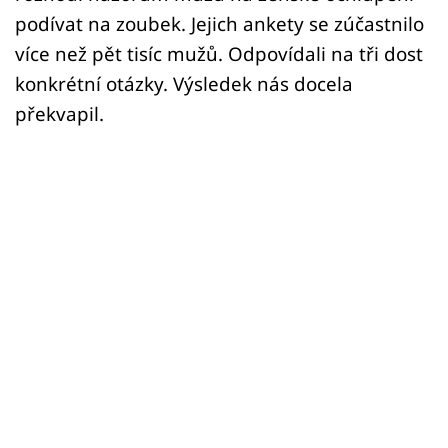
Sex a vztahy
podívat na zoubek. Jejich ankety se zúčastnilo
Videa
více než pět tisíc mužů. Odpovídali na tři dost
konkrétní otázky. Výsledek nás docela
Sledujte prima+
překvapil.
Přihlášení
Sledujte nás