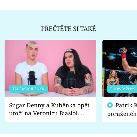
PŘEČTĚTE SI TAKÉ
TADEÁŠ KUBĚNKA
SHOWBYZNYS
Sugar Denny a Kuběnka opět
Patrik Kincl se zastal
útočí na Veronicu Biasiol.
poraženéh
Proč je podle nich falešná a
fanoušci n
lže o své nevěře?