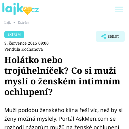
Lajk
■
Extrém
Trendy:
KARLOS VÉMOLA
ONLYFANS
EXTRÉM
SDÍLET
SHOPAHOLICADEL
CLASH OF THE STARS
9. července 2015 09:00
Vendula Kochanová
Holátko nebo
trojúhelníček? Co si muži
Témata
myslí o ženském intimním
Showbyznys
ochlupení?
Youtubeři
Muži podobu ženského klína řeší víc, než by si
Virály
ženy možná myslely. Portál AskMen.com se
rozhodl názorům mužů na ženské ochlupení