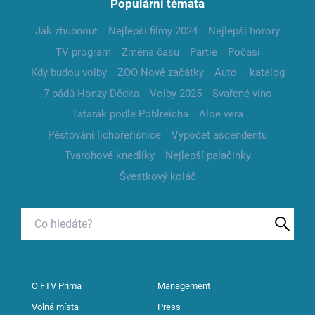
Populární témata
Jak zhubnout
Nejlepší filmy 2024
Nejlepší horory
TV program
Změna času
Partie
Počasí
Kdy budou volby
ZOO Nové začátky
Auto – katalog
7 pádů Honzy Dědka
Volby 2025
Svařené víno
Tatarák podle Pohlreicha
Aloe vera
Pěstování lichořeřišnice
Výpočet ascendentu
Tvarohové knedlíky
Nejlepší palačinky
Švestkový koláč
O FTV Prima
Management
Volná místa
Press