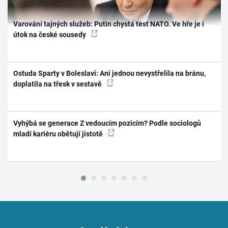
Varování tajných služeb: Putin chystá test NATO. Ve hře je i
útok na české sousedy
Ostuda Sparty v Boleslavi: Ani jednou nevystřelila na bránu,
doplatila na třesk v sestavě
Vyhýbá se generace Z vedoucím pozicím? Podle sociologů
mladí kariéru obětují jistotě