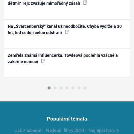
dětmi? Tejc zvažuje mimořádný zásah
Na „Švarcenberský“ kanál už neodbočíte. Chyba vydržela 30
let, teď ceduli celou odstraní
Zemřela známá influencerka. Towleová podlehla vzácné a
zákeřné nemoci
Populární témata
Jak zhubnout
Nejlepší filmy 2024
Nejlepší horory