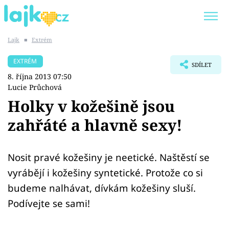
Lajk
■
Extrém
Trendy:
KARLOS VÉMOLA
ONLYFANS
EXTRÉM
SDÍLET
SHOPAHOLICADEL
CLASH OF THE STARS
8. října 2013 07:50
Lucie Průchová
Holky v kožešině jsou
zahřáté a hlavně sexy!
Témata
Showbyznys
Nosit pravé kožešiny je neetické. Naštěstí se
vyrábějí i kožešiny syntetické. Protože co si
Youtubeři
budeme nalhávat, dívkám kožešiny sluší.
Podívejte se sami!
Virály