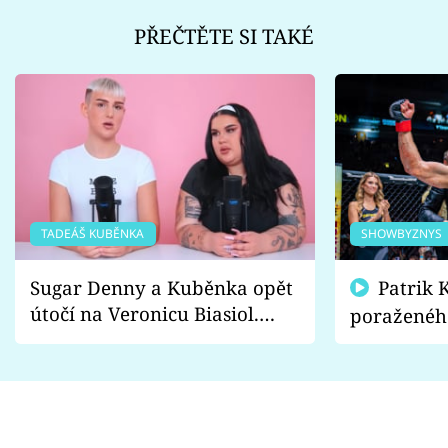
PŘEČTĚTE SI TAKÉ
TADEÁŠ KUBĚNKA
SHOWBYZNYS
Sugar Denny a Kuběnka opět
Patrik Kincl se zastal
útočí na Veronicu Biasiol.
poraženéh
Proč je podle nich falešná a
fanoušci n
lže o své nevěře?