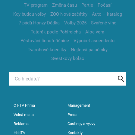
TV program
Změna času
Partie
Počasí
Kdy budou volby
ZOO Nové začátky
Auto – katalog
7 pádů Honzy Dědka
Volby 2025
Svařené víno
Tatarák podle Pohlreicha
Aloe vera
Pěstování lichořeřišnice
Výpočet ascendentu
Tvarohové knedlíky
Nejlepší palačinky
Švestkový koláč
O FTV Prima
Management
Volná místa
Press
Reklama
Castingy a výzvy
HbbTV
Kontakty