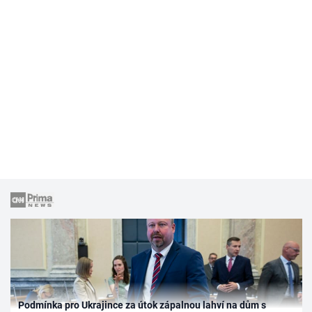
Podmínka pro Ukrajince za útok zápalnou lahví na dům s