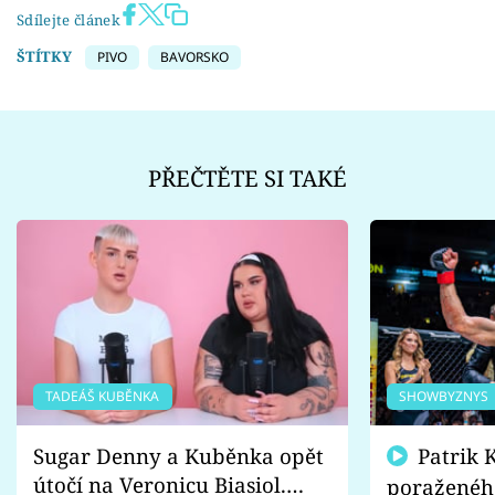
Sdílejte článek
ŠTÍTKY
PIVO
BAVORSKO
PŘEČTĚTE SI TAKÉ
TADEÁŠ KUBĚNKA
SHOWBYZNYS
Sugar Denny a Kuběnka opět
Patrik Kincl se zastal
útočí na Veronicu Biasiol.
poraženéh