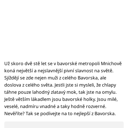
Sex a vztahy
Videa
Sledujte prima+
Přihlášení
Už skoro dvě stě let se v bavorské metropoli Mnichově
Sledujte nás
koná největší a nejslavnější pivní slavnost na světě.
Sjíždějí se zde nejen muži z celého Bavorska, ale
doslova z celého světa. Jestli jste si mysleli, že chlapy
táhne pouze lahodný zlatavý mok, tak jste na omylu.
Ještě větším lákadlem jsou bavorské holky. Jsou milé,
veselé, nadmíru vnadné a taky hodně rozverné.
Nevěříte? Tak se podívejte na to nejlepší z Bavorska.