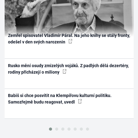
Zemřel spisovatel Vladimír Páral. Na jeho knihy se stály fronty,
odešel v den svých narozenin
Rusko mění osudy zmizelých vojáků. Z padlých dělá dezertéry,
rodiny přicházejí o miliony
Babiš si chce posvítit na Klempířovu kulturní politiku.
Samozřejmě budu reagovat, uvedl