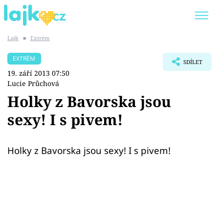
Lajk
■
Extrém
Trendy:
KARLOS VÉMOLA
ONLYFANS
EXTRÉM
SDÍLET
SHOPAHOLICADEL
CLASH OF THE STARS
19. září 2013 07:50
Lucie Průchová
Holky z Bavorska jsou
sexy! I s pivem!
Témata
Showbyznys
Holky z Bavorska jsou sexy! I s pivem!
Youtubeři
Virály