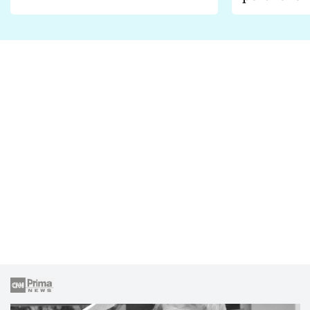
Proč je podle nich falešná a
fanoušci n
lže o své nevěře?