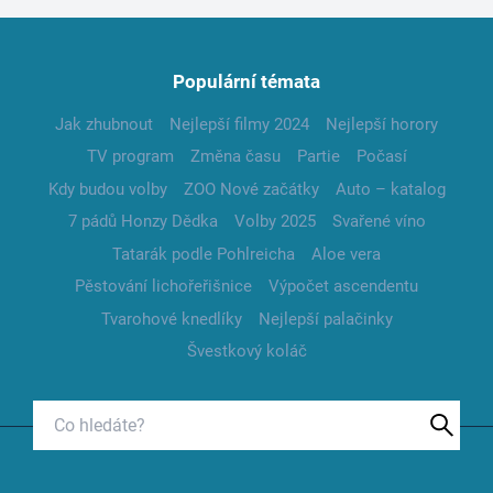
Populární témata
Jak zhubnout
Nejlepší filmy 2024
Nejlepší horory
TV program
Změna času
Partie
Počasí
Kdy budou volby
ZOO Nové začátky
Auto – katalog
7 pádů Honzy Dědka
Volby 2025
Svařené víno
Tatarák podle Pohlreicha
Aloe vera
Pěstování lichořeřišnice
Výpočet ascendentu
Tvarohové knedlíky
Nejlepší palačinky
Švestkový koláč