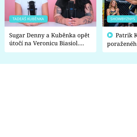
TADEÁŠ KUBĚNKA
SHOWBYZNYS
Sugar Denny a Kuběnka opět
Patrik Kincl se zastal
útočí na Veronicu Biasiol.
poraženéh
Proč je podle nich falešná a
fanoušci n
lže o své nevěře?