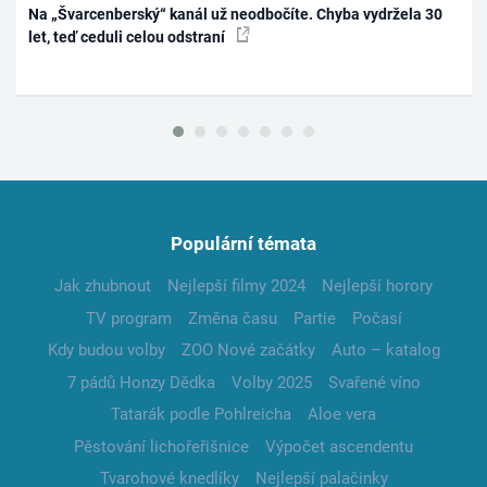
Na „Švarcenberský“ kanál už neodbočíte. Chyba vydržela 30
let, teď ceduli celou odstraní
Populární témata
Jak zhubnout
Nejlepší filmy 2024
Nejlepší horory
TV program
Změna času
Partie
Počasí
Kdy budou volby
ZOO Nové začátky
Auto – katalog
7 pádů Honzy Dědka
Volby 2025
Svařené víno
Tatarák podle Pohlreicha
Aloe vera
Pěstování lichořeřišnice
Výpočet ascendentu
Tvarohové knedlíky
Nejlepší palačinky