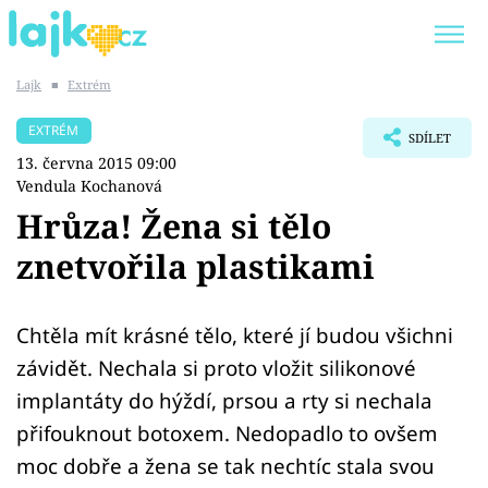
Lajk
■
Extrém
Trendy:
KARLOS VÉMOLA
ONLYFANS
EXTRÉM
SDÍLET
SHOPAHOLICADEL
CLASH OF THE STARS
13. června 2015 09:00
Vendula Kochanová
Hrůza! Žena si tělo
znetvořila plastikami
Témata
Showbyznys
Chtěla mít krásné tělo, které jí budou všichni
závidět. Nechala si proto vložit silikonové
Youtubeři
implantáty do hýždí, prsou a rty si nechala
přifouknout botoxem. Nedopadlo to ovšem
Virály
moc dobře a žena se tak nechtíc stala svou