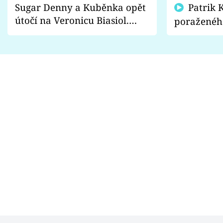
Sugar Denny a Kuběnka opět
Patrik Kincl se zastal
útočí na Veronicu Biasiol.
poraženéh
Proč je podle nich falešná a
fanoušci n
lže o své nevěře?