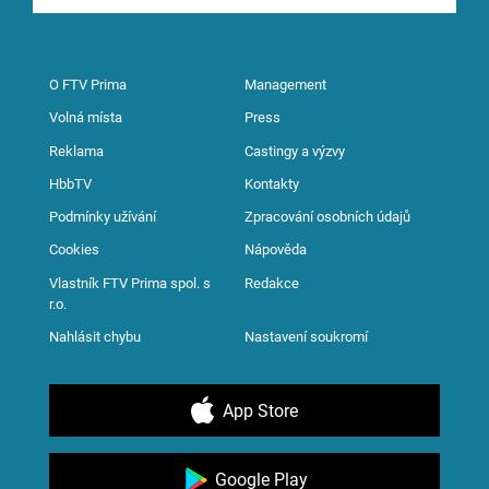
O FTV Prima
Management
Volná místa
Press
Reklama
Castingy a výzvy
HbbTV
Kontakty
Podmínky užívání
Zpracování osobních údajů
Cookies
Nápověda
Vlastník FTV Prima spol. s
Redakce
r.o.
Nahlásit chybu
Nastavení soukromí
App Store
Google Play