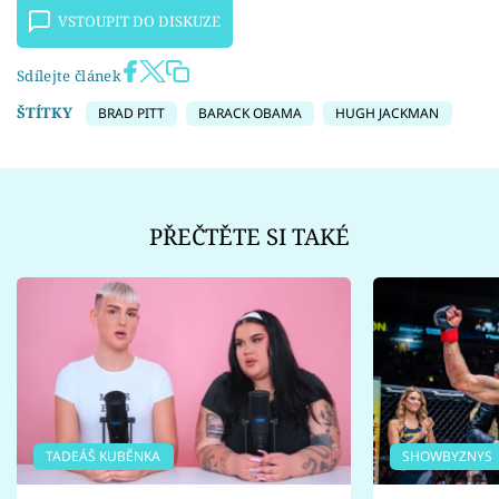
VSTOUPIT DO DISKUZE
Sdílejte článek
ŠTÍTKY
BRAD PITT
BARACK OBAMA
HUGH JACKMAN
PŘEČTĚTE SI TAKÉ
TADEÁŠ KUBĚNKA
SHOWBYZNYS