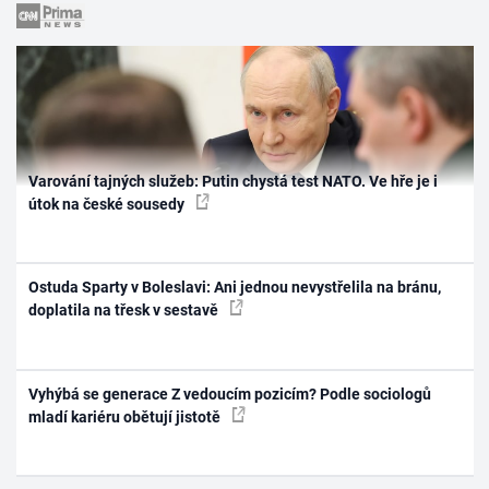
Varování tajných služeb: Putin chystá test NATO. Ve hře je i
útok na české sousedy
Ostuda Sparty v Boleslavi: Ani jednou nevystřelila na bránu,
doplatila na třesk v sestavě
Vyhýbá se generace Z vedoucím pozicím? Podle sociologů
mladí kariéru obětují jistotě