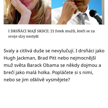
Sex a vztahy
Videa
Sledujte prima+
I DRSŇÁCI MAJÍ SRDCE: 21 fotek mužů, kteří se za
svoje slzy nestydí
Přihlášení
Svaly a citlivá duše se nevylučují. I drsňáci jako
Hugh Jackman, Brad Pitt nebo nejmocnější
Sledujte nás
muž světa Barack Obama se někdy dojmou a
brečí jako malá holka. Popláčete si s nimi,
nebo se jim ošklivě vysmějete?