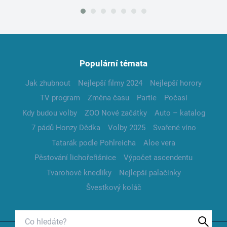
Populární témata
Jak zhubnout
Nejlepší filmy 2024
Nejlepší horory
TV program
Změna času
Partie
Počasí
Kdy budou volby
ZOO Nové začátky
Auto – katalog
7 pádů Honzy Dědka
Volby 2025
Svařené víno
Tatarák podle Pohlreicha
Aloe vera
Pěstování lichořeřišnice
Výpočet ascendentu
Tvarohové knedlíky
Nejlepší palačinky
Švestkový koláč