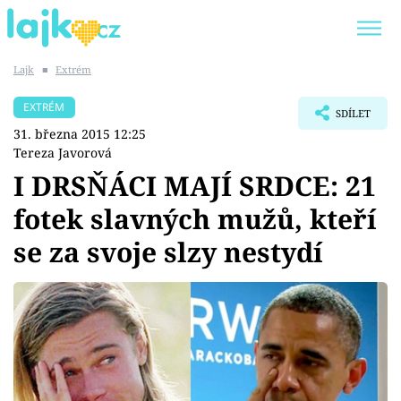
Lajk
■
Extrém
Trendy:
KARLOS VÉMOLA
ONLYFANS
EXTRÉM
SDÍLET
SHOPAHOLICADEL
CLASH OF THE STARS
31. března 2015 12:25
Tereza Javorová
I DRSŇÁCI MAJÍ SRDCE: 21
fotek slavných mužů, kteří
Témata
se za svoje slzy nestydí
Showbyznys
Youtubeři
Virály