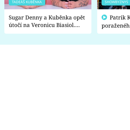
TADEÁŠ KUBĚNKA
SHOWBYZNYS
Sugar Denny a Kuběnka opět
Patrik Kincl se zastal
útočí na Veronicu Biasiol.
poraženéh
Proč je podle nich falešná a
fanoušci n
lže o své nevěře?