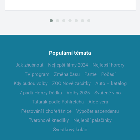
Populární témata
Jak zhubnout
Nejlepší filmy 2024
Nejlepší horory
TV program
Změna času
Partie
Počasí
Kdy budou volby
ZOO Nové začátky
Auto – katalog
7 pádů Honzy Dědka
Volby 2025
Svařené víno
Tatarák podle Pohlreicha
Aloe vera
Pěstování lichořeřišnice
Výpočet ascendentu
Tvarohové knedlíky
Nejlepší palačinky
Švestkový koláč