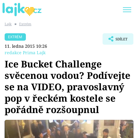
Lajk
■
Extrém
Trendy:
KARLOS VÉMOLA
ONLYFANS
EXTRÉM
SDÍLET
SHOPAHOLICADEL
CLASH OF THE STARS
11. ledna 2015 10:26
redakce Prima Lajk
Ice Bucket Challenge
svěcenou vodou? Podívejte
Témata
se na VIDEO, pravoslavný
Showbyznys
pop v řeckém kostele se
pořádně rozšoupnul
Youtubeři
Virály