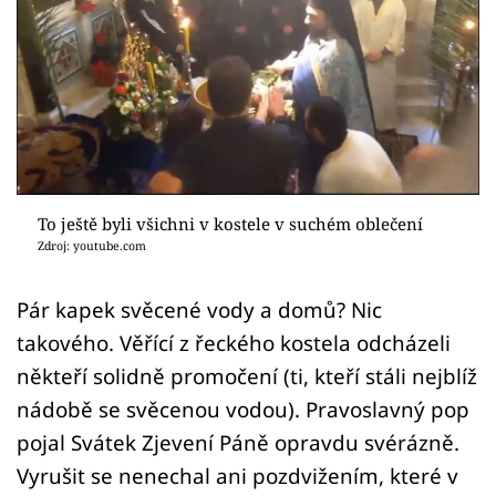
Sex a vztahy
Videa
Sledujte prima+
Přihlášení
To ještě byli všichni v kostele v suchém oblečení
Zdroj: youtube.com
Sledujte nás
Pár kapek svěcené vody a domů? Nic
takového. Věřící z řeckého kostela odcházeli
někteří solidně promočení (ti, kteří stáli nejblíž
nádobě se svěcenou vodou). Pravoslavný pop
pojal Svátek Zjevení Páně opravdu svérázně.
Vyrušit se nenechal ani pozdvižením, které v