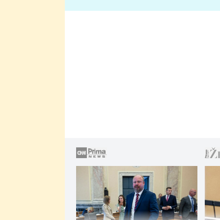
lže o své nevěře?