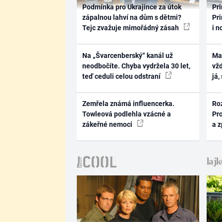
Podmínka pro Ukrajince za útok
Pri
zápalnou lahví na dům s dětmi?
Pri
Tejc zvažuje mimořádný zásah
i n
Na „Švarcenberský“ kanál už
Ma
neodbočíte. Chyba vydržela 30 let,
vž
teď ceduli celou odstraní
já,
Zemřela známá influencerka.
Ro
Towleová podlehla vzácné a
Pr
zákeřné nemoci
a 