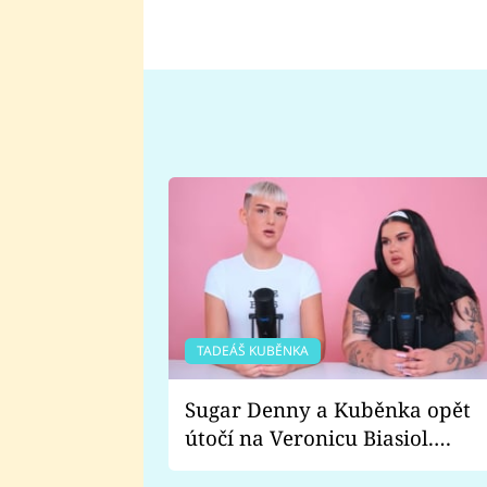
TADEÁŠ KUBĚNKA
Sugar Denny a Kuběnka opět
útočí na Veronicu Biasiol.
Proč je podle nich falešná a