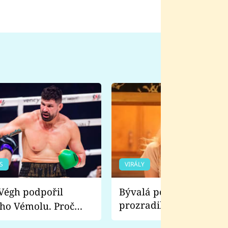
S
VIRÁLY
Bývalá pornoherečka
prozradila, co ji šokova
ho Vémolu. Proč
natáčení Euforie. Vážně
ji zápasit s ním než