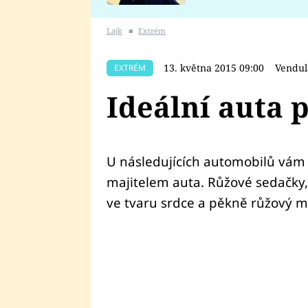
se v Plzni stalo
Lajk
■
Extrém
13. května 2015 09:00
Vendul
EXTRÉM
Ideální auta 
U následujících automobilů vám 
majitelem auta. Růžové sedačky, 
ve tvaru srdce a pěkně růžový mo