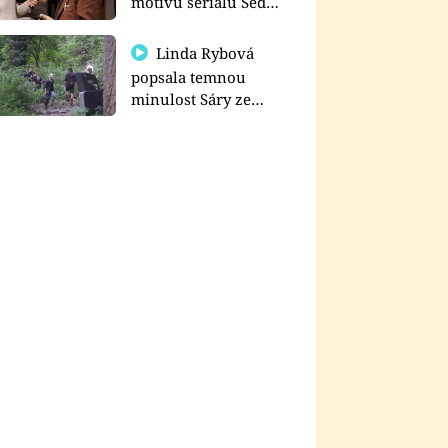
motivu seriálu Sedm
schodů k moci
Linda Rybová
popsala temnou
minulost Sáry ze
seriálu Zákony vlka