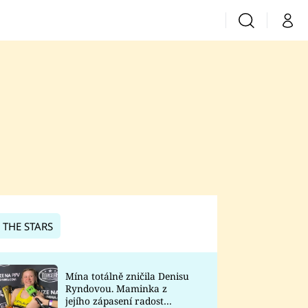
Vyhledávání
Můj 
Prima+
CNN Prima News
Prima Fresh
Prima Living
Prima Zoom
 THE STARS
Prima Lajk
Mína totálně zničila Denisu
Ryndovou. Maminka z
Sledujte nás
jejího zápasení radost