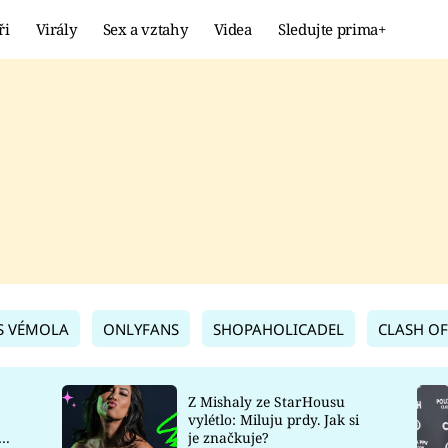
ři
Virály
Sex a vztahy
Videa
Sledujte prima+
Showbyznys
Extrém
VIRÁLY
KURIOZITY
VIDEA
KVÍZY
S VÉMOLA
ONLYFANS
SHOPAHOLICADEL
CLASH OF
Z Mishaly ze StarHousu
vylétlo: Miluju prdy. Jak si
co
je značkuje?