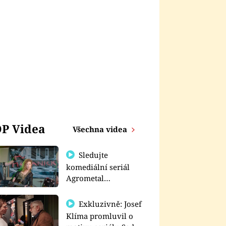
P Videa
Všechna videa
Sledujte
komediální seriál
Agrometal
exkluzivně na
prima+
Exkluzivně: Josef
Klíma promluvil o