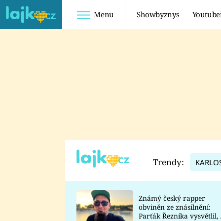
Menu
Showbyznys
Youtube
Youtuberky
Youtubeři
SHOPAHOLICADEL
FATTYPILLOW
ANNA ŠULC
FREESCOOT
SUGAR DENNY
ADAM KAJUMI
LADUŠKA
TADEÁŠ KUBĚNKA
DOMINIKA
DATEL
Trendy:
KARLO
MYSLIVCOVÁ
Známý český rapper
obviněn ze znásilnění:
Parťák Řezníka vysvětlil, 