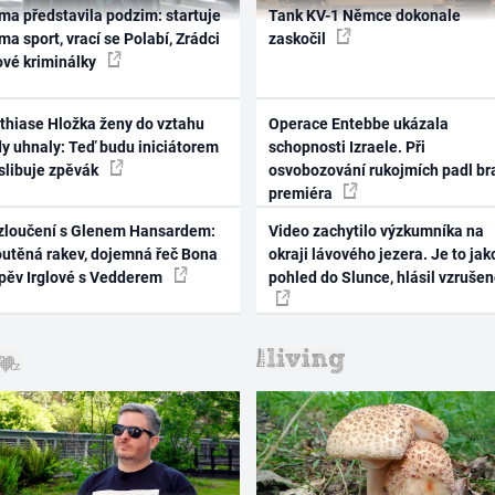
ma představila podzim: startuje
Tank KV-1 Němce dokonale
ma sport, vrací se Polabí, Zrádci
zaskočil
ové kriminálky
thiase Hložka ženy do vztahu
Operace Entebbe ukázala
dy uhnaly: Teď budu iniciátorem
schopnosti Izraele. Při
 slibuje zpěvák
osvobozování rukojmích padl br
premiéra
zloučení s Glenem Hansardem:
Video zachytilo výzkumníka na
outěná rakev, dojemná řeč Bona
okraji lávového jezera. Je to jak
zpěv Irglové s Vedderem
pohled do Slunce, hlásil vzruše