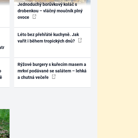
Jednoduchý borůvkový koláč s
drobenkou – vláčný moučník plný
ovoce
Léto bez přehřáté kuchyně. Jak
vařit i během tropických dnů?
atr
Rýžové burgery s kuřecím masem a
o
mrkví podávané se salátem – lehká
ně
a chutná večeře