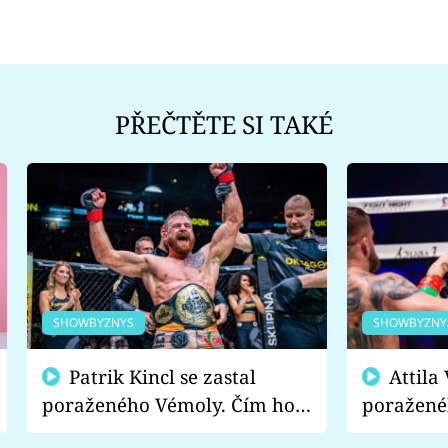
PŘEČTĚTE SI TAKÉ
SHOWBYZNYS
SHOWBYZNY
Patrik Kincl se zastal
Attila Végh podpořil
poraženého Vémoly. Čím ho
poražené
fanoušci naštvali?
chce radě