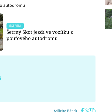
ého autodromu
EXTRÉM
Šetrný Skot jezdí ve vozítku z
pouťového autodromu
á
Sdílejte článek