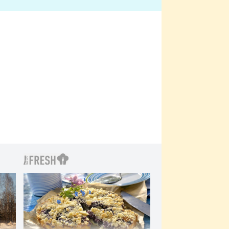
bylo drsnější než hanba
 Kinclem?
filmy?