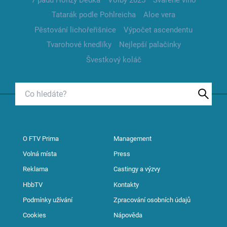
Tatarák podle Pohlreicha
Aloe vera
Pěstování lichořeřišnice
Výpočet ascendentu
Tvarohové knedlíky
Nejlepší palačinky
Švestkový koláč
O FTV Prima
Management
Volná místa
Press
Reklama
Castingy a výzvy
HbbTV
Kontakty
Podmínky užívání
Zpracování osobních údajů
Cookies
Nápověda