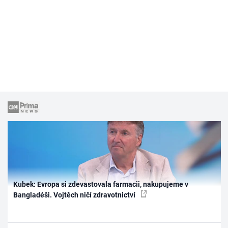
Kubek: Evropa si zdevastovala farmacii, nakupujeme v
Bangladéši. Vojtěch ničí zdravotnictví