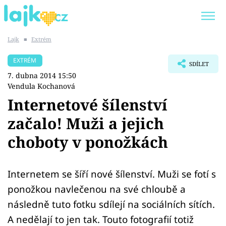
Lajk
■
Extrém
Trendy:
KARLOS VÉMOLA
ONLYFANS
EXTRÉM
SDÍLET
SHOPAHOLICADEL
CLASH OF THE STARS
7. dubna 2014 15:50
Vendula Kochanová
Internetové šílenství
začalo! Muži a jejich
Témata
choboty v ponožkách
Showbyznys
Internetem se šíří nové šílenství. Muži se fotí s
Youtubeři
ponožkou navlečenou na své chloubě a
Virály
následně tuto fotku sdílejí na sociálních sítích.
A nedělají to jen tak. Touto fotografií totiž