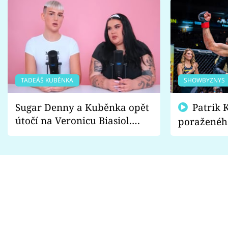
TADEÁŠ KUBĚNKA
SHOWBYZNYS
Sugar Denny a Kuběnka opět
Patrik Kincl se zastal
útočí na Veronicu Biasiol.
poraženéh
Proč je podle nich falešná a
fanoušci n
lže o své nevěře?