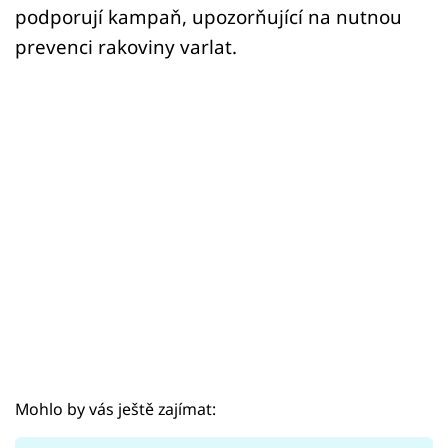
Sex a vztahy
podporují kampaň, upozorňující na nutnou
prevenci rakoviny varlat.
Videa
Sledujte prima+
Přihlášení
Sledujte nás
Mohlo by vás ještě zajímat: