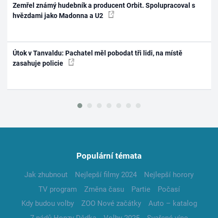
Zemřel známý hudebník a producent Orbit. Spolupracoval s
hvězdami jako Madonna a U2
Útok v Tanvaldu: Pachatel měl pobodat tři lidi, na místě
zasahuje policie
Populární témata
Jak zhubnout
Nejlepší filmy 2024
Nejlepší horory
TV program
Změna času
Partie
Počasí
Kdy budou volby
ZOO Nové začátky
Auto – katalog
7 pádů Honzy Dědka
Volby 2025
Svařené víno