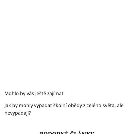
Sex a vztahy
Videa
Sledujte prima+
Přihlášení
Sledujte nás
Mohlo by vás ještě zajímat:
Jak by mohly vypadat školní obědy z celého světa, ale
nevypadají?
PODOBNÉ ČLÁNKY