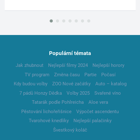
Populární témata
Jak zhubnout
Nejlepší filmy 2024
Nejlepší horory
TV program
Změna času
Partie
Počasí
Kdy budou volby
ZOO Nové začátky
Auto – katalog
7 pádů Honzy Dědka
Volby 2025
Svařené víno
Tatarák podle Pohlreicha
Aloe vera
Pěstování lichořeřišnice
Výpočet ascendentu
Tvarohové knedlíky
Nejlepší palačinky
Švestkový koláč