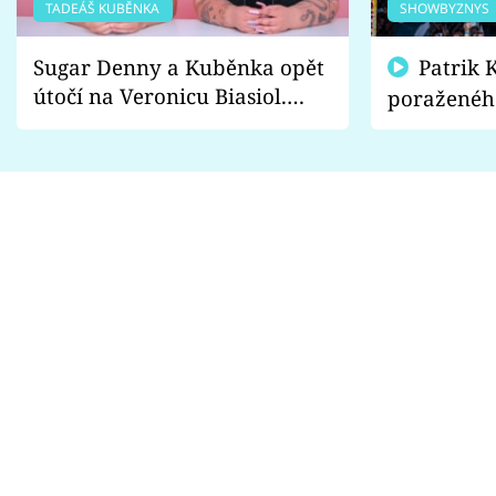
TADEÁŠ KUBĚNKA
SHOWBYZNYS
Sugar Denny a Kuběnka opět
Patrik Kincl se zastal
útočí na Veronicu Biasiol.
poraženéh
Proč je podle nich falešná a
fanoušci n
lže o své nevěře?