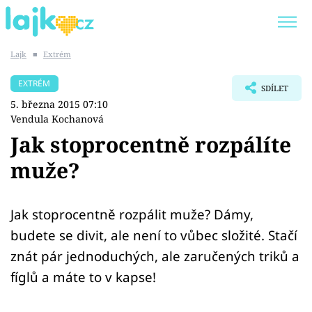
Lajk
■
Extrém
Trendy:
KARLOS VÉMOLA
ONLYFANS
EXTRÉM
SDÍLET
SHOPAHOLICADEL
CLASH OF THE STARS
5. března 2015 07:10
Vendula Kochanová
Jak stoprocentně rozpálíte
muže?
Témata
Showbyznys
Jak stoprocentně rozpálit muže? Dámy,
budete se divit, ale není to vůbec složité. Stačí
Youtubeři
znát pár jednoduchých, ale zaručených triků a
fíglů a máte to v kapse!
Virály