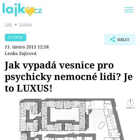
Lajk
■
Extrém
Trendy:
KARLOS VÉMOLA
ONLYFANS
EXTRÉM
SDÍLET
SHOPAHOLICADEL
CLASH OF THE STARS
11. února 2015 12:58
Lenka Zajícová
Jak vypadá vesnice pro
psychicky nemocné lidi? Je
Témata
to LUXUS!
Showbyznys
Youtubeři
Virály