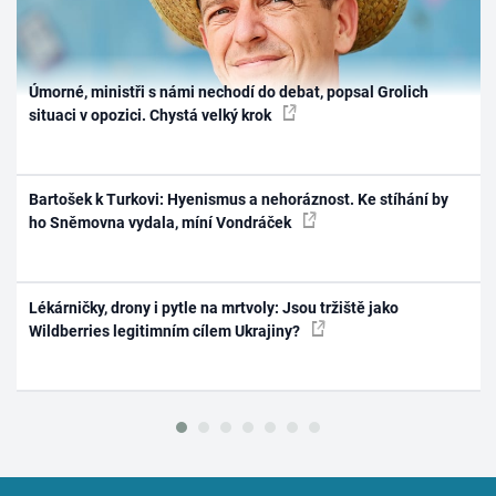
Úmorné, ministři s námi nechodí do debat, popsal Grolich
situaci v opozici. Chystá velký krok
Bartošek k Turkovi: Hyenismus a nehoráznost. Ke stíhání by
ho Sněmovna vydala, míní Vondráček
Lékárničky, drony i pytle na mrtvoly: Jsou tržiště jako
Wildberries legitimním cílem Ukrajiny?