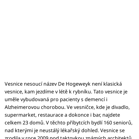
Vesnice nesoucí název De Hogeweyk není klasická
vesnice, kam jezdíme v létě k rybníku. Tato vesnice je
uměle vybudovaná pro pacienty s demencí i
Alzheimerovou chorobou. Ve vesničce, kde je divadlo,
supermarket, restaurace a dokonce i bar, najdete
celkem 23 domů. V těchto příbytcích bydlí 160 seniorů,
nad kterými je neustálý lékařský dohled. Vesnice se
zrodila v roce 2009 pod taktovkou známých architektů