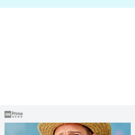
lže o své nevěře?