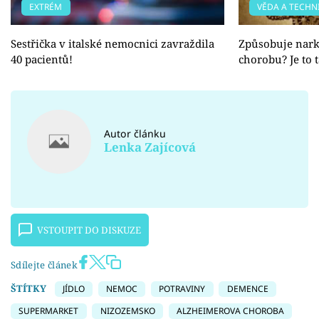
EXTRÉM
VĚDA A TECHN
Sestřička v italské nemocnici zavraždila
Způsobuje nar
40 pacientů!
chorobu? Je to 
Autor článku
Lenka Zajícová
VSTOUPIT DO DISKUZE
Sdílejte článek
ŠTÍTKY
JÍDLO
NEMOC
POTRAVINY
DEMENCE
SUPERMARKET
NIZOZEMSKO
ALZHEIMEROVA CHOROBA