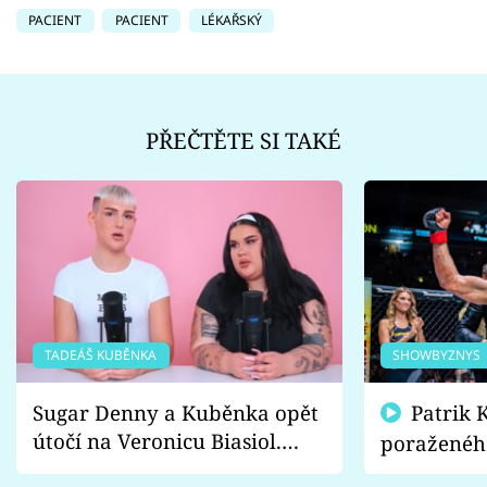
PACIENT
PACIENT
LÉKAŘSKÝ
PŘEČTĚTE SI TAKÉ
TADEÁŠ KUBĚNKA
SHOWBYZNYS
Sugar Denny a Kuběnka opět
Patrik Kincl se zastal
útočí na Veronicu Biasiol.
poraženéh
Proč je podle nich falešná a
fanoušci n