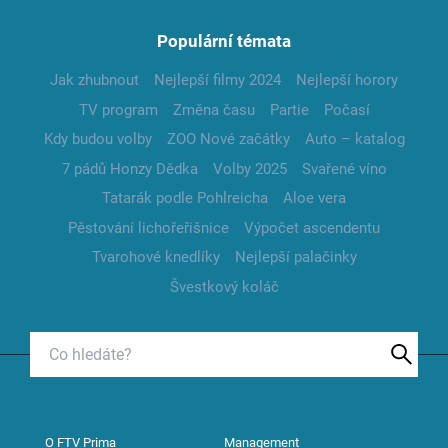
Populární témata
Jak zhubnout
Nejlepší filmy 2024
Nejlepší horory
TV program
Změna času
Partie
Počasí
Kdy budou volby
ZOO Nové začátky
Auto – katalog
7 pádů Honzy Dědka
Volby 2025
Svařené víno
Tatarák podle Pohlreicha
Aloe vera
Pěstování lichořeřišnice
Výpočet ascendentu
Tvarohové knedlíky
Nejlepší palačinky
Švestkový koláč
O FTV Prima
Management