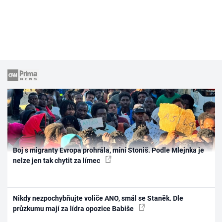
Boj s migranty Evropa prohrála, míní Stoniš. Podle Mlejnka je
nelze jen tak chytit za límec
Nikdy nezpochybňujte voliče ANO, smál se Staněk. Dle
průzkumu mají za lídra opozice Babiše