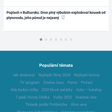
Poplach v Bulharsku: Dron plný výbušnin explodoval kousek od
plynovodu, jeho původ je nejasný
Populární témata
Jak zhubnout
Nejlepší filmy 2024
Nejlepší horory
TV program
Změna času
Partie
Počasí
Kdy budou volby
ZOO Nové začátky
Auto – katalog
7 pádů Honzy Dědka
Volby 2025
Svařené víno
Tatarák podle Pohlreicha
Aloe vera
Pěstování lichořeřišnice
Výpočet ascendentu