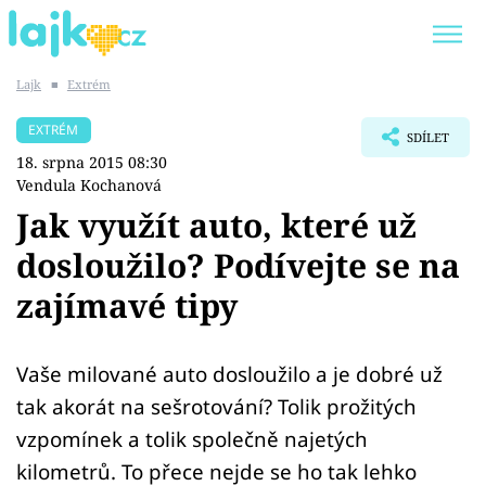
Lajk
■
Extrém
Trendy:
KARLOS VÉMOLA
ONLYFANS
EXTRÉM
SDÍLET
SHOPAHOLICADEL
CLASH OF THE STARS
18. srpna 2015 08:30
Vendula Kochanová
Jak využít auto, které už
dosloužilo? Podívejte se na
Témata
zajímavé tipy
Showbyznys
Vaše milované auto dosloužilo a je dobré už
Youtubeři
tak akorát na sešrotování? Tolik prožitých
Virály
vzpomínek a tolik společně najetých
kilometrů. To přece nejde se ho tak lehko