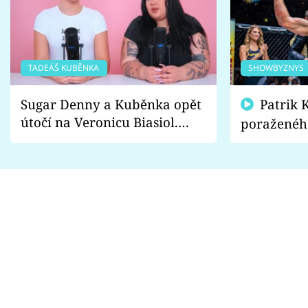
TADEÁŠ KUBĚNKA
SHOWBYZNYS
Sugar Denny a Kuběnka opět
Patrik Kincl se zastal
útočí na Veronicu Biasiol.
poraženéh
Proč je podle nich falešná a
fanoušci n
lže o své nevěře?