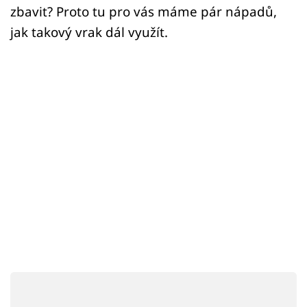
Sex a vztahy
zbavit? Proto tu pro vás máme pár nápadů,
jak takový vrak dál využít.
Videa
Sledujte prima+
Přihlášení
Sledujte nás