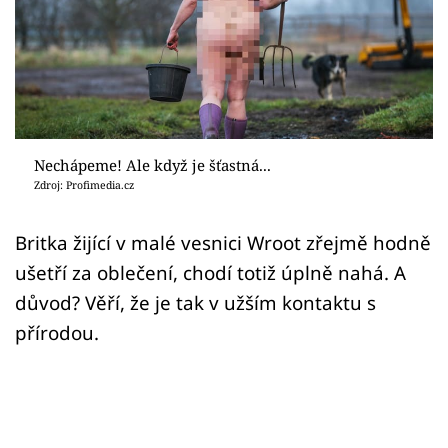
Sex a vztahy
Videa
Sledujte prima+
Přihlášení
Nechápeme! Ale když je šťastná...
Zdroj: Profimedia.cz
Sledujte nás
Britka žijící v malé vesnici Wroot zřejmě hodně
ušetří za oblečení, chodí totiž úplně nahá. A
důvod? Věří, že je tak v užším kontaktu s
přírodou.