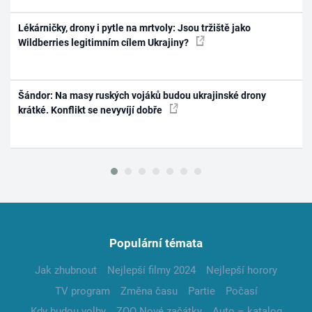
Lékárničky, drony i pytle na mrtvoly: Jsou tržiště jako
Wildberries legitimním cílem Ukrajiny?
Šándor: Na masy ruských vojáků budou ukrajinské drony
krátké. Konflikt se nevyvíjí dobře
Populární témata
Jak zhubnout
Nejlepší filmy 2024
Nejlepší horory
TV program
Změna času
Partie
Počasí
Kdy budou volby
ZOO Nové začátky
Auto – katalog