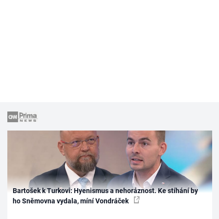
Bartošek k Turkovi: Hyenismus a nehoráznost. Ke stíhání by
ho Sněmovna vydala, míní Vondráček