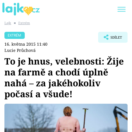
Lajk
■
Extrém
Trendy:
KARLOS VÉMOLA
ONLYFANS
EXTRÉM
SDÍLET
SHOPAHOLICADEL
CLASH OF THE STARS
16. května 2015 11:40
Lucie Průchová
To je hnus, velebnosti: Žije
na farmě a chodí úplně
Témata
nahá – za jakéhokoliv
Showbyznys
počasí a všude!
Youtubeři
Virály