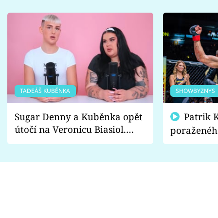
TADEÁŠ KUBĚNKA
SHOWBYZNYS
Sugar Denny a Kuběnka opět
Patrik Kincl se zastal
útočí na Veronicu Biasiol.
poraženéh
Proč je podle nich falešná a
fanoušci n
lže o své nevěře?