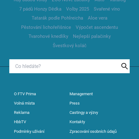
7 pádů Honzy Dědka
Volby 2025
Svařené víno
Tatarák podle Pohlreicha
Aloe vera
Pěstování lichořeřišnice
Výpočet ascendentu
Tvarohové knedlíky
Nejlepší palačinky
Švestkový koláč
O FTV Prima
Management
Volná místa
Press
Reklama
Castingy a výzvy
HbbTV
Kontakty
Podmínky užívání
Zpracování osobních údajů