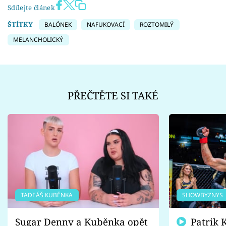
Sdílejte článek
ŠTÍTKY
BALÓNEK
NAFUKOVACÍ
ROZTOMILÝ
MELANCHOLICKÝ
PŘEČTĚTE SI TAKÉ
TADEÁŠ KUBĚNKA
SHOWBYZNYS
Sugar Denny a Kuběnka opět
Patrik Kincl se zastal