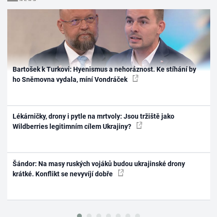
Bartošek k Turkovi: Hyenismus a nehoráznost. Ke stíhání by
ho Sněmovna vydala, míní Vondráček
Lékárničky, drony i pytle na mrtvoly: Jsou tržiště jako
Wildberries legitimním cílem Ukrajiny?
Šándor: Na masy ruských vojáků budou ukrajinské drony
krátké. Konflikt se nevyvíjí dobře