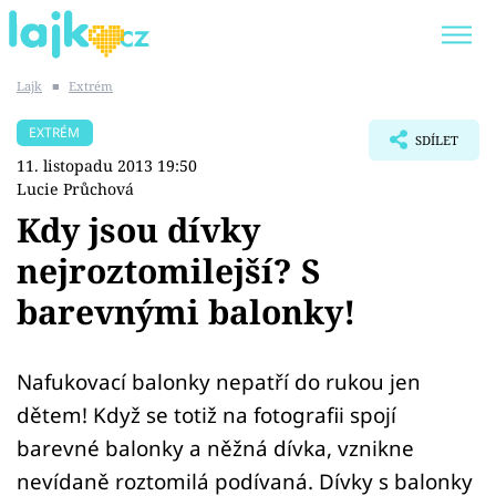
Lajk
■
Extrém
Trendy:
KARLOS VÉMOLA
ONLYFANS
EXTRÉM
SDÍLET
SHOPAHOLICADEL
CLASH OF THE STARS
11. listopadu 2013 19:50
Lucie Průchová
Kdy jsou dívky
nejroztomilejší? S
Témata
barevnými balonky!
Showbyznys
Nafukovací balonky nepatří do rukou jen
Youtubeři
dětem! Když se totiž na fotografii spojí
Virály
barevné balonky a něžná dívka, vznikne
nevídaně roztomilá podívaná. Dívky s balonky