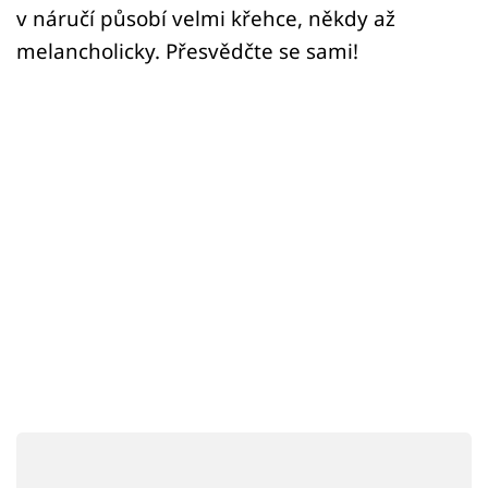
Sex a vztahy
v náručí působí velmi křehce, někdy až
melancholicky. Přesvědčte se sami!
Videa
Sledujte prima+
Přihlášení
Sledujte nás