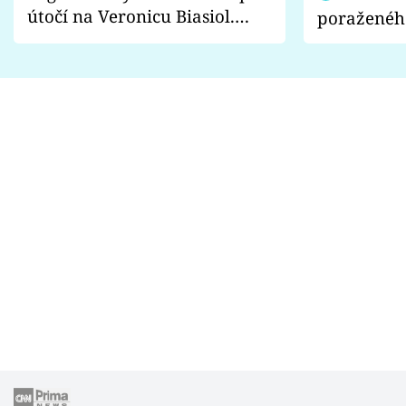
útočí na Veronicu Biasiol.
poraženéh
Proč je podle nich falešná a
fanoušci n
lže o své nevěře?