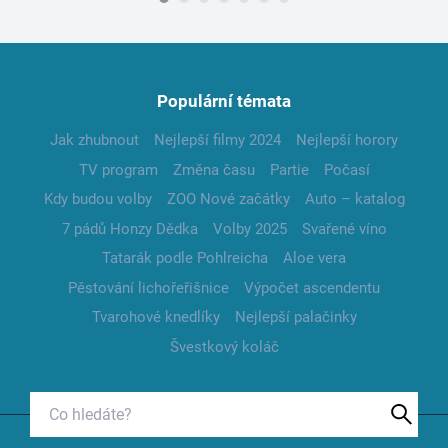
Populární témata
Jak zhubnout
Nejlepší filmy 2024
Nejlepší horory
TV program
Změna času
Partie
Počasí
Kdy budou volby
ZOO Nové začátky
Auto – katalog
7 pádů Honzy Dědka
Volby 2025
Svařené víno
Tatarák podle Pohlreicha
Aloe vera
Pěstování lichořeřišnice
Výpočet ascendentu
Tvarohové knedlíky
Nejlepší palačinky
Švestkový koláč