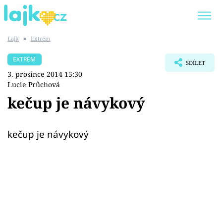
Lajk
■
Extrém
Trendy:
KARLOS VÉMOLA
ONLYFANS
EXTRÉM
SDÍLET
SHOPAHOLICADEL
CLASH OF THE STARS
3. prosince 2014 15:30
Lucie Průchová
kečup je návykový
Témata
kečup je návykový
Showbyznys
Youtubeři
Virály