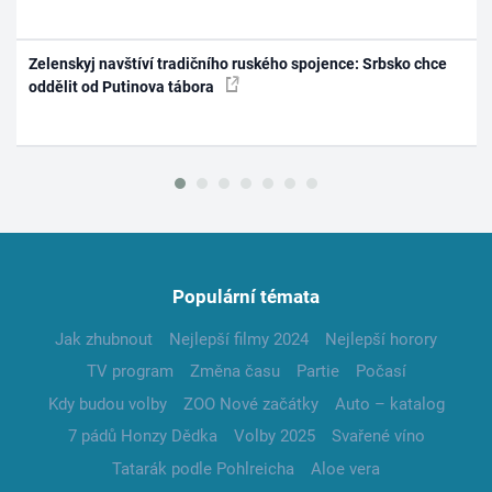
Zelenskyj navštíví tradičního ruského spojence: Srbsko chce
oddělit od Putinova tábora
Populární témata
Jak zhubnout
Nejlepší filmy 2024
Nejlepší horory
TV program
Změna času
Partie
Počasí
Kdy budou volby
ZOO Nové začátky
Auto – katalog
7 pádů Honzy Dědka
Volby 2025
Svařené víno
Tatarák podle Pohlreicha
Aloe vera