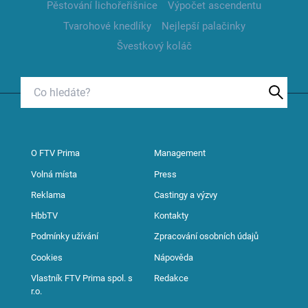
Pěstování lichořeřišnice
Výpočet ascendentu
Tvarohové knedlíky
Nejlepší palačinky
Švestkový koláč
O FTV Prima
Management
Volná místa
Press
Reklama
Castingy a výzvy
HbbTV
Kontakty
Podmínky užívání
Zpracování osobních údajů
Cookies
Nápověda
Vlastník FTV Prima spol. s
Redakce
r.o.