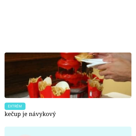
Sex a vztahy
Videa
Sledujte prima+
Přihlášení
Sledujte nás
EXTRÉM
kečup je návykový