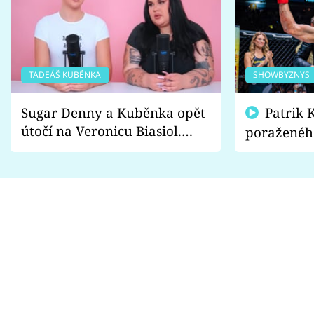
TADEÁŠ KUBĚNKA
SHOWBYZNYS
Sugar Denny a Kuběnka opět
Patrik Kincl se zastal
útočí na Veronicu Biasiol.
poraženéh
Proč je podle nich falešná a
fanoušci n
lže o své nevěře?