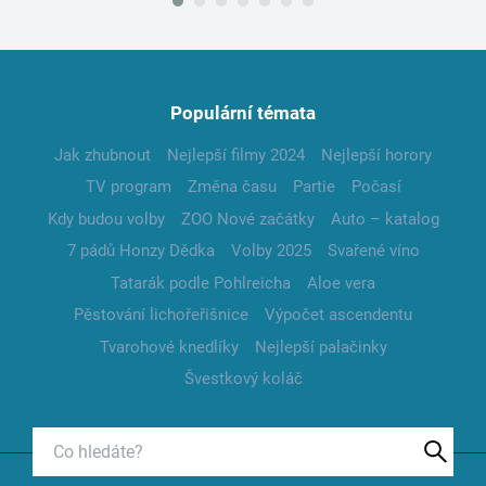
Populární témata
Jak zhubnout
Nejlepší filmy 2024
Nejlepší horory
TV program
Změna času
Partie
Počasí
Kdy budou volby
ZOO Nové začátky
Auto – katalog
7 pádů Honzy Dědka
Volby 2025
Svařené víno
Tatarák podle Pohlreicha
Aloe vera
Pěstování lichořeřišnice
Výpočet ascendentu
Tvarohové knedlíky
Nejlepší palačinky
Švestkový koláč