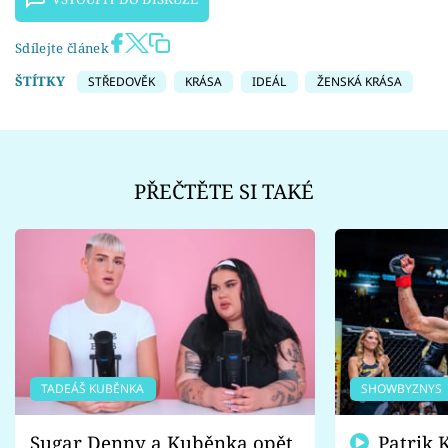
Sdílejte článek
ŠTÍTKY
STŘEDOVĚK
KRÁSA
IDEÁL
ŽENSKÁ KRÁSA
PŘEČTĚTE SI TAKÉ
TADEÁŠ KUBĚNKA
SHOWBYZNYS
Sugar Denny a Kuběnka opět
Patrik Kincl se zastal