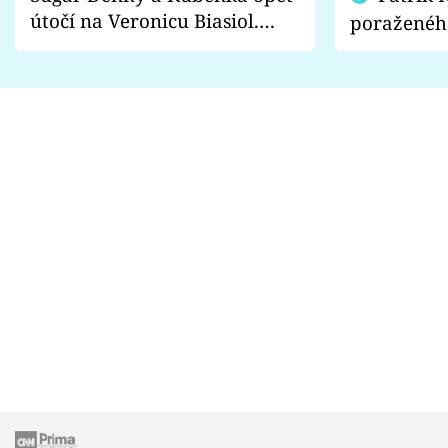
útočí na Veronicu Biasiol.
poraženéh
Proč je podle nich falešná a
fanoušci n
lže o své nevěře?