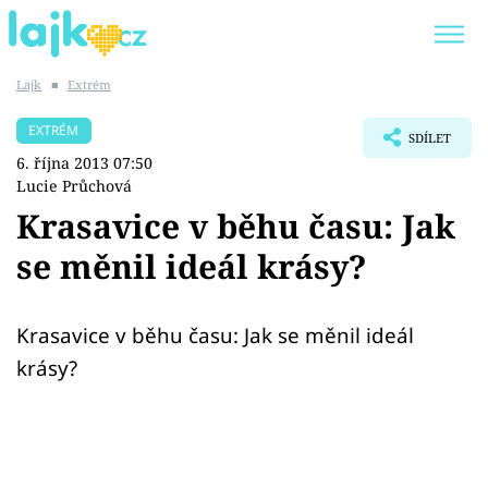
Lajk
■
Extrém
Trendy:
KARLOS VÉMOLA
ONLYFANS
EXTRÉM
SDÍLET
SHOPAHOLICADEL
CLASH OF THE STARS
6. října 2013 07:50
Lucie Průchová
Krasavice v běhu času: Jak
se měnil ideál krásy?
Témata
Showbyznys
Krasavice v běhu času: Jak se měnil ideál
krásy?
Youtubeři
Virály