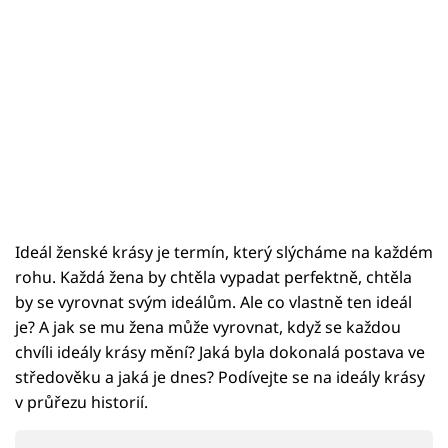
Sex a vztahy
Videa
Sledujte prima+
Přihlášení
Sledujte nás
Ideál ženské krásy je termín, který slýcháme na každém
rohu. Každá žena by chtěla vypadat perfektně, chtěla
by se vyrovnat svým ideálům. Ale co vlastně ten ideál
je? A jak se mu žena může vyrovnat, když se každou
chvíli ideály krásy mění? Jaká byla dokonalá postava ve
středověku a jaká je dnes? Podívejte se na ideály krásy
v průřezu historií.