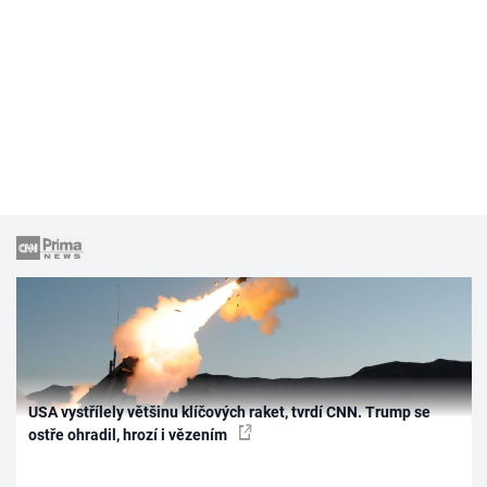
USA vystřílely většinu klíčových raket, tvrdí CNN. Trump se
ostře ohradil, hrozí i vězením