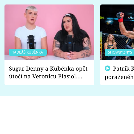
TADEÁŠ KUBĚNKA
SHOWBYZNYS
Sugar Denny a Kuběnka opět
Patrik Kincl se zastal
útočí na Veronicu Biasiol.
poraženéh
Proč je podle nich falešná a
fanoušci n
lže o své nevěře?