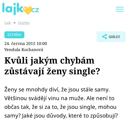
Lajk
■
Extrém
Trendy:
KARLOS VÉMOLA
ONLYFANS
EXTRÉM
SDÍLET
SHOPAHOLICADEL
CLASH OF THE STARS
24. června 2015 10:00
Vendula Kochanová
Kvůli jakým chybám
zůstávají ženy single?
Témata
Showbyznys
Ženy se mnohdy diví, že jsou stále samy.
Většinou svádějí vinu na muže. Ale není to
Youtubeři
občas tak, že si za to, že jsou single, mohou
samy? Jaké jsou důvody, které to způsobují?
Virály