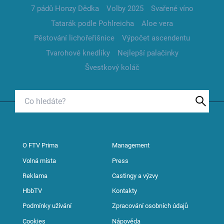
7 pádů Honzy Dědka
Volby 2025
Svařené víno
Tatarák podle Pohlreicha
Aloe vera
Pěstování lichořeřišnice
Výpočet ascendentu
Tvarohové knedlíky
Nejlepší palačinky
Švestkový koláč
O FTV Prima
Management
Volná místa
Press
Reklama
Castingy a výzvy
HbbTV
Kontakty
Podmínky užívání
Zpracování osobních údajů
Cookies
Nápověda