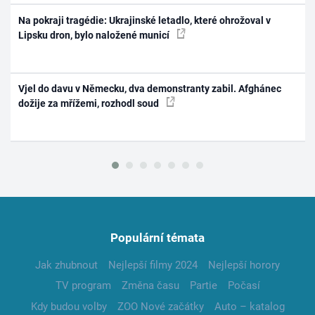
Na pokraji tragédie: Ukrajinské letadlo, které ohrožoval v
Lipsku dron, bylo naložené municí
Vjel do davu v Německu, dva demonstranty zabil. Afghánec
dožije za mřížemi, rozhodl soud
Populární témata
Jak zhubnout
Nejlepší filmy 2024
Nejlepší horory
TV program
Změna času
Partie
Počasí
Kdy budou volby
ZOO Nové začátky
Auto – katalog