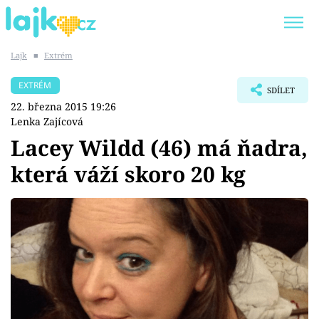
Lajk
■
Extrém
Trendy:
KARLOS VÉMOLA
ONLYFANS
EXTRÉM
SDÍLET
SHOPAHOLICADEL
CLASH OF THE STARS
22. března 2015 19:26
Lenka Zajícová
Lacey Wildd (46) má ňadra,
která váží skoro 20 kg
Témata
Showbyznys
Youtubeři
Virály