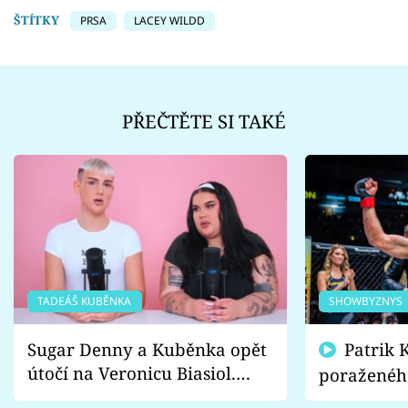
ŠTÍTKY
PRSA
LACEY WILDD
PŘEČTĚTE SI TAKÉ
TADEÁŠ KUBĚNKA
SHOWBYZNYS
Sugar Denny a Kuběnka opět
Patrik Kincl se zastal
útočí na Veronicu Biasiol.
poraženéh
Proč je podle nich falešná a
fanoušci n