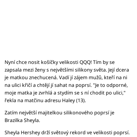
Nyní chce nosit košíčky velikosti QQQ! Tím by se
zapsala mezi ženy s největšími silikony světa. Její dcera
je matkou znechucená. Vadí jí zájem mužů, kteří na ni
na ulici křičí a chtějí jí sahat na poprsí. "Je to odporné,
moje matka je zvrhlá a stydím se s ní chodit po ulici,"
řekla na matčinu adresu Haley (13).
Zatím největší majitelkou silikonového poprsí je
Brazilka Sheyla.
Sheyla Hershey drží světový rekord ve velikosti poprsí.