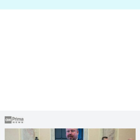
lže o své nevěře?