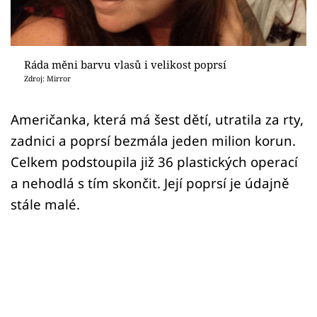
Sex a vztahy
Videa
Ráda měni barvu vlasů i velikost poprsí
Sledujte prima+
Zdroj: Mirror
Přihlášení
Američanka, která má šest dětí, utratila za rty,
zadnici a poprsí bezmála jeden milion korun.
Celkem podstoupila již 36 plastických operací
Sledujte nás
a nehodlá s tím skončit. Její poprsí je údajně
stále malé.