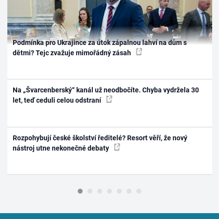
Podmínka pro Ukrajince za útok zápalnou lahví na dům s
dětmi? Tejc zvažuje mimořádný zásah
Na „Švarcenberský“ kanál už neodbočíte. Chyba vydržela 30
let, teď ceduli celou odstraní
Rozpohybují české školství ředitelé? Resort věří, že nový
nástroj utne nekonečné debaty