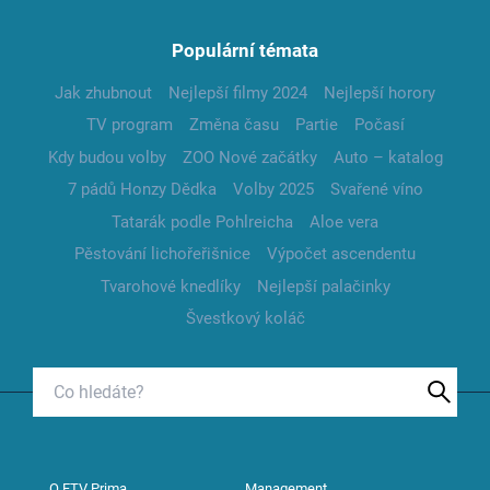
Populární témata
Jak zhubnout
Nejlepší filmy 2024
Nejlepší horory
TV program
Změna času
Partie
Počasí
Kdy budou volby
ZOO Nové začátky
Auto – katalog
7 pádů Honzy Dědka
Volby 2025
Svařené víno
Tatarák podle Pohlreicha
Aloe vera
Pěstování lichořeřišnice
Výpočet ascendentu
Tvarohové knedlíky
Nejlepší palačinky
Švestkový koláč
O FTV Prima
Management