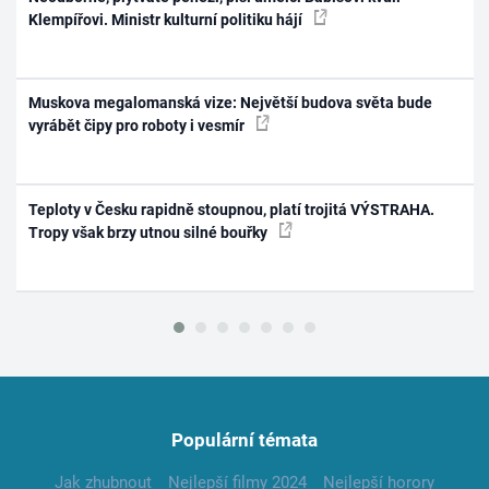
Klempířovi. Ministr kulturní politiku hájí
Muskova megalomanská vize: Největší budova světa bude
vyrábět čipy pro roboty i vesmír
Teploty v Česku rapidně stoupnou, platí trojitá VÝSTRAHA.
Tropy však brzy utnou silné bouřky
Populární témata
Jak zhubnout
Nejlepší filmy 2024
Nejlepší horory