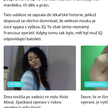
manželku, tři děti a práci.
Tato událost se zapsala do lékařské historie, jelikož
doposud se všichni domnívali, že velikost mozku je
úzce spjata s výškou IQ. To však tento neznámý
Francouz vyvrátil. Kdyby tomu tak bylo, měl byl muž IQ
odpovídající batoleti.
EXTRÉM
ZAJÍMAVOSTI
Žena toužila po zadnici ve stylu Nicki
Šance, že se čl
Minaj. Zpackaná operace v rukou
operace, je vyšš
amatéra ji stála život!