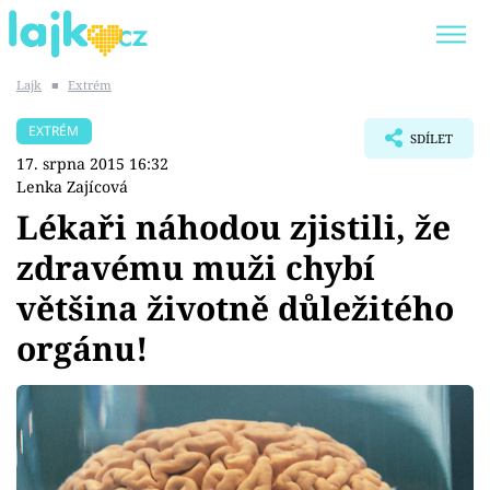
Lajk
■
Extrém
Trendy:
KARLOS VÉMOLA
ONLYFANS
EXTRÉM
SDÍLET
SHOPAHOLICADEL
CLASH OF THE STARS
17. srpna 2015 16:32
Lenka Zajícová
Lékaři náhodou zjistili, že
zdravému muži chybí
Témata
většina životně důležitého
Showbyznys
orgánu!
Youtubeři
Virály