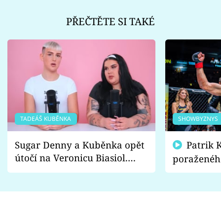
PŘEČTĚTE SI TAKÉ
TADEÁŠ KUBĚNKA
SHOWBYZNYS
Sugar Denny a Kuběnka opět
Patrik Kincl se zastal
útočí na Veronicu Biasiol.
poraženéh
Proč je podle nich falešná a
fanoušci n
lže o své nevěře?