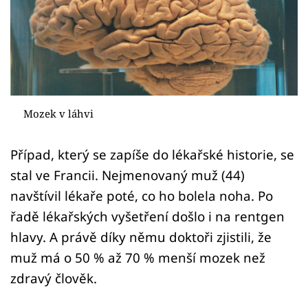
Sex a vztahy
Videa
Sledujte prima+
Přihlášení
Mozek v láhvi
Případ, který se zapíše do lékařské historie, se
Sledujte nás
stal ve Francii. Nejmenovaný muž (44)
navštívil lékaře poté, co ho bolela noha. Po
řadě lékařských vyšetření došlo i na rentgen
hlavy. A právě díky němu doktoři zjistili, že
muž má o 50 % až 70 % menší mozek než
zdravý člověk.