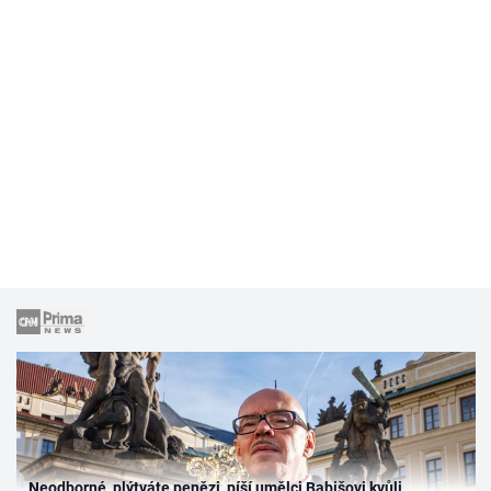
Neodborné, plýtváte penězi, píší umělci Babišovi kvůli