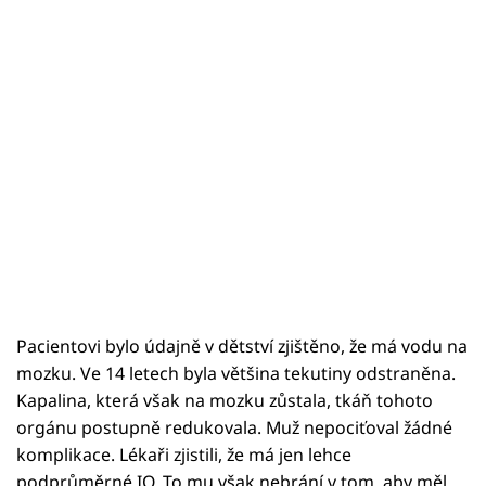
Pacientovi bylo údajně v dětství zjištěno, že má vodu na
mozku. Ve 14 letech byla většina tekutiny odstraněna.
Kapalina, která však na mozku zůstala, tkáň tohoto
orgánu postupně redukovala. Muž nepociťoval žádné
komplikace. Lékaři zjistili, že má jen lehce
podprůměrné IQ. To mu však nebrání v tom, aby měl