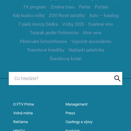
TV program
Změna času
Partie
Počasí
Kdy budou volby
ZOO Nové začátky
Auto – katalog
7 pádů Honzy Dědka
Volby 2025
Svařené víno
Tatarák podle Pohlreicha
Aloe vera
Pěstování lichořeřišnice
Výpočet ascendentu
Tvarohové knedlíky
Nejlepší palačinky
Švestkový koláč
O FTV Prima
Management
Volná místa
Press
Reklama
Castingy a výzvy
HbbTV
Kontakty