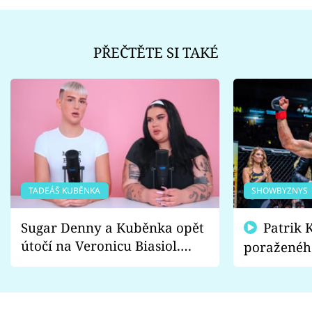
PŘEČTĚTE SI TAKÉ
TADEÁŠ KUBĚNKA
SHOWBYZNYS
Sugar Denny a Kuběnka opět
Patrik Kincl se zastal
útočí na Veronicu Biasiol.
poraženéh
Proč je podle nich falešná a
fanoušci n
lže o své nevěře?