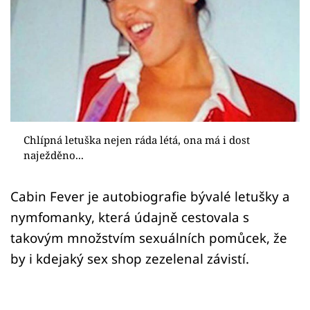
Sex a vztahy
Videa
Sledujte prima+
Přihlášení
Chlípná letuška nejen ráda létá, ona má i dost
naježděno...
Sledujte nás
Cabin Fever je autobiografie bývalé letušky a
nymfomanky, která údajně cestovala s
takovým množstvím sexuálních pomůcek, že
by i kdejaký sex shop zezelenal závistí.