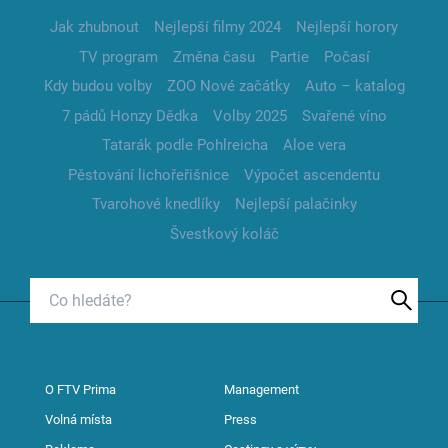
Jak zhubnout
Nejlepší filmy 2024
Nejlepší horory
TV program
Změna času
Partie
Počasí
Kdy budou volby
ZOO Nové začátky
Auto – katalog
7 pádů Honzy Dědka
Volby 2025
Svařené víno
Tatarák podle Pohlreicha
Aloe vera
Pěstování lichořeřišnice
Výpočet ascendentu
Tvarohové knedlíky
Nejlepší palačinky
Švestkový koláč
O FTV Prima
Management
Volná místa
Press