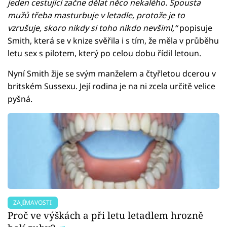
jeden cestující začne dělat něco nekalého. Spousta
mužů třeba masturbuje v letadle, protože je to
vzrušuje, skoro nikdy si toho nikdo nevšiml,“
popisuje
Smith, která se v knize svěřila i s tím, že měla v průběhu
letu sex s pilotem, který po celou dobu řídil letoun.
Nyní Smith žije se svým manželem a čtyřletou dcerou v
britském Sussexu. Její rodina je na ni zcela určitě velice
pyšná.
ZAJÍMAVOSTI
Proč ve výškách a při letu letadlem hrozně