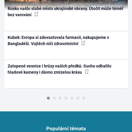
Rusko našlo slabé místo ukrajinské obrany. Útočit může téměř
bez varování
Kubek: Evropa si zdevastovala farmacii, nakupujeme v
Bangladéši. Vojtěch ničí zdravotnictví
Zatopené vesnice i hrůzy našich předků. Sucho odhalilo
hladové kameny i dávno zmizelou krásu
Populární témata