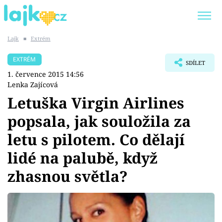
Lajk
■
Extrém
Trendy:
KARLOS VÉMOLA
ONLYFANS
EXTRÉM
SDÍLET
SHOPAHOLICADEL
CLASH OF THE STARS
1. července 2015 14:56
Lenka Zajícová
Letuška Virgin Airlines
popsala, jak souložila za
Témata
letu s pilotem. Co dělají
Showbyznys
lidé na palubě, když
zhasnou světla?
Youtubeři
Virály