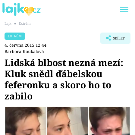
Lajk
■
Extrém
Trendy:
KARLOS VÉMOLA
ONLYFANS
EXTRÉM
SDÍLET
SHOPAHOLICADEL
CLASH OF THE STARS
4. června 2015 12:44
Barbora Koukalová
Lidská blbost nezná mezí:
Kluk snědl ďábelskou
Témata
feferonku a skoro ho to
Showbyznys
zabilo
Youtubeři
Virály