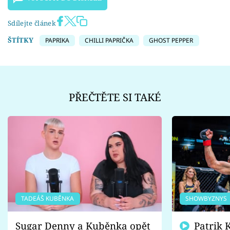
Sdílejte článek
ŠTÍTKY
PAPRIKA
CHILLI PAPRIČKA
GHOST PEPPER
PŘEČTĚTE SI TAKÉ
TADEÁŠ KUBĚNKA
SHOWBYZNYS
Sugar Denny a Kuběnka opět
Patrik Kincl se zastal