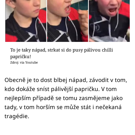
Sex a vztahy
Videa
Sledujte prima+
Přihlášení
To je taky nápad, strkat si do pusy pálivou chilli
papričku!
Zdroj: via Youtube
Sledujte nás
Obecně je to dost blbej nápad, závodit v tom,
kdo dokáže sníst pálivější papričku. V tom
nejlepším případě se tomu zasmějeme jako
tady, v tom horším se může stát i nečekaná
tragédie.