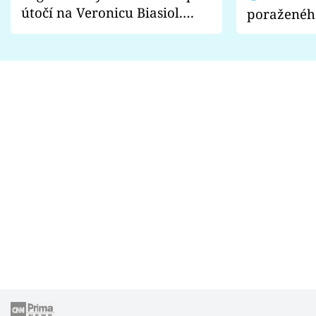
útočí na Veronicu Biasiol.
poraženéh
Proč je podle nich falešná a
fanoušci n
lže o své nevěře?