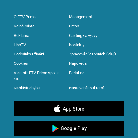
O FTV Prima
Management
Volná místa
Press
Reklama
Castingy a výzvy
HbbTV
Kontakty
Podmínky užívání
Zpracování osobních údajů
Cookies
Nápověda
Vlastník FTV Prima spol. s
Redakce
r.o.
Nahlásit chybu
Nastavení soukromí
App Store
Google Play