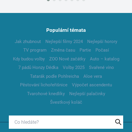
Populární témata
Jak zhubnout
Nejlepší filmy 2024
Nejlepší horory
TV program
Změna času
Partie
Počasí
Kdy budou volby
ZOO Nové začátky
Auto – katalog
7 pádů Honzy Dědka
Volby 2025
Svařené víno
Tatarák podle Pohlreicha
Aloe vera
Pěstování lichořeřišnice
Výpočet ascendentu
Tvarohové knedlíky
Nejlepší palačinky
Švestkový koláč