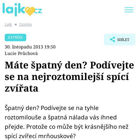
Lajk
■
Extrém
Trendy:
KARLOS VÉMOLA
ONLYFANS
EXTRÉM
SDÍLET
SHOPAHOLICADEL
CLASH OF THE STARS
30. listopadu 2013 19:50
Lucie Průchová
Máte špatný den? Podívejte
se na nejroztomilejší spící
Témata
zvířata
Showbyznys
Špatný den? Podívejte se na tyhle
Youtubeři
roztomilouše a špatná nálada vás ihned
Virály
přejde. Protože co může být krásnějšího než
spící zvířecí mrňouskové?