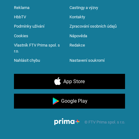
Reklama
Castingy a výzvy
HbbTV
Kontakty
Podmínky užívání
Zpracování osobních údajů
Cookies
Nápověda
Vlastník FTV Prima spol. s
Redakce
r.o.
Nahlásit chybu
Nastavení soukromí
App Store
Google Play
© FTV Prima spol. s r.o.