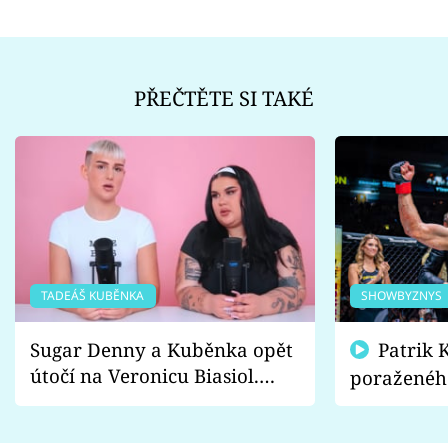
PŘEČTĚTE SI TAKÉ
TADEÁŠ KUBĚNKA
SHOWBYZNYS
Sugar Denny a Kuběnka opět
Patrik Kincl se zastal
útočí na Veronicu Biasiol.
poraženéh
Proč je podle nich falešná a
fanoušci n
lže o své nevěře?