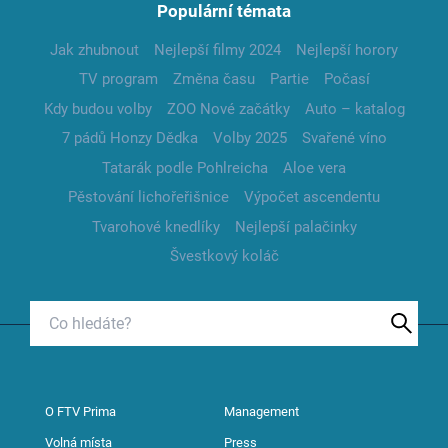
Populární témata
Jak zhubnout
Nejlepší filmy 2024
Nejlepší horory
TV program
Změna času
Partie
Počasí
Kdy budou volby
ZOO Nové začátky
Auto – katalog
7 pádů Honzy Dědka
Volby 2025
Svařené víno
Tatarák podle Pohlreicha
Aloe vera
Pěstování lichořeřišnice
Výpočet ascendentu
Tvarohové knedlíky
Nejlepší palačinky
Švestkový koláč
O FTV Prima
Management
Volná místa
Press