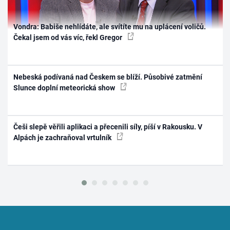
Vondra: Babiše nehlídáte, ale svítíte mu na uplácení voličů.
Čekal jsem od vás víc, řekl Gregor
Nebeská podívaná nad Českem se blíží. Působivé zatmění
Slunce doplní meteorická show
Češi slepě věřili aplikaci a přecenili síly, píší v Rakousku. V
Alpách je zachraňoval vrtulník