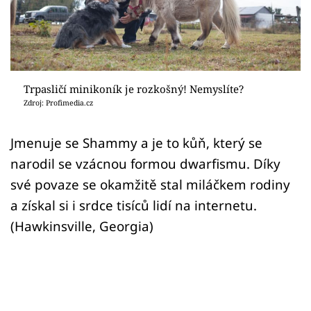
Sex a vztahy
Videa
Sledujte prima+
Trpasličí minikoník je rozkošný! Nemyslíte?
Zdroj: Profimedia.cz
Přihlášení
Jmenuje se Shammy a je to kůň, který se
narodil se vzácnou formou dwarfismu. Díky
Sledujte nás
své povaze se okamžitě stal miláčkem rodiny
a získal si i srdce tisíců lidí na internetu.
(Hawkinsville, Georgia)