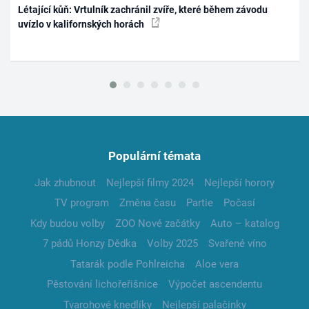
Létající kůň: Vrtulník zachránil zvíře, které během závodu
uvízlo v kalifornských horách
Populární témata
Jak zhubnout
Nejlepší filmy 2024
Nejlepší horory
TV program
Změna času
Partie
Počasí
Kdy budou volby
ZOO Nové začátky
Auto – katalog
7 pádů Honzy Dědka
Volby 2025
Svařené víno
Tatarák podle Pohlreicha
Aloe vera
Pěstování lichořeřišnice
Výpočet ascendentu
Tvarohové knedlíky
Nejlepší palačinky