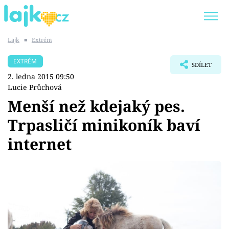
Lajk
■
Extrém
Trendy:
KARLOS VÉMOLA
ONLYFANS
EXTRÉM
SDÍLET
SHOPAHOLICADEL
CLASH OF THE STARS
2. ledna 2015 09:50
Lucie Průchová
Menší než kdejaký pes.
Trpasličí minikoník baví
Témata
internet
Showbyznys
Youtubeři
Virály