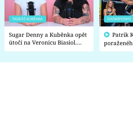
TADEÁŠ KUBĚNKA
SHOWBYZNYS
Sugar Denny a Kuběnka opět
Patrik Kincl se zastal
útočí na Veronicu Biasiol.
poraženéh
Proč je podle nich falešná a
fanoušci n
lže o své nevěře?