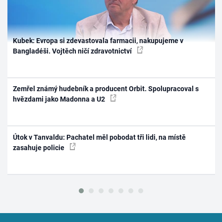
Kubek: Evropa si zdevastovala farmacii, nakupujeme v
Bangladéši. Vojtěch ničí zdravotnictví
Zemřel známý hudebník a producent Orbit. Spolupracoval s
hvězdami jako Madonna a U2
Útok v Tanvaldu: Pachatel měl pobodat tři lidi, na místě
zasahuje policie