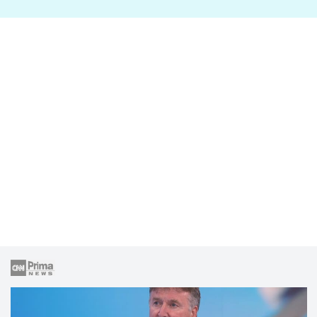
lže o své nevěře?