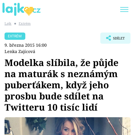
Lajk
■
Extrém
Trendy:
KARLOS VÉMOLA
ONLYFANS
EXTRÉM
SDÍLET
SHOPAHOLICADEL
CLASH OF THE STARS
9. března 2015 16:00
Lenka Zajícová
Modelka slíbila, že půjde
na maturák s neznámým
Témata
puberťákem, když jeho
Showbyznys
prosbu bude sdílet na
Twitteru 10 tisíc lidí
Youtubeři
Virály