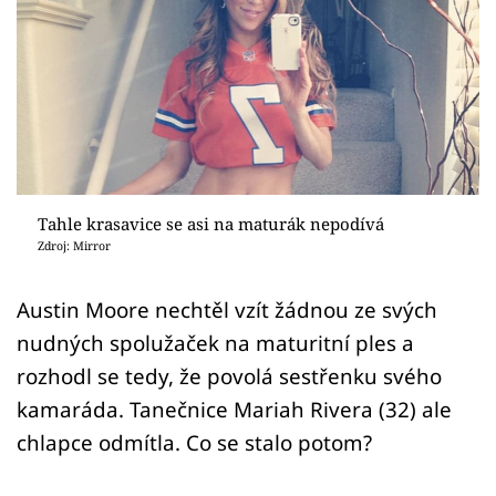
Sex a vztahy
Videa
Sledujte prima+
Přihlášení
Tahle krasavice se asi na maturák nepodívá
Zdroj: Mirror
Sledujte nás
Austin Moore nechtěl vzít žádnou ze svých
nudných spolužaček na maturitní ples a
rozhodl se tedy, že povolá sestřenku svého
kamaráda. Tanečnice Mariah Rivera (32) ale
chlapce odmítla. Co se stalo potom?