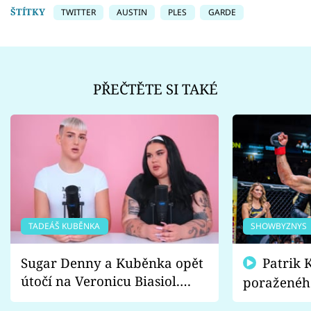
ŠTÍTKY
TWITTER
AUSTIN
PLES
GARDE
PŘEČTĚTE SI TAKÉ
TADEÁŠ KUBĚNKA
SHOWBYZNYS
Sugar Denny a Kuběnka opět
Patrik Kincl se zastal
útočí na Veronicu Biasiol.
poraženéh
Proč je podle nich falešná a
fanoušci n