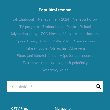
Populární témata
Jak zhubnout
Nejlepší filmy 2024
Nejlepší horory
TV program
Změna času
Partie
Počasí
Kdy budou volby
ZOO Nové začátky
Auto – katalog
7 pádů Honzy Dědka
Volby 2025
Svařené víno
Tatarák podle Pohlreicha
Aloe vera
Pěstování lichořeřišnice
Výpočet ascendentu
Tvarohové knedlíky
Nejlepší palačinky
Švestkový koláč
O FTV Prima
Management