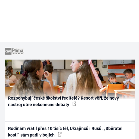
Rozpohybují české školství ředitelé? Resort věří, že nový
nástroj utne nekonečné debaty
Rodinám vrátil přes 10 tisíc těl, Ukrajinců i Rusů. „Sběratel
kostí“ sám padl v bojích