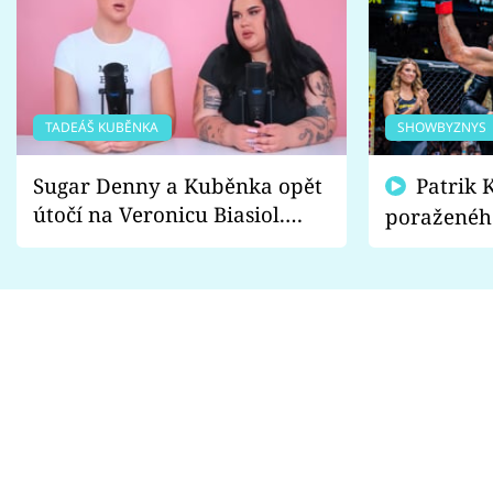
Sex a vztahy
Videa
Sledujte prima+
TADEÁŠ KUBĚNKA
SHOWBYZNYS
Přihlášení
Sugar Denny a Kuběnka opět
Patrik Kincl se zastal
útočí na Veronicu Biasiol.
poraženéh
Proč je podle nich falešná a
fanoušci n
Sledujte nás
lže o své nevěře?