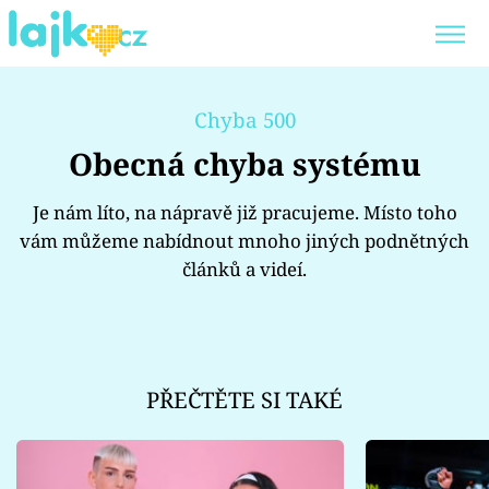
Trendy:
KARLOS VÉMOLA
ONLYFANS
Chyba 500
SHOPAHOLICADEL
CLASH OF THE STARS
Obecná chyba systému
Je nám líto, na nápravě již pracujeme. Místo toho
vám můžeme nabídnout mnoho jiných podnětných
článků a videí.
Témata
Showbyznys
Youtubeři
PŘEČTĚTE SI TAKÉ
Virály