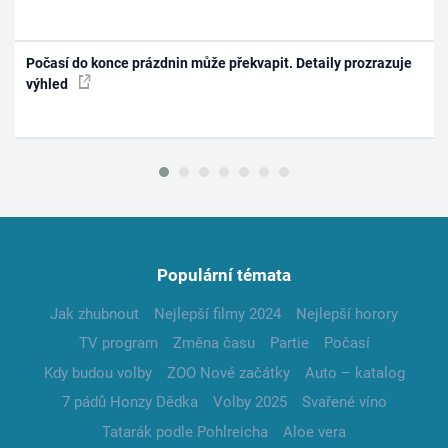
Počasí do konce prázdnin může překvapit. Detaily prozrazuje
výhled
Populární témata
Jak zhubnout
Nejlepší filmy 2024
Nejlepší horory
TV program
Změna času
Partie
Počasí
Kdy budou volby
ZOO Nové začátky
Auto – katalog
7 pádů Honzy Dědka
Volby 2025
Svařené víno
Tatarák podle Pohlreicha
Aloe vera