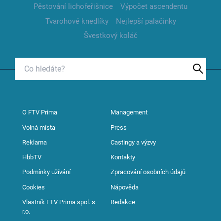
Pěstování lichořeřišnice
Výpočet ascendentu
Tvarohové knedlíky
Nejlepší palačinky
Švestkový koláč
O FTV Prima
Management
Volná místa
Press
Reklama
Castingy a výzvy
HbbTV
Kontakty
Podmínky užívání
Zpracování osobních údajů
Cookies
Nápověda
Vlastník FTV Prima spol. s
Redakce
r.o.