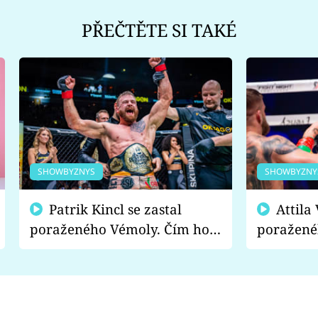
PŘEČTĚTE SI TAKÉ
SHOWBYZNYS
SHOWBYZNY
Patrik Kincl se zastal
Attila Végh podpořil
poraženého Vémoly. Čím ho
poražené
fanoušci naštvali?
chce radě
s vítězem