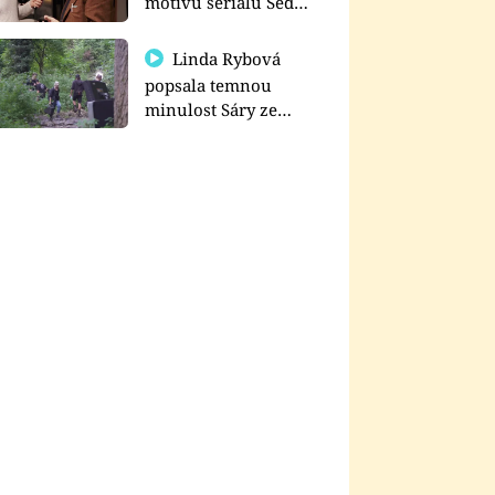
motivu seriálu Sedm
schodů k moci
Linda Rybová
popsala temnou
minulost Sáry ze
seriálu Zákony vlka