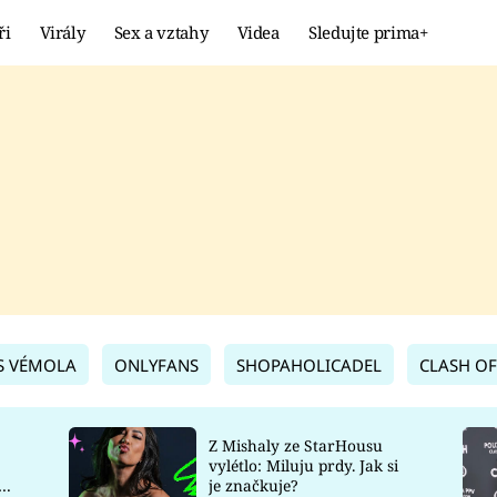
ři
Virály
Sex a vztahy
Videa
Sledujte prima+
Showbyznys
Extrém
VIRÁLY
KURIOZITY
VIDEA
KVÍZY
S VÉMOLA
ONLYFANS
SHOPAHOLICADEL
CLASH OF
Z Mishaly ze StarHousu
vylétlo: Miluju prdy. Jak si
co
je značkuje?