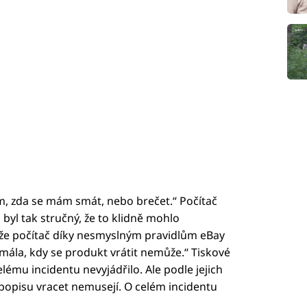
em, zda se mám smát, nebo brečet.“ Počítač
 byl tak stručný, že to klidně mohlo
 že počítač díky nesmyslným pravidlům eBay
 mála, kdy se produkt vrátit nemůže.“ Tiskové
lému incidentu nevyjádřilo. Ale podle jejich
 popisu vracet nemusejí. O celém incidentu