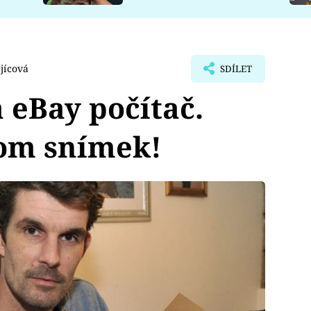
jícová
SDÍLET
 eBay počítač.
nom snímek!