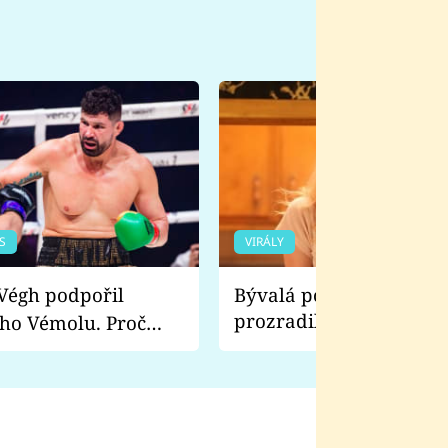
S
VIRÁLY
Bývalá pornoherečka
prozradila, co ji šokova
ho Vémolu. Proč
natáčení Euforie. Vážně
ji zápasit s ním než
bylo drsnější než hanba
 Kinclem?
filmy?