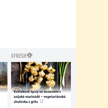
Květákové špízy se sezamem v
asijské marinádě – vegetariánská
chuťovka z grilu