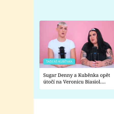
TADEÁŠ KUBĚNKA
Sugar Denny a Kuběnka opět
útočí na Veronicu Biasiol.
Proč je podle nich falešná a
lže o své nevěře?