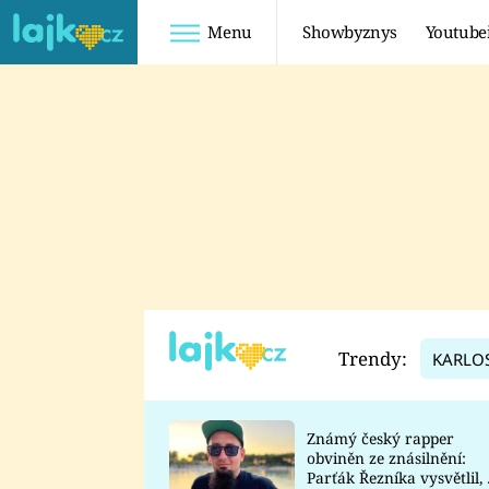
Menu
Showbyznys
Youtube
Youtuberky
Youtubeři
SHOPAHOLICADEL
FATTYPILLOW
ANNA ŠULC
FREESCOOT
SUGAR DENNY
ADAM KAJUMI
LADUŠKA
TADEÁŠ KUBĚNKA
DOMINIKA
DATEL
Trendy:
KARLO
MYSLIVCOVÁ
Známý český rapper
obviněn ze znásilnění:
Parťák Řezníka vysvětlil, 