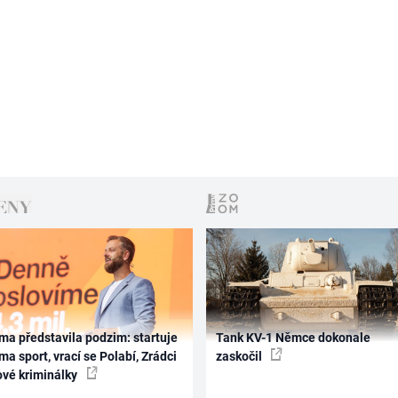
ma představila podzim: startuje
Tank KV-1 Němce dokonale
ma sport, vrací se Polabí, Zrádci
zaskočil
ové kriminálky