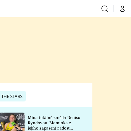
Vyhledávání
Můj 
Prima+
CNN Prima News
Prima Fresh
Prima Living
Prima Zoom
 THE STARS
Prima Lajk
Mína totálně zničila Denisu
Ryndovou. Maminka z
Sledujte nás
jejího zápasení radost