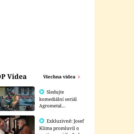
P Videa
Všechna videa
Sledujte
komediální seriál
Agrometal
exkluzivně na
prima+
Exkluzivně: Josef
Klíma promluvil o