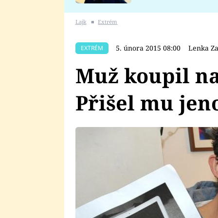
se v Plzni stalo
Lajk
■
Extrém
5. února 2015 08:00
Lenka Za
EXTRÉM
Muž koupil na
Přišel mu je