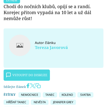
EXTRÉM
Chodí do nočních klubů, opíjí se a randí.
Korejec přitom vypadá na 10 let a už dál
nemůže růst!
Autor článku
Tereza Javorová
VSTOUPIT DO DISKUZE
Sdílejte článek
ŠTÍTKY
NEMOCNICE
TANEC
KOLENO
SVATBA
HŘÍŠNÝ TANEC
NEVĚSTA
JENNIFER GREY