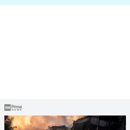
lže o své nevěře?