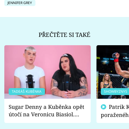
JENNIFER GREY
PŘEČTĚTE SI TAKÉ
TADEÁŠ KUBĚNKA
SHOWBYZNYS
Sugar Denny a Kuběnka opět
Patrik Kincl se zastal
útočí na Veronicu Biasiol.
poraženéh
Proč je podle nich falešná a
fanoušci n