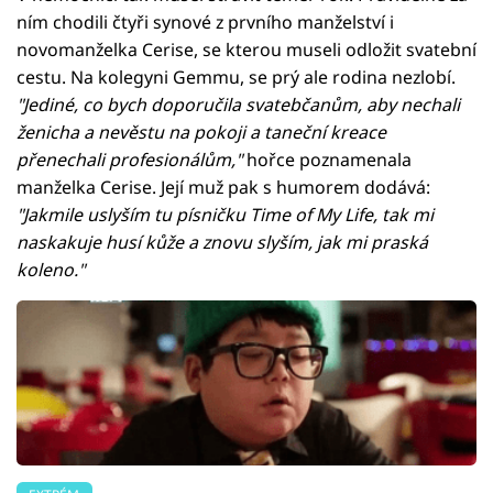
ním chodili čtyři synové z prvního manželství i
novomanželka Cerise, se kterou museli odložit svatební
cestu. Na kolegyni Gemmu, se prý ale rodina nezlobí.
"Jediné, co bych doporučila svatebčanům, aby nechali
ženicha a nevěstu na pokoji a taneční kreace
přenechali profesionálům,"
hořce poznamenala
manželka Cerise. Její muž pak s humorem dodává:
"Jakmile uslyším tu písničku Time of My Life, tak mi
naskakuje husí kůže a znovu slyším, jak mi praská
koleno."