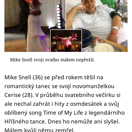
Sex a vztahy
Videa
Sledujte prima+
Přihlášení
Mike Snell svoji svatbu málem nepřežil.
Sledujte nás
Mike Snell (36) se před rokem těšil na
romantický tanec se svojí novomanželkou
Cerise (28). V průběhu svatebního večírku si
ale nechal zahrát i hity z osmdesátek a svůj
oblíbený song Time of My Life z legendárního
Hříšného tance. Dnes ho nemůže ani slyšel.
Málem kvůli němu zemřel.