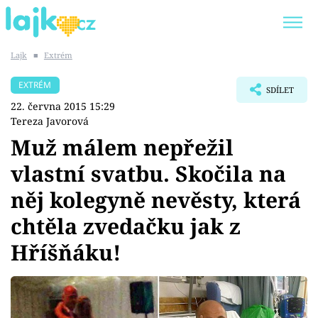
Lajk
■
Extrém
Trendy:
KARLOS VÉMOLA
ONLYFANS
EXTRÉM
SDÍLET
SHOPAHOLICADEL
CLASH OF THE STARS
22. června 2015 15:29
Tereza Javorová
Muž málem nepřežil
vlastní svatbu. Skočila na
Témata
něj kolegyně nevěsty, která
Showbyznys
chtěla zvedačku jak z
Hříšňáku!
Youtubeři
Virály