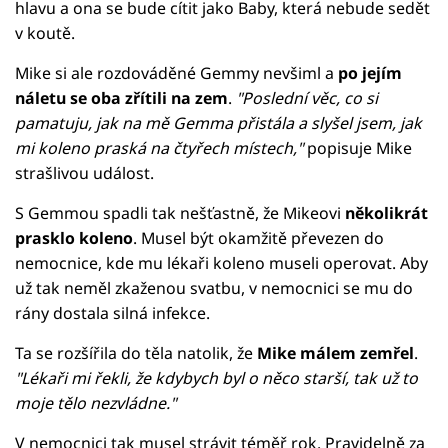
hlavu a ona se bude cítit jako Baby, která nebude sedět
v koutě.
Mike si ale rozdováděné Gemmy nevšiml a
po jejím
náletu se oba zřítili na zem
.
"Poslední věc, co si
pamatuju, jak na mě Gemma přistála a slyšel jsem, jak
mi koleno praská na čtyřech místech,"
popisuje Mike
strašlivou událost.
S Gemmou spadli tak nešťastně, že Mikeovi
několikrát
prasklo koleno
. Musel být okamžitě převezen do
nemocnice, kde mu lékaři koleno museli operovat. Aby
už tak neměl zkaženou svatbu, v nemocnici se mu do
rány dostala silná infekce.
Ta se rozšířila do těla natolik, že
Mike málem zemřel
.
"Lékaři mi řekli, že kdybych byl o něco starší, tak už to
moje tělo nezvládne."
V nemocnici tak musel strávit téměř rok. Pravidelně za