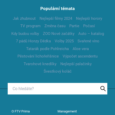
Populární témata
Jak zhubnout
Nejlepší filmy 2024
Nejlepší horory
TV program
Změna času
Partie
Počasí
Kdy budou volby
ZOO Nové začátky
Auto – katalog
7 pádů Honzy Dědka
Volby 2025
Svařené víno
Tatarák podle Pohlreicha
Aloe vera
Pěstování lichořeřišnice
Výpočet ascendentu
Tvarohové knedlíky
Nejlepší palačinky
Švestkový koláč
O FTV Prima
Management