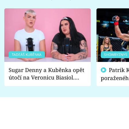
TADEÁŠ KUBĚNKA
SHOWBYZNYS
Sugar Denny a Kuběnka opět
Patrik Kincl se zastal
útočí na Veronicu Biasiol.
poraženéh
Proč je podle nich falešná a
fanoušci n
lže o své nevěře?