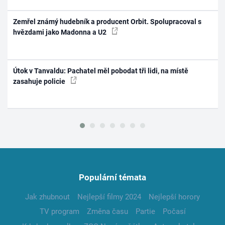
Zemřel známý hudebník a producent Orbit. Spolupracoval s
hvězdami jako Madonna a U2
Útok v Tanvaldu: Pachatel měl pobodat tři lidi, na místě
zasahuje policie
Populární témata
Jak zhubnout
Nejlepší filmy 2024
Nejlepší horory
TV program
Změna času
Partie
Počasí