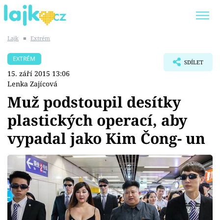
Lajk
■
Extrém
Trendy:
KARLOS VÉMOLA
ONLYFANS
EXTRÉM
SDÍLET
SHOPAHOLICADEL
CLASH OF THE STARS
15. září 2015 13:06
Lenka Zajícová
Muž podstoupil desítky
plastických operací, aby
Témata
vypadal jako Kim Čong- un
Showbyznys
Youtubeři
Virály