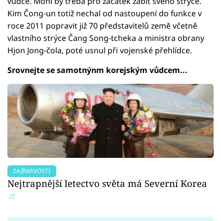
vůdce. Mohl by třeba pro začátek zabít svého strýce.
Kim Čong-un totiž nechal od nastoupení do funkce v
roce 2011 popravit již 70 představitelů země včetně
vlastního strýce Čang Song-tcheka a ministra obrany
Hjon Jong-čola, poté usnul při vojenské přehlídce.
Srovnejte se samotnýnm korejským vůdcem...
ZAJÍMAVOSTI
Nejtrapnější letectvo světa má Severní Korea