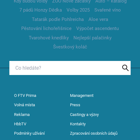
Kdy budou volby
ZOO Nové začátky
Auto – katalog
7 pádů Honzy Dědka
Volby 2025
Svařené víno
Tatarák podle Pohlreicha
Aloe vera
Pěstování lichořeřišnice
Výpočet ascendentu
Tvarohové knedlíky
Nejlepší palačinky
Švestkový koláč
O FTV Prima
Management
Volná místa
Press
Reklama
Castingy a výzvy
HbbTV
Kontakty
Podmínky užívání
Zpracování osobních údajů