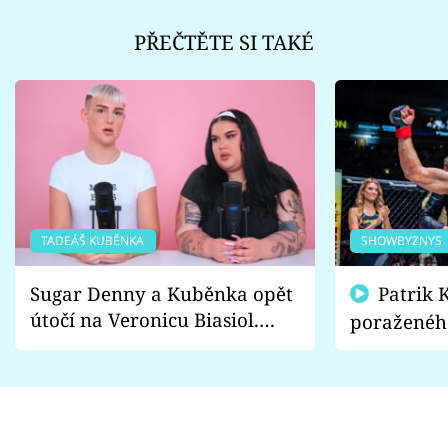
PŘEČTĚTE SI TAKÉ
TADEÁŠ KUBĚNKA
SHOWBYZNYS
Sugar Denny a Kuběnka opět
Patrik Kincl se zastal
útočí na Veronicu Biasiol.
poraženéh
Proč je podle nich falešná a
fanoušci n
lže o své nevěře?