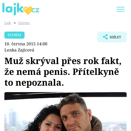
Lajk
■
Extrém
Trendy:
KARLOS VÉMOLA
ONLYFANS
EXTRÉM
SDÍLET
SHOPAHOLICADEL
CLASH OF THE STARS
10. června 2015 14:00
Lenka Zajícová
Muž skrýval přes rok fakt,
že nemá penis. Přítelkyně
Témata
to nepoznala.
Showbyznys
Youtubeři
Virály