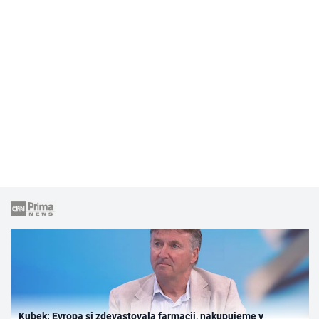
Kubek: Evropa si zdevastovala farmacii, nakupujeme v