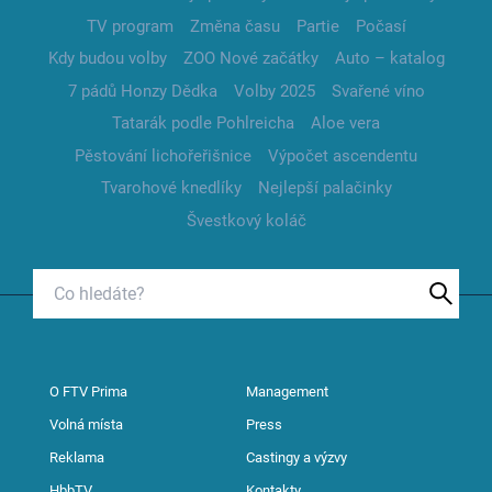
TV program
Změna času
Partie
Počasí
Kdy budou volby
ZOO Nové začátky
Auto – katalog
7 pádů Honzy Dědka
Volby 2025
Svařené víno
Tatarák podle Pohlreicha
Aloe vera
Pěstování lichořeřišnice
Výpočet ascendentu
Tvarohové knedlíky
Nejlepší palačinky
Švestkový koláč
O FTV Prima
Management
Volná místa
Press
Reklama
Castingy a výzvy
HbbTV
Kontakty