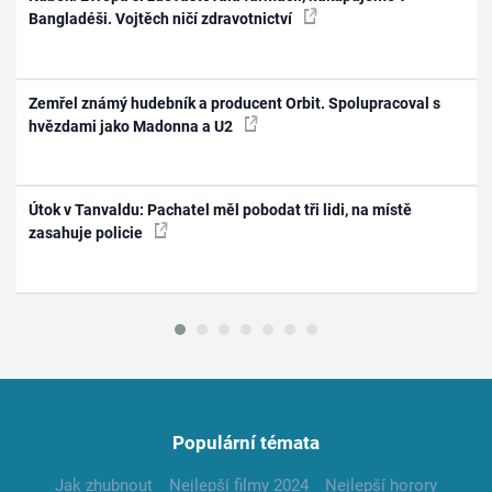
Bangladéši. Vojtěch ničí zdravotnictví
Zemřel známý hudebník a producent Orbit. Spolupracoval s
hvězdami jako Madonna a U2
Útok v Tanvaldu: Pachatel měl pobodat tři lidi, na místě
zasahuje policie
Populární témata
Jak zhubnout
Nejlepší filmy 2024
Nejlepší horory