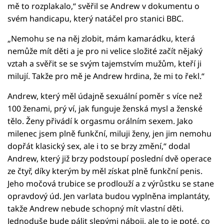
mě to rozplakalo,“ svěřil se Andrew v dokumentu o
svém handicapu, který natáčel pro stanici BBC.
„Nemohu se na něj zlobit, mám kamarádku, která
nemůže mít děti a je pro ni velice složité začít nějaký
vztah a svěřit se se svým tajemstvím mužům, kteří ji
milují. Takže pro mě je Andrew hrdina, že mi to řekl.“
Andrew, který měl údajně sexuální poměr s více než
100 ženami, prý ví, jak funguje ženská mysl a ženské
tělo. Ženy přivádí k orgasmu orálním sexem. Jako
milenec jsem plně funkční, miluji ženy, jen jim nemohu
dopřát klasický sex, ale i to se brzy změní,“ dodal
Andrew, který již brzy podstoupí poslední dvě operace
ze čtyř, díky kterým by měl získat plně funkční penis.
Jeho močová trubice se prodlouží a z výrůstku se stane
opravdový úd. Jen varlata budou vyplněna implantáty,
takže Andrew nebude schopný mít vlastní děti.
Jednoduše bude pálit slepými náboji, ale to je poté, co