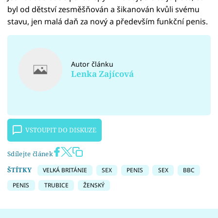
byl od dětství zesměšňován a šikanován kvůli svému
stavu, jen malá daň za nový a především funkční penis.
Autor článku
Lenka Zajícová
VSTOUPIT DO DISKUZE
Sdílejte článek
ŠTÍTKY
VELKÁ BRITÁNIE
SEX
PENIS
SEX
BBC
PENIS
TRUBICE
ŽENSKÝ