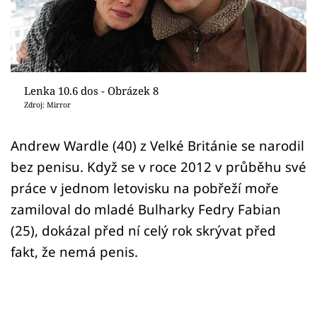
Sex a vztahy
Videa
Sledujte prima+
Lenka 10.6 dos - Obrázek 8
Zdroj: Mirror
Přihlášení
Andrew Wardle (40) z Velké Británie se narodil
bez penisu. Když se v roce 2012 v průběhu své
Sledujte nás
práce v jednom letovisku na pobřeží moře
zamiloval do mladé Bulharky Fedry Fabian
(25), dokázal před ní celý rok skrývat před
fakt, že nemá penis.