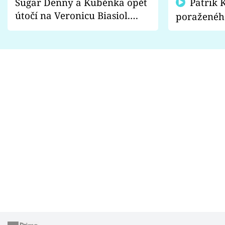
Sugar Denny a Kuběnka opět
Patrik Kincl se zastal
útočí na Veronicu Biasiol.
poraženéh
Proč je podle nich falešná a
fanoušci n
lže o své nevěře?