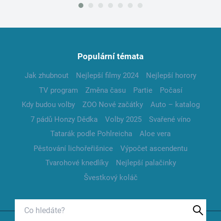
Populární témata
Jak zhubnout
Nejlepší filmy 2024
Nejlepší horory
TV program
Změna času
Partie
Počasí
Kdy budou volby
ZOO Nové začátky
Auto – katalog
7 pádů Honzy Dědka
Volby 2025
Svařené víno
Tatarák podle Pohlreicha
Aloe vera
Pěstování lichořeřišnice
Výpočet ascendentu
Tvarohové knedlíky
Nejlepší palačinky
Švestkový koláč