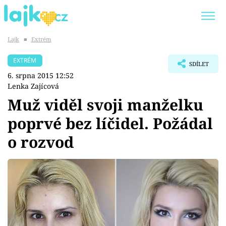
Lajk
■
Extrém
Trendy:
KARLOS VÉMOLA
ONLYFANS
EXTRÉM
SDÍLET
SHOPAHOLICADEL
CLASH OF THE STARS
6. srpna 2015 12:52
Lenka Zajícová
Muž viděl svoji manželku
poprvé bez líčidel. Požádal
Témata
o rozvod
Showbyznys
Youtubeři
Virály