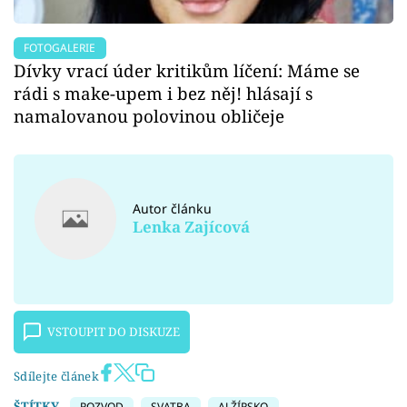
FOTOGALERIE
Dívky vrací úder kritikům líčení: Máme se
rádi s make-upem i bez něj! hlásají s
namalovanou polovinou obličeje
Autor článku
Lenka Zajícová
VSTOUPIT DO DISKUZE
Sdílejte článek
ŠTÍTKY
ROZVOD
SVATBA
ALŽÍRSKO