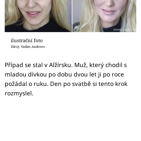
Sex a vztahy
Videa
Sledujte prima+
ilustrační foto
Zdroj: Vadim Andreev
Přihlášení
Případ se stal v Alžírsku. Muž, který chodil s
mladou dívkou po dobu dvou let ji po roce
Sledujte nás
požádal o ruku. Den po svatbě si tento krok
rozmyslel.