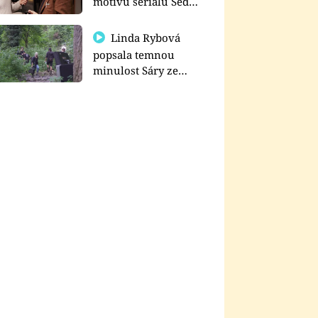
motivu seriálu Sedm
schodů k moci
Linda Rybová
popsala temnou
minulost Sáry ze
seriálu Zákony vlka