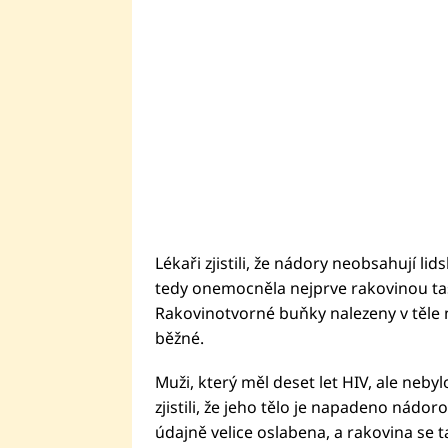
Lékaři zjistili, že nádory neobsahují li
tedy onemocněla nejprve rakovinou tas
Rakovinotvorné buňky nalezeny v těle ne
běžné.
Muži, který měl deset let HIV, ale nebyl
zjistili, že jeho tělo je napadeno ná
údajně velice oslabena, a rakovina se ta