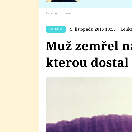
se v Plzni stalo
Lajk
■
Extrém
9. listopadu 2015 13:56
Lenka
EXTRÉM
Muž zemřel n
kterou dostal