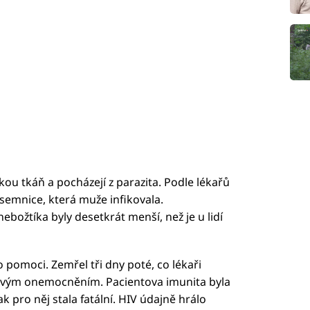
dskou tkáň a pocházejí z parazita. Podle lékařů
emnice, která muže infikovala.
božtíka byly desetkrát menší, než je u lidí
o pomoci. Zemřel tři dny poté, co lékaři
dorovým onemocněním. Pacientova imunita byla
k pro něj stala fatální. HIV údajně hrálo