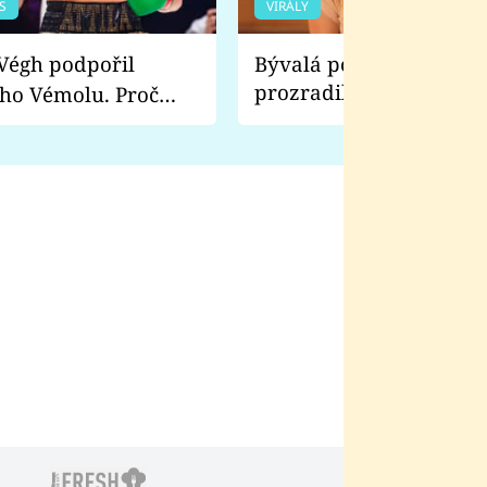
S
VIRÁLY
Bývalá pornoherečka
prozradila, co ji šokova
ho Vémolu. Proč
natáčení Euforie. Vážně
ji zápasit s ním než
bylo drsnější než hanba
 Kinclem?
filmy?