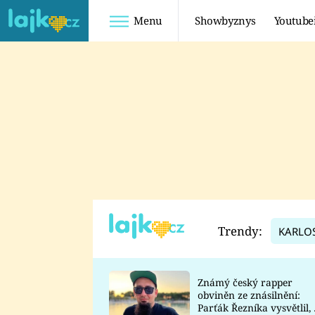
Menu
Showbyznys
Youtube
Youtuberky
Youtubeři
SHOPAHOLICADEL
FATTYPILLOW
ANNA ŠULC
FREESCOOT
SUGAR DENNY
ADAM KAJUMI
LADUŠKA
TADEÁŠ KUBĚNKA
DOMINIKA
DATEL
Trendy:
KARLO
MYSLIVCOVÁ
Známý český rapper
obviněn ze znásilnění:
Parťák Řezníka vysvětlil, 