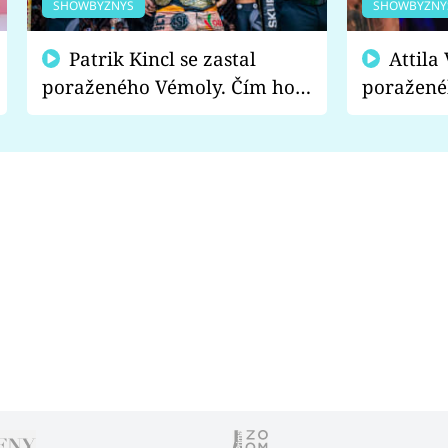
SHOWBYZNYS
SHOWBYZNY
Patrik Kincl se zastal
Attila Végh podpořil
poraženého Vémoly. Čím ho
poražené
fanoušci naštvali?
chce radě
s vítězem