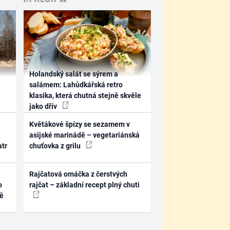
Holandský salát se sýrem a
salámem: Lahůdkářská retro
klasika, která chutná stejně skvěle
jako dřív
Květákové špízy se sezamem v
asijské marinádě – vegetariánská
atr
chuťovka z grilu
Rajčatová omáčka z čerstvých
o
rajčat – základní recept plný chuti
ně