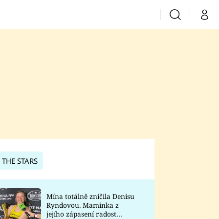
Vyhledávání
Můj 
Prima+
CNN Prima News
Prima Fresh
Prima Living
Prima Zoom
 THE STARS
Prima Lajk
Mína totálně zničila Denisu
Ryndovou. Maminka z
Sledujte nás
jejího zápasení radost