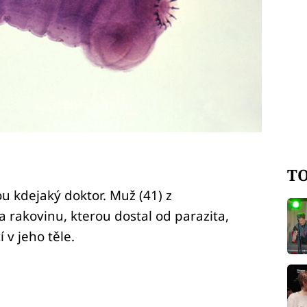
TO
u kdejaký doktor. Muž (41) z
 rakovinu, kterou dostal od parazita,
 v jeho těle.