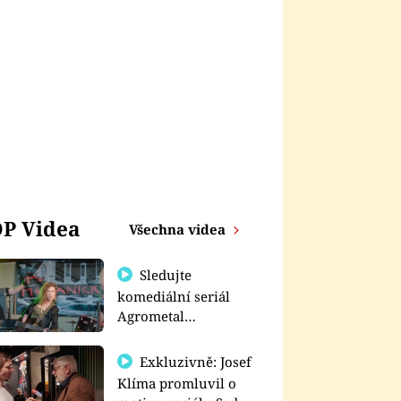
P Videa
Všechna videa
Sledujte
komediální seriál
Agrometal
exkluzivně na
prima+
Exkluzivně: Josef
Klíma promluvil o