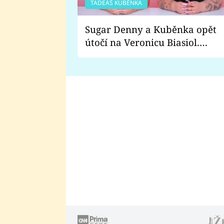
TADEÁŠ KUBĚNKA
Sugar Denny a Kuběnka opět
útočí na Veronicu Biasiol.
Proč je podle nich falešná a
lže o své nevěře?