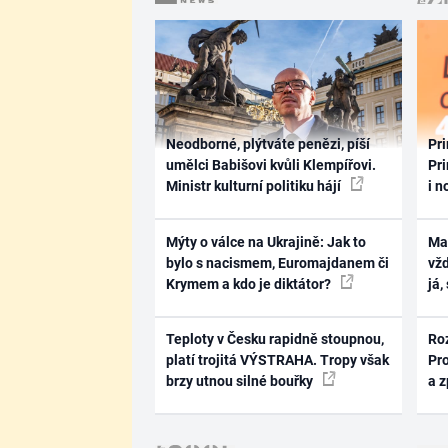
Neodborné, plýtváte penězi, píší
Pri
umělci Babišovi kvůli Klempířovi.
Pri
Ministr kulturní politiku hájí
i n
Mýty o válce na Ukrajině: Jak to
Ma
bylo s nacismem, Euromajdanem či
vž
Krymem a kdo je diktátor?
já,
Teploty v Česku rapidně stoupnou,
Ro
platí trojitá VÝSTRAHA. Tropy však
Pr
brzy utnou silné bouřky
a 