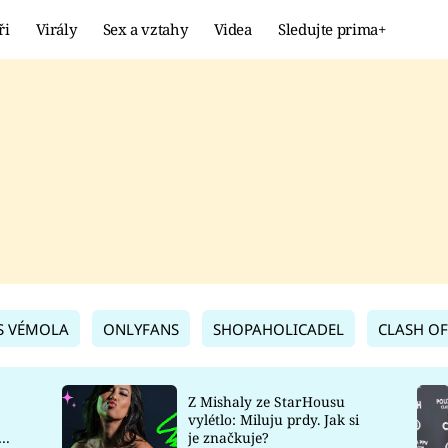
ři
Virály
Sex a vztahy
Videa
Sledujte prima+
Showbyznys
Extrém
VIRÁLY
KURIOZITY
VIDEA
KVÍZY
S VÉMOLA
ONLYFANS
SHOPAHOLICADEL
CLASH OF
Z Mishaly ze StarHousu
vylétlo: Miluju prdy. Jak si
co
je značkuje?