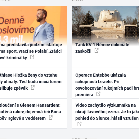
ma představila podzim: startuje
Tank KV-1 Němce dokonale
ma sport, vrací se Polabí, Zrádci
zaskočil
ové kriminálky
thiase Hložka ženy do vztahu
Operace Entebbe ukázala
dy uhnaly: Teď budu iniciátorem
schopnosti Izraele. Při
 slibuje zpěvák
osvobozování rukojmích padl br
premiéra
zloučení s Glenem Hansardem:
Video zachytilo výzkumníka na
outěná rakev, dojemná řeč Bona
okraji lávového jezera. Je to jak
zpěv Irglové s Vedderem
pohled do Slunce, hlásil vzruše